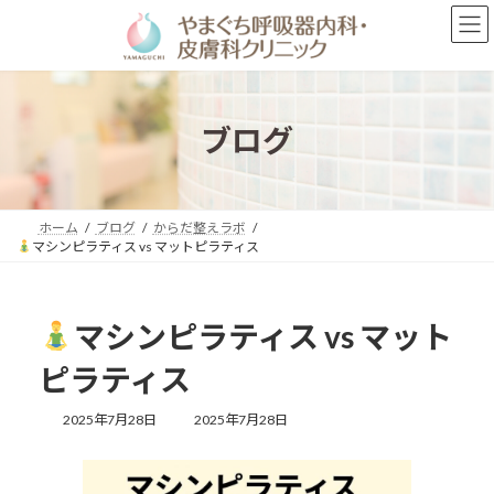
コ
ナ
ン
ビ
テ
ゲ
ン
ー
ツ
シ
へ
ョ
ブログ
ス
ン
キ
に
ッ
移
プ
動
ホーム
ブログ
からだ整えラボ
マシンピラティス vs マットピラティス
マシンピラティス vs マット
ピラティス
最
2025年7月28日
2025年7月28日
終
更
新