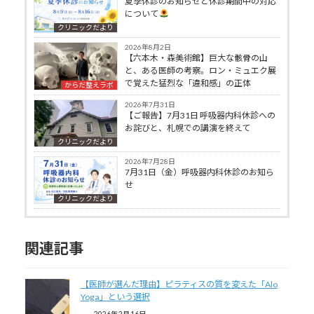
夏季休診のお知らせと休診期間中の対応
について
クリニックだより
2026年8月2日
【六本木・森美術館】巨大な骸骨の山
と、ある医師の考察。ロン・ミュエク展
で覚えた猛烈な「違和感」の正体
からだ整えラボ
2026年7月31日
【ご報告】7月31日 呼吸器内科休診への
お詫びと、札幌での講演を終えて
クリニックだより
2026年7月28日
7月31日（金）呼吸器内科休診のお知ら
せ
クリニックだより
関連記事
【医師が選んだ理由】ピラティスの質を変えた「Alo
Yoga」という選択