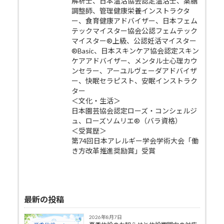
解析士、日本温活協会認定温活士、薬膳
調整師、管理健康栄養インストラクタ
ー、食育健康アドバイザー、日本フェム
テックマイスター協会公認フェムテック
マイスター®上級、公認妊活マイスター
®Basic、日本スキンケア協会認定スキン
ケアアドバイザー、メンタル士心理カウ
ンセラー、アーユルヴェーダアドバイザ
ー、快眠セラピスト、安眠インストラク
ター
＜文化・生活＞
日本園芸協会認定ローズ・コンシェルジ
ュ、ローズソムリエ®（バラ資格）
＜受賞歴＞
第74回日本アレルギー学会学術大会「働
き方改革推進奨励賞」受賞
最新の投稿
2026年8月7日