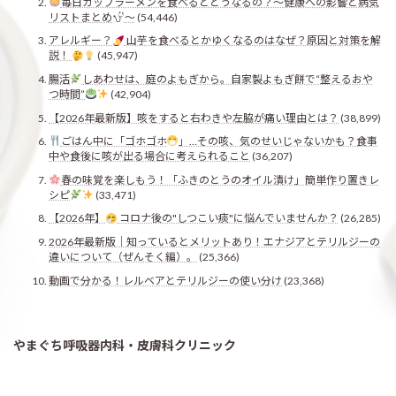
毎日カップラーメンを食べるとどうなるの？〜健康への影響と病気
リストまとめ
〜
(54,446)
アレルギー？
山芋を食べるとかゆくなるのはなぜ？原因と対策を解
説！
(45,947)
腸活
しあわせは、庭のよもぎから。自家製よもぎ餅で“整えるおや
つ時間”
(42,904)
【2026年最新版】咳をすると右わきや左脇が痛い理由とは？
(38,899)
ごはん中に「ゴホゴホ
」…その咳、気のせいじゃないかも？食事
中や食後に咳が出る場合に考えられること
(36,207)
春の味覚を楽しもう！「ふきのとうのオイル漬け」簡単作り置きレ
シピ
(33,471)
【2026年】
コロナ後の"しつこい痰"に悩んでいませんか？
(26,285)
2026年最新版｜知っているとメリットあり！エナジアとテリルジーの
違いについて（ぜんそく編）。
(25,366)
動画で分かる！レルベアとテリルジーの使い分け
(23,368)
やまぐち呼吸器内科・皮膚科クリニック