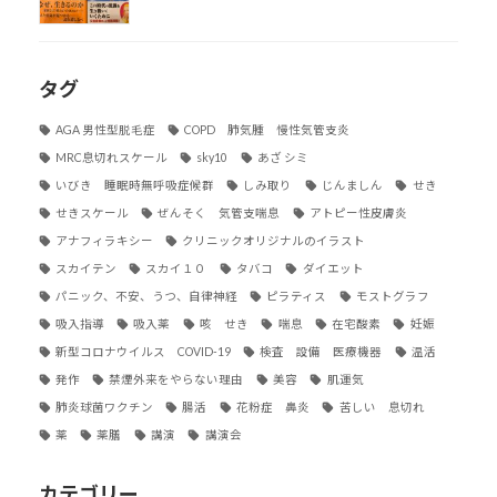
タグ
AGA 男性型脱毛症
COPD 肺気腫 慢性気管支炎
MRC息切れスケール
sky10
あざ シミ
いびき 睡眠時無呼吸症候群
しみ取り
じんましん
せき
せきスケール
ぜんそく 気管支喘息
アトピー性皮膚炎
アナフィラキシー
クリニックオリジナルのイラスト
スカイテン
スカイ１０
タバコ
ダイエット
パニック、不安、うつ、自律神経
ピラティス
モストグラフ
吸入指導
吸入薬
咳 せき
喘息
在宅酸素
妊娠
新型コロナウイルス COVID-19
検査 設備 医療機器
温活
発作
禁煙外来をやらない理由
美容
肌運気
肺炎球菌ワクチン
腸活
花粉症 鼻炎
苦しい 息切れ
薬
薬膳
講演
講演会
カテゴリー