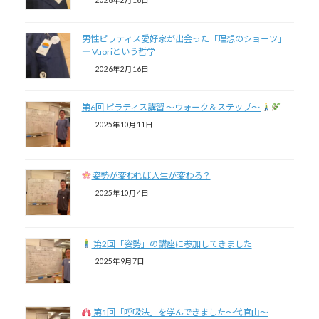
2026年2月16日
男性ピラティス愛好家が出会った「理想のショーツ」
― Vuoriという哲学
2026年2月16日
第6回 ピラティス講習 〜ウォーク＆ステップ〜
2025年10月11日
姿勢が変われば人生が変わる？
2025年10月4日
第2回「姿勢」の講座に参加してきました
2025年9月7日
第1回「呼吸法」を学んできました〜代官山～