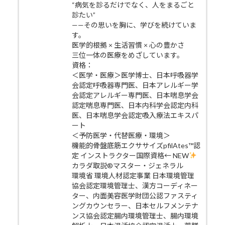
“病気を診るだけでなく、人をまるごと
診たい”
——その思いを胸に、学びを続けていま
す。
医学的根拠 × 生活習慣 × 心の豊かさ
三位一体の医療をめざしています。
資格：
＜医学・医療＞医学博士、日本呼吸器学
会認定呼吸器専門医、日本アレルギー学
会認定アレルギー専門医、日本喘息学会
認定喘息専門医、日本内科学会認定内科
医、日本喘息学会認定吸入療法エキスパ
ート
＜予防医学・代替医療・環境＞
機能的骨盤底筋エクササイズpfilAtes™認
定 インストラクター国際資格← NEW
カラダ取説®マスター・ジェネラル
環境省 環境人材認定事業 日本環境管理
協会認定環境管理士、漢方コーディネー
ター、内面美容医学財団公認ファスティ
ングカウンセラー、日本セルフメンテナ
ンス協会認定腸内環境管理士、腸内環境