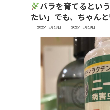
バラを育てるとい
たい」でも、ちゃんと
最
2025年5月18日
2025年5月18日
終
更
新
日
時
: