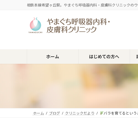
コ
ナ
相鉄本線希望ヶ丘駅。やまぐち呼吸器内科・皮膚科クリニックのウ
ン
ビ
テ
ゲ
ン
ー
ツ
シ
へ
ョ
ス
ン
キ
に
ホーム
はじめての方へ
ッ
移
プ
動
ホーム
ブログ
クリニックだより
バラを育てるという