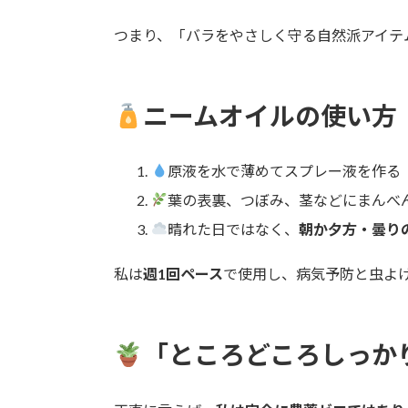
つまり、「バラをやさしく守る自然派アイテ
ニームオイルの使い方
原液を水で薄めてスプレー液を作る
葉の表裏、つぼみ、茎などにまんべ
晴れた日ではなく、
朝か夕方・曇り
私は
週1回ペース
で使用し、病気予防と虫よ
「ところどころしっか