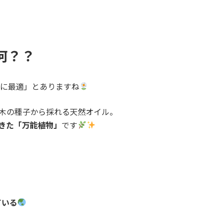
何？？
に最適」とありますね
木の種子から採れる天然オイル。
きた「万能植物」
です
ている