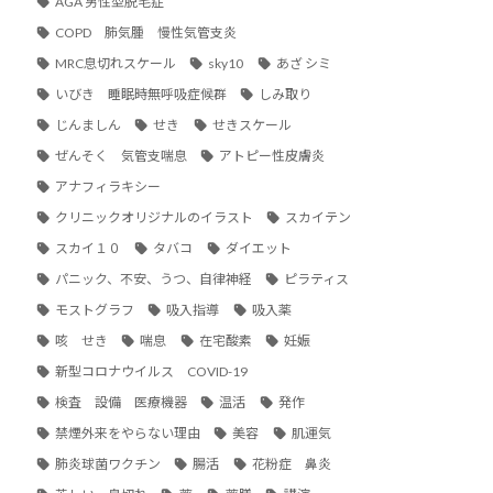
AGA 男性型脱毛症
COPD 肺気腫 慢性気管支炎
MRC息切れスケール
sky10
あざ シミ
いびき 睡眠時無呼吸症候群
しみ取り
じんましん
せき
せきスケール
ぜんそく 気管支喘息
アトピー性皮膚炎
アナフィラキシー
クリニックオリジナルのイラスト
スカイテン
スカイ１０
タバコ
ダイエット
パニック、不安、うつ、自律神経
ピラティス
モストグラフ
吸入指導
吸入薬
咳 せき
喘息
在宅酸素
妊娠
新型コロナウイルス COVID-19
検査 設備 医療機器
温活
発作
禁煙外来をやらない理由
美容
肌運気
肺炎球菌ワクチン
腸活
花粉症 鼻炎