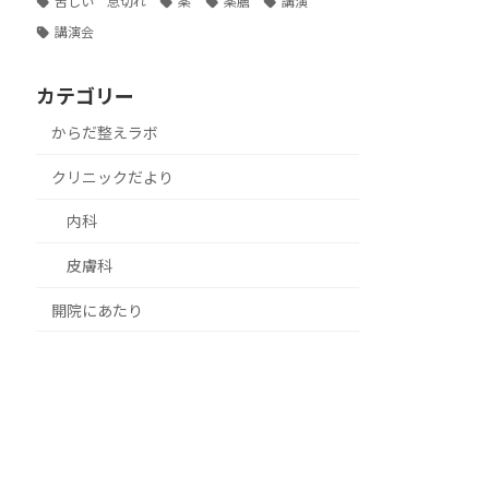
苦しい 息切れ
薬
薬膳
講演
講演会
カテゴリー
からだ整えラボ
クリニックだより
内科
皮膚科
開院にあたり