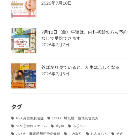
2026年7月10日
7月10日（金）午後は、内科初診の方も予約
なしで受診できます
2026年7月7日
外ばかり見ていると、人生は苦しくなる
2026年7月5日
タグ
AGA 男性型脱毛症
COPD 肺気腫 慢性気管支炎
MRC息切れスケール
sky10
あざ シミ
いびき 睡眠時無呼吸症候群
しみ取り
じんましん
せき