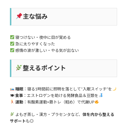
主な悩み
寝つけない・夜中に目が覚める
急に太りやすくなった
感情の波が激しい・やる気が出ない
整えるポイント
睡眠
：寝る1時間前に照明を落として“入眠スイッチ”を
🍽
食事
：エストロゲンを助ける発酵食品＆豆類を
運動
：有酸素運動×筋トレ（軽め）で代謝UP
よもぎ蒸し・漢方・プラセンタなど、
体を内から整える
サポート
も◎