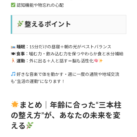
認知機能や物忘れの心配
整えるポイント
睡眠
：15分だけの昼寝＋朝の光がベストバランス
🍽
食事
：噛む力・飲み込む力を保つやわらか食と水分補給
運動
：外に出る＋人と話す＝脳も活性化
好きな音楽で体を動かす・週に一度の通院や地域交流
も“生活の運動”になります！
まとめ｜年齢に合った“三本柱
の整え方”が、あなたの未来を変
える