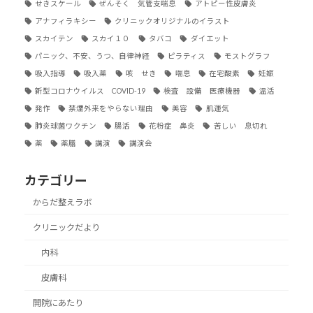
せきスケール
ぜんそく 気管支喘息
アトピー性皮膚炎
アナフィラキシー
クリニックオリジナルのイラスト
スカイテン
スカイ１０
タバコ
ダイエット
パニック、不安、うつ、自律神経
ピラティス
モストグラフ
吸入指導
吸入薬
咳 せき
喘息
在宅酸素
妊娠
新型コロナウイルス COVID-19
検査 設備 医療機器
温活
発作
禁煙外来をやらない理由
美容
肌運気
肺炎球菌ワクチン
腸活
花粉症 鼻炎
苦しい 息切れ
薬
薬膳
講演
講演会
カテゴリー
からだ整えラボ
クリニックだより
内科
皮膚科
開院にあたり