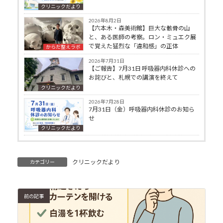
クリニックだより
2026年8月2日
【六本木・森美術館】巨大な骸骨の山
と、ある医師の考察。ロン・ミュエク展
で覚えた猛烈な「違和感」の正体
からだ整えラボ
2026年7月31日
【ご報告】7月31日 呼吸器内科休診への
お詫びと、札幌での講演を終えて
クリニックだより
2026年7月28日
7月31日（金）呼吸器内科休診のお知ら
せ
クリニックだより
クリニックだより
カテゴリー
前の記事