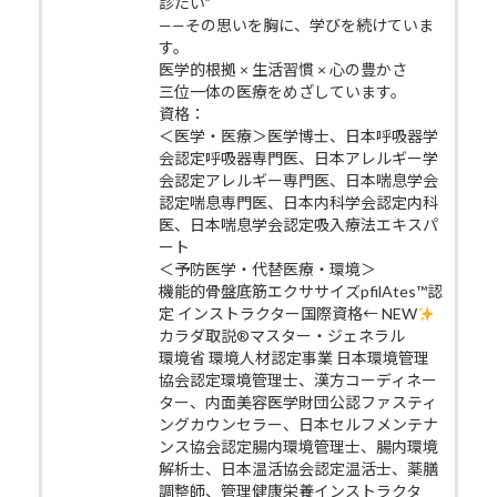
診たい”
——その思いを胸に、学びを続けていま
す。
医学的根拠 × 生活習慣 × 心の豊かさ
三位一体の医療をめざしています。
資格：
＜医学・医療＞医学博士、日本呼吸器学
会認定呼吸器専門医、日本アレルギー学
会認定アレルギー専門医、日本喘息学会
認定喘息専門医、日本内科学会認定内科
医、日本喘息学会認定吸入療法エキスパ
ート
＜予防医学・代替医療・環境＞
機能的骨盤底筋エクササイズpfilAtes™認
定 インストラクター国際資格← NEW
カラダ取説®マスター・ジェネラル
環境省 環境人材認定事業 日本環境管理
協会認定環境管理士、漢方コーディネー
ター、内面美容医学財団公認ファスティ
ングカウンセラー、日本セルフメンテナ
ンス協会認定腸内環境管理士、腸内環境
解析士、日本温活協会認定温活士、薬膳
調整師、管理健康栄養インストラクタ