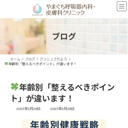
コ
ナ
ン
ビ
テ
ゲ
ン
ー
ツ
シ
へ
ョ
ブログ
ス
ン
キ
に
ッ
移
プ
動
ホーム
ブログ
クリニックだより
年齢別「整えるべきポイント」が違います！
年齢別「整えるべきポイン
ト」が違います！
最
2025年5月28日
2025年5月28日
終
更
新