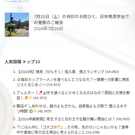
7月25日（土）の休診のお詫びと、日本喘息学会で
の発表のご報告
2026年7月26日
人気投稿 トップ10
【2026年】喘息（ぜんそく）吸入薬 強さランキング
(64,083)
毎日カップラーメンを食べるとどうなるの？〜健康への影響と病気
リストまとめ
〜
(54,451)
アレルギー？
山芋を食べるとかゆくなるのはなぜ？原因と対策を解
説！
(45,955)
腸活
しあわせは、庭のよもぎから。自家製よもぎ餅で“整えるおや
つ時間”
(42,905)
【2026年最新版】咳をすると右わきや左脇が痛い理由とは？
(38,903)
ごはん中に「ゴホゴホ
」…その咳、気のせいじゃないかも？食事
中や食後に咳が出る場合に考えられること
(36,208)