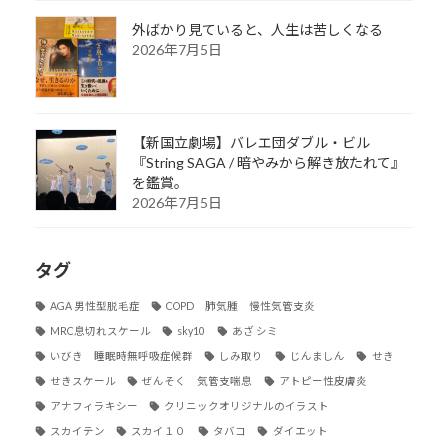
外ばかり見ていると、人生は苦しくなる
2026年7月5日
【新国立劇場】バレエ団ダブル・ビル
『String SAGA / 暗やみから解き放たれて』
を鑑賞。
2026年7月5日
タグ
AGA 男性型脱毛症
COPD 肺気腫 慢性気管支炎
MRC息切れスケール
sky10
あざ シミ
いびき 睡眠時無呼吸症候群
しみ取り
じんましん
せき
せきスケール
ぜんそく 気管支喘息
アトピー性皮膚炎
アナフィラキシー
クリニックオリジナルのイラスト
スカイテン
スカイ１０
タバコ
ダイエット