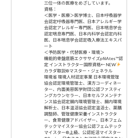
三位一体の医療をめざしています。
資格：
＜医学・医療＞医学博士、日本呼吸器学
会認定呼吸器専門医、日本アレルギー学
会認定アレルギー専門医、日本喘息学会
認定喘息専門医、日本内科学会認定内科
医、日本喘息学会認定吸入療法エキスパ
ート
＜予防医学・代替医療・環境＞
機能的骨盤底筋エクササイズpfilAtes™認
定 インストラクター国際資格← NEW
カラダ取説®マスター・ジェネラル
環境省 環境人材認定事業 日本環境管理
協会認定環境管理士、漢方コーディネー
ター、内面美容医学財団公認ファスティ
ングカウンセラー、日本セルフメンテナ
ンス協会認定腸内環境管理士、腸内環境
解析士、日本温活協会認定温活士、薬膳
調整師、管理健康栄養インストラクタ
ー、食育健康アドバイザー、日本フェム
テックマイスター協会公認フェムテック
マイスター®上級、公認妊活マイスター