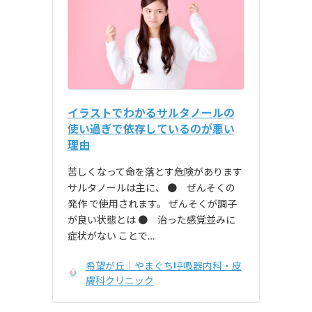
イラストでわかるサルタノールの
使い過ぎで依存しているのが悪い
理由
苦しくなって命を落とす危険があります
サルタノールは主に、 ● ぜんそくの
発作 で使用されます。 ぜんそくが調子
が良い状態とは ● 治った感覚並みに
症状がない ことで…
希望が丘｜やまぐち呼吸器内科・皮
膚科クリニック