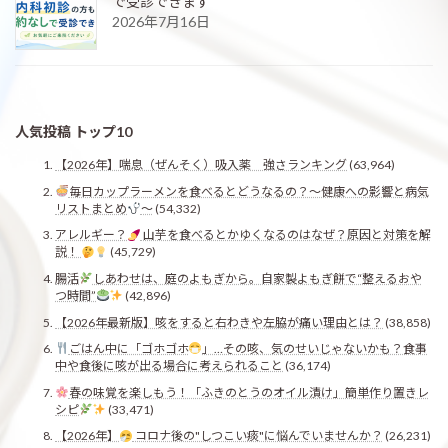
で受診できます
2026年7月16日
人気投稿 トップ10
【2026年】喘息（ぜんそく）吸入薬 強さランキング
(63,964)
毎日カップラーメンを食べるとどうなるの？〜健康への影響と病気
リストまとめ
〜
(54,332)
アレルギー？
山芋を食べるとかゆくなるのはなぜ？原因と対策を解
説！
(45,729)
腸活
しあわせは、庭のよもぎから。自家製よもぎ餅で“整えるおや
つ時間”
(42,896)
【2026年最新版】咳をすると右わきや左脇が痛い理由とは？
(38,858)
ごはん中に「ゴホゴホ
」…その咳、気のせいじゃないかも？食事
中や食後に咳が出る場合に考えられること
(36,174)
春の味覚を楽しもう！「ふきのとうのオイル漬け」簡単作り置きレ
シピ
(33,471)
【2026年】
コロナ後の"しつこい痰"に悩んでいませんか？
(26,231)