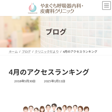
コ
ナ
ン
ビ
テ
ゲ
ン
ー
ツ
シ
へ
ョ
ブログ
ス
ン
キ
に
ッ
移
プ
動
ホーム
ブログ
クリニックだより
4月のアクセスランキング
4月のアクセスランキング
最
2018年5月30日
2025年1月11日
終
更
新
日
時
: