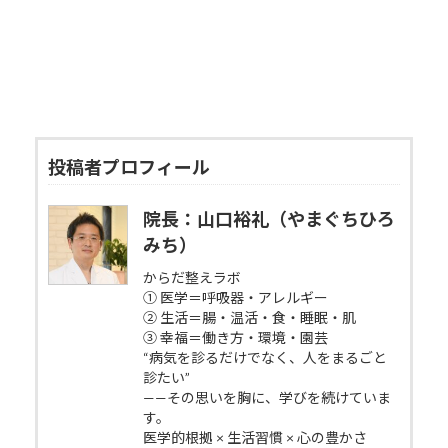
投稿者プロフィール
院長：山口裕礼（やまぐちひろ
みち）
からだ整えラボ
① 医学＝呼吸器・アレルギー
② 生活＝腸・温活・食・睡眠・肌
③ 幸福＝働き方・環境・園芸
“病気を診るだけでなく、人をまるごと
診たい”
——その思いを胸に、学びを続けていま
す。
医学的根拠 × 生活習慣 × 心の豊かさ