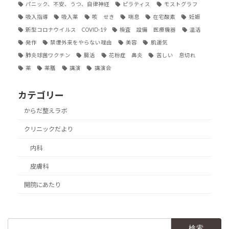
パニック、不安、うつ、自律神経
ピラティス
モストグラフ
吸入指導
吸入薬
咳 せき
喘息
在宅酸素
妊娠
新型コロナウイルス COVID-19
検査 設備 医療機器
温活
発作
禁煙外来をやらない理由
美容
肌運気
肺炎球菌ワクチン
腸活
花粉症 鼻炎
苦しい 息切れ
薬
薬膳
講演
講演会
カテゴリー
からだ整えラボ
クリニックだより
内科
皮膚科
開院にあたり
検