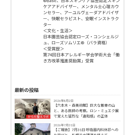
®Basic、日本スキンケア協会認定スキン
ケアアドバイザー、メンタル士心理カウ
ンセラー、アーユルヴェーダアドバイザ
ー、快眠セラピスト、安眠インストラク
ター
＜文化・生活＞
日本園芸協会認定ローズ・コンシェルジ
ュ、ローズソムリエ®（バラ資格）
＜受賞歴＞
第74回日本アレルギー学会学術大会「働
き方改革推進奨励賞」受賞
最新の投稿
2026年8月2日
【六本木・森美術館】巨大な骸骨の山
と、ある医師の考察。ロン・ミュエク展
で覚えた猛烈な「違和感」の正体
からだ整えラボ
2026年7月31日
【ご報告】7月31日 呼吸器内科休診への