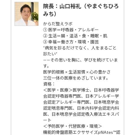
院長：山口裕礼（やまぐちひろ
みち）
からだ整えラボ
① 医学＝呼吸器・アレルギー
② 生活＝腸・温活・食・睡眠・肌
③ 幸福＝働き方・環境・園芸
“病気を診るだけでなく、人をまるごと
診たい”
——その思いを胸に、学びを続けていま
す。
医学的根拠 × 生活習慣 × 心の豊かさ
三位一体の医療をめざしています。
資格：
＜医学・医療＞医学博士、日本呼吸器学
会認定呼吸器専門医、日本アレルギー学
会認定アレルギー専門医、日本喘息学会
認定喘息専門医、日本内科学会認定内科
医、日本喘息学会認定吸入療法エキスパ
ート
＜予防医学・代替医療・環境＞
機能的骨盤底筋エクササイズpfilAtes™認