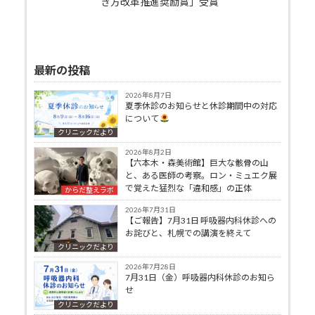
き方改革推進奨励賞」受賞
最新の投稿
2026年8月7日
夏季休診のお知らせと休診期間中の対応
について
クリニックだより
2026年8月2日
【六本木・森美術館】巨大な骸骨の山
と、ある医師の考察。ロン・ミュエク展
で覚えた猛烈な「違和感」の正体
からだ整えラボ
2026年7月31日
【ご報告】7月31日 呼吸器内科休診への
お詫びと、札幌での講演を終えて
クリニックだより
2026年7月28日
7月31日（金）呼吸器内科休診のお知ら
せ
クリニックだより