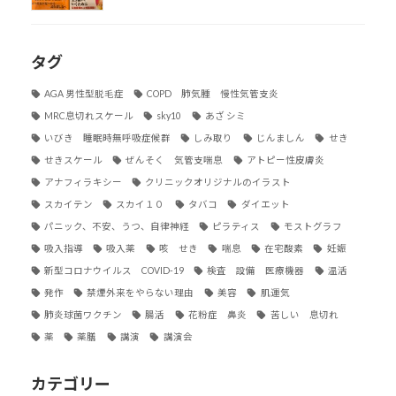
タグ
AGA 男性型脱毛症
COPD 肺気腫 慢性気管支炎
MRC息切れスケール
sky10
あざ シミ
いびき 睡眠時無呼吸症候群
しみ取り
じんましん
せき
せきスケール
ぜんそく 気管支喘息
アトピー性皮膚炎
アナフィラキシー
クリニックオリジナルのイラスト
スカイテン
スカイ１０
タバコ
ダイエット
パニック、不安、うつ、自律神経
ピラティス
モストグラフ
吸入指導
吸入薬
咳 せき
喘息
在宅酸素
妊娠
新型コロナウイルス COVID-19
検査 設備 医療機器
温活
発作
禁煙外来をやらない理由
美容
肌運気
肺炎球菌ワクチン
腸活
花粉症 鼻炎
苦しい 息切れ
薬
薬膳
講演
講演会
カテゴリー