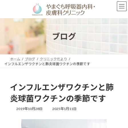
コ
ナ
ン
ビ
テ
ゲ
ン
ー
ツ
シ
へ
ョ
ブログ
ス
ン
キ
に
ッ
移
プ
動
ホーム
ブログ
クリニックだより
インフルエンザワクチンと肺炎球菌ワクチンの季節です
インフルエンザワクチンと肺
炎球菌ワクチンの季節です
最
2019年10月28日
2025年1月11日
終
更
新