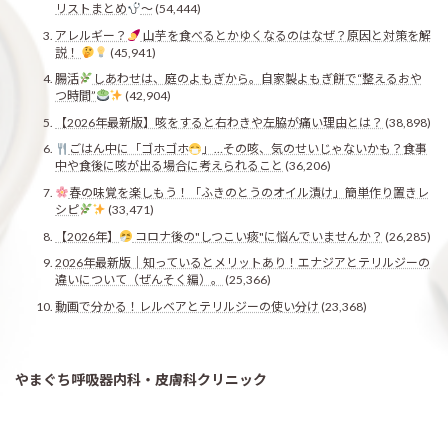
リストまとめ
〜
(54,444)
アレルギー？
山芋を食べるとかゆくなるのはなぜ？原因と対策を解
説！
(45,941)
腸活
しあわせは、庭のよもぎから。自家製よもぎ餅で“整えるおや
つ時間”
(42,904)
【2026年最新版】咳をすると右わきや左脇が痛い理由とは？
(38,898)
ごはん中に「ゴホゴホ
」…その咳、気のせいじゃないかも？食事
中や食後に咳が出る場合に考えられること
(36,206)
春の味覚を楽しもう！「ふきのとうのオイル漬け」簡単作り置きレ
シピ
(33,471)
【2026年】
コロナ後の"しつこい痰"に悩んでいませんか？
(26,285)
2026年最新版｜知っているとメリットあり！エナジアとテリルジーの
違いについて（ぜんそく編）。
(25,366)
動画で分かる！レルベアとテリルジーの使い分け
(23,368)
やまぐち呼吸器内科・皮膚科クリニック