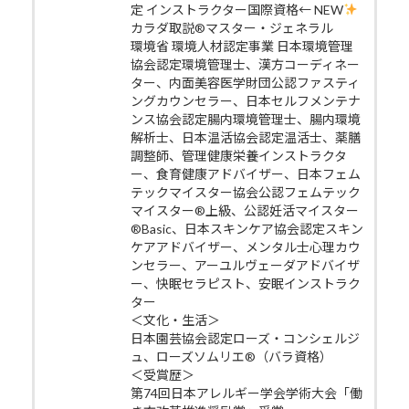
定 インストラクター国際資格← NEW
カラダ取説®マスター・ジェネラル
環境省 環境人材認定事業 日本環境管理
協会認定環境管理士、漢方コーディネー
ター、内面美容医学財団公認ファスティ
ングカウンセラー、日本セルフメンテナ
ンス協会認定腸内環境管理士、腸内環境
解析士、日本温活協会認定温活士、薬膳
調整師、管理健康栄養インストラクタ
ー、食育健康アドバイザー、日本フェム
テックマイスター協会公認フェムテック
マイスター®上級、公認妊活マイスター
®Basic、日本スキンケア協会認定スキン
ケアアドバイザー、メンタル士心理カウ
ンセラー、アーユルヴェーダアドバイザ
ー、快眠セラピスト、安眠インストラク
ター
＜文化・生活＞
日本園芸協会認定ローズ・コンシェルジ
ュ、ローズソムリエ®（バラ資格）
＜受賞歴＞
第74回日本アレルギー学会学術大会「働