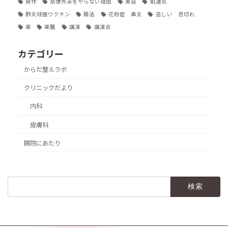
発作
禁煙外来をやらない理由
美容
肌運気
肺炎球菌ワクチン
腸活
花粉症 鼻炎
苦しい 息切れ
薬
薬膳
講演
講演会
カテゴリー
からだ整えラボ
クリニックだより
内科
皮膚科
開院にあたり
検
索: