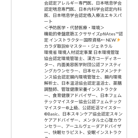
会認定アレルギー専門医、日本喘息学会
認定喘息専門医、日本内科学会認定内科
医、日本喘息学会認定吸入療法エキスパ
ート
＜予防医学・代替医療・環境＞
機能的骨盤底筋エクササイズpfilAtes™認
定 インストラクター国際資格← NEW
カラダ取説®マスター・ジェネラル
環境省 環境人材認定事業 日本環境管理
協会認定環境管理士、漢方コーディネー
ター、内面美容医学財団公認ファスティ
ングカウンセラー、日本セルフメンテナ
ンス協会認定腸内環境管理士、腸内環境
解析士、日本温活協会認定温活士、薬膳
調整師、管理健康栄養インストラクタ
ー、食育健康アドバイザー、日本フェム
テックマイスター協会公認フェムテック
マイスター®上級、公認妊活マイスター
®Basic、日本スキンケア協会認定スキン
ケアアドバイザー、メンタル士心理カウ
ンセラー、アーユルヴェーダアドバイザ
ー、快眠セラピスト、安眠インストラク