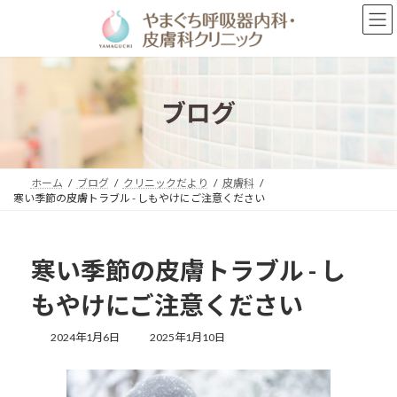
コ
ナ
ン
ビ
テ
ゲ
ン
ー
ツ
シ
へ
ョ
ブログ
ス
ン
キ
に
ッ
移
プ
動
ホーム
ブログ
クリニックだより
皮膚科
寒い季節の皮膚トラブル - しもやけにご注意ください
寒い季節の皮膚トラブル - し
もやけにご注意ください
最
2024年1月6日
2025年1月10日
終
更
新