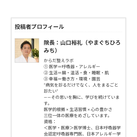
投稿者プロフィール
院長：山口裕礼（やまぐちひろ
みち）
からだ整えラボ
① 医学＝呼吸器・アレルギー
② 生活＝腸・温活・食・睡眠・肌
③ 幸福＝働き方・環境・園芸
“病気を診るだけでなく、人をまるごと
診たい”
——その思いを胸に、学びを続けていま
す。
医学的根拠 × 生活習慣 × 心の豊かさ
三位一体の医療をめざしています。
資格：
＜医学・医療＞医学博士、日本呼吸器学
会認定呼吸器専門医、日本アレルギー学