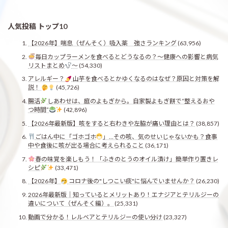
人気投稿 トップ10
【2026年】喘息（ぜんそく）吸入薬 強さランキング
(63,956)
毎日カップラーメンを食べるとどうなるの？〜健康への影響と病気
リストまとめ
〜
(54,330)
アレルギー？
山芋を食べるとかゆくなるのはなぜ？原因と対策を解
説！
(45,726)
腸活
しあわせは、庭のよもぎから。自家製よもぎ餅で“整えるおや
つ時間”
(42,896)
【2026年最新版】咳をすると右わきや左脇が痛い理由とは？
(38,857)
ごはん中に「ゴホゴホ
」…その咳、気のせいじゃないかも？食事
中や食後に咳が出る場合に考えられること
(36,171)
春の味覚を楽しもう！「ふきのとうのオイル漬け」簡単作り置きレ
シピ
(33,471)
【2026年】
コロナ後の"しつこい痰"に悩んでいませんか？
(26,230)
2026年最新版｜知っているとメリットあり！エナジアとテリルジーの
違いについて（ぜんそく編）。
(25,331)
動画で分かる！レルベアとテリルジーの使い分け
(23,327)