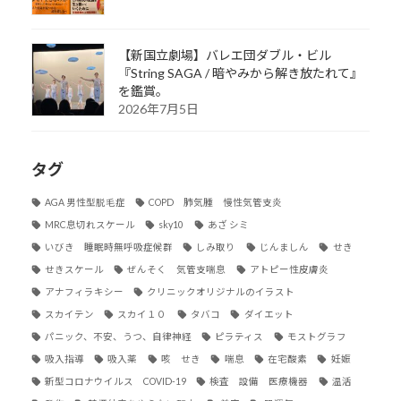
【新国立劇場】バレエ団ダブル・ビル
『String SAGA / 暗やみから解き放たれて』
を鑑賞。
2026年7月5日
タグ
AGA 男性型脱毛症
COPD 肺気腫 慢性気管支炎
MRC息切れスケール
sky10
あざ シミ
いびき 睡眠時無呼吸症候群
しみ取り
じんましん
せき
せきスケール
ぜんそく 気管支喘息
アトピー性皮膚炎
アナフィラキシー
クリニックオリジナルのイラスト
スカイテン
スカイ１０
タバコ
ダイエット
パニック、不安、うつ、自律神経
ピラティス
モストグラフ
吸入指導
吸入薬
咳 せき
喘息
在宅酸素
妊娠
新型コロナウイルス COVID-19
検査 設備 医療機器
温活