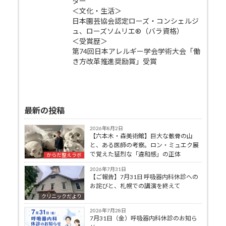
ター
＜文化・生活＞
日本園芸協会認定ローズ・コンシェルジ
ュ、ローズソムリエ®（バラ資格）
＜受賞歴＞
第74回日本アレルギー学会学術大会「働
き方改革推進奨励賞」受賞
最新の投稿
2026年8月2日
【六本木・森美術館】巨大な骸骨の山
と、ある医師の考察。ロン・ミュエク展
で覚えた猛烈な「違和感」の正体
からだ整えラボ
2026年7月31日
【ご報告】7月31日 呼吸器内科休診への
お詫びと、札幌での講演を終えて
クリニックだより
2026年7月28日
7月31日（金）呼吸器内科休診のお知ら