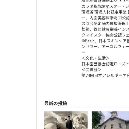
機能的骨盤底筋エクササイズp
カラダ取説®マスター・
環境省 環境人材認定事業
ー、内面美容医学財団公
ス協会認定腸内環境管理
整師、管理健康栄養イン
クマイスター協会公認フ
®Basic、日本スキン
ンセラー、アーユルヴェ
ー
＜文化・生活＞
日本園芸協会認定ローズ
＜受賞歴＞
第74回日本アレルギー学
最新の投稿