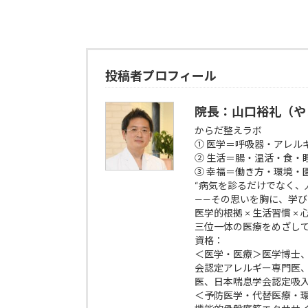
投稿者プロフィール
院長：山口裕礼（や
からだ整えラボ
① 医学＝呼吸器・アレル
② 生活＝腸・温活・食・
③ 幸福＝働き方・環境・
“病気を診るだけでなく、
——その思いを胸に、学
医学的根拠 × 生活習慣 ×
三位一体の医療をめざし
資格：
＜医学・医療＞医学博士
会認定アレルギー専門医
医、日本喘息学会認定吸
＜予防医学・代替医療・