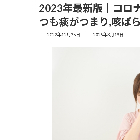
2023年最新版｜コ
つも痰がつまり,咳ば
最
2022年12月25日
2025年3月19日
終
更
新
日
時
: