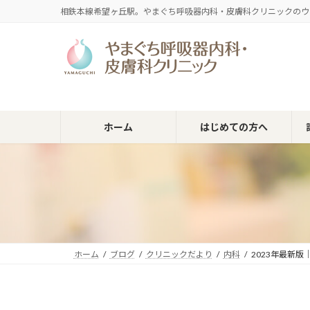
コ
ナ
相鉄本線希望ヶ丘駅。やまぐち呼吸器内科・皮膚科クリニックのウ
ン
ビ
テ
ゲ
ン
ー
ツ
シ
へ
ョ
ス
ン
キ
に
ホーム
はじめての方へ
ッ
移
プ
動
ホーム
ブログ
クリニックだより
内科
2023年最新