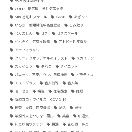
AGA 男性型脱毛症
COPD 肺気腫 慢性気管支炎
MRC息切れスケール
sky10
あざ シミ
いびき 睡眠時無呼吸症候群
しみ取り
じんましん
せき
せきスケール
ぜんそく 気管支喘息
アトピー性皮膚炎
アナフィラキシー
クリニックオリジナルのイラスト
スカイテン
スカイ１０
タバコ
ダイエット
パニック、不安、うつ、自律神経
ピラティス
モストグラフ
吸入指導
吸入薬
咳 せき
喘息
在宅酸素
妊娠
新型コロナウイルス COVID-19
検査 設備 医療機器
温活
発作
禁煙外来をやらない理由
美容
肌運気
肺炎球菌ワクチン
腸活
花粉症 鼻炎