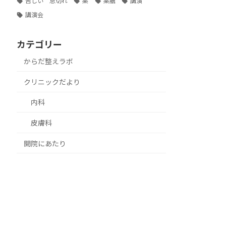
苦しい 息切れ
薬
薬膳
講演
講演会
カテゴリー
からだ整えラボ
クリニックだより
内科
皮膚科
開院にあたり