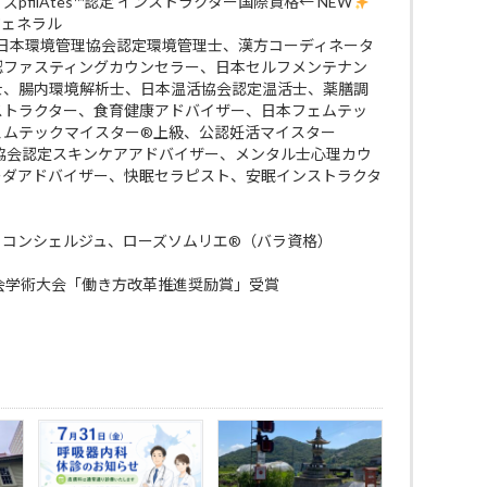
filAtes™認定 インストラクター国際資格← NEW
ジェネラル
 日本環境管理協会認定環境管理士、漢方コーディネータ
認ファスティングカウンセラー、日本セルフメンテナン
士、腸内環境解析士、日本温活協会認定温活士、薬膳調
ストラクター、食育健康アドバイザー、日本フェムテッ
ェムテックマイスター®上級、公認妊活マイスター
ケア協会認定スキンケアアドバイザー、メンタル士心理カウ
ーダアドバイザー、快眠セラピスト、安眠インストラクタ
・コンシェルジュ、ローズソムリエ®（バラ資格）
会学術大会「働き方改革推進奨励賞」受賞