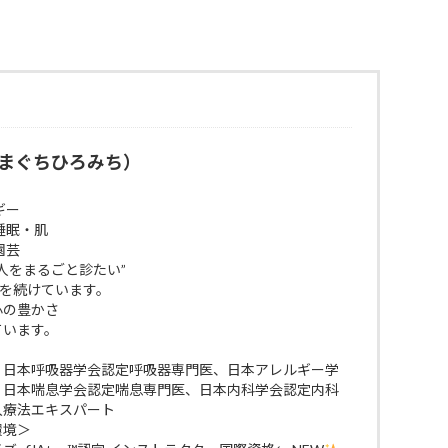
まぐちひろみち）
ギー
睡眠・肌
園芸
人をまるごと診たい”
びを続けています。
 心の豊かさ
ています。
、日本呼吸器学会認定呼吸器専門医、日本アレルギー学
、日本喘息学会認定喘息専門医、日本内科学会認定内科
入療法エキスパート
環境＞