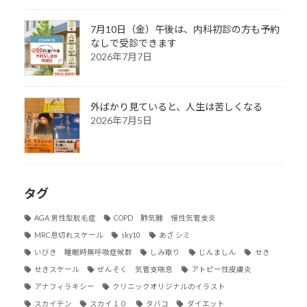
7月10日（金）午後は、内科初診の方も予約
なしで受診できます
2026年7月7日
外ばかり見ていると、人生は苦しくなる
2026年7月5日
タグ
AGA 男性型脱毛症
COPD 肺気腫 慢性気管支炎
MRC息切れスケール
sky10
あざ シミ
いびき 睡眠時無呼吸症候群
しみ取り
じんましん
せき
せきスケール
ぜんそく 気管支喘息
アトピー性皮膚炎
アナフィラキシー
クリニックオリジナルのイラスト
スカイテン
スカイ１０
タバコ
ダイエット