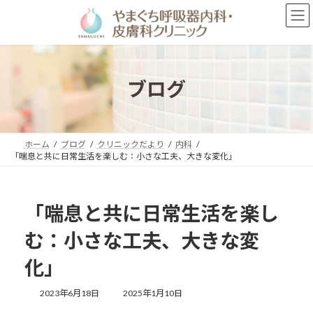
コ
ナ
ン
ビ
テ
ゲ
ン
ー
ツ
シ
へ
ョ
ブログ
ス
ン
キ
に
ッ
移
プ
動
ホーム
ブログ
クリニックだより
内科
「喘息と共に日常生活を楽しむ：小さな工夫、大きな変化」
「喘息と共に日常生活を楽し
む：小さな工夫、大きな変
化」
最
2023年6月18日
2025年1月10日
終