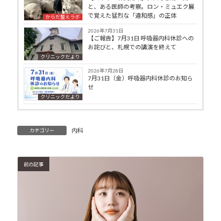
と、ある医師の考察。ロン・ミュエク展
で覚えた猛烈な「違和感」の正体
からだ整えラボ
2026年7月31日
【ご報告】7月31日 呼吸器内科休診への
お詫びと、札幌での講演を終えて
クリニックだより
2026年7月28日
7月31日（金）呼吸器内科休診のお知ら
せ
クリニックだより
内科
カテゴリー
前の記事