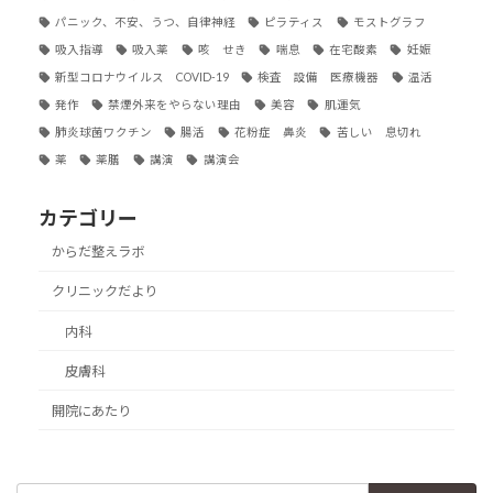
パニック、不安、うつ、自律神経
ピラティス
モストグラフ
吸入指導
吸入薬
咳 せき
喘息
在宅酸素
妊娠
新型コロナウイルス COVID-19
検査 設備 医療機器
温活
発作
禁煙外来をやらない理由
美容
肌運気
肺炎球菌ワクチン
腸活
花粉症 鼻炎
苦しい 息切れ
薬
薬膳
講演
講演会
カテゴリー
からだ整えラボ
クリニックだより
内科
皮膚科
開院にあたり