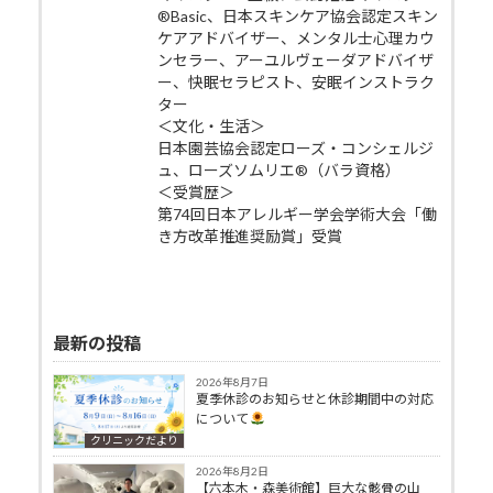
®Basic、日本スキンケア協会認定スキン
ケアアドバイザー、メンタル士心理カウ
ンセラー、アーユルヴェーダアドバイザ
ー、快眠セラピスト、安眠インストラク
ター
＜文化・生活＞
日本園芸協会認定ローズ・コンシェルジ
ュ、ローズソムリエ®（バラ資格）
＜受賞歴＞
第74回日本アレルギー学会学術大会「働
き方改革推進奨励賞」受賞
最新の投稿
2026年8月7日
夏季休診のお知らせと休診期間中の対応
について
クリニックだより
2026年8月2日
【六本木・森美術館】巨大な骸骨の山