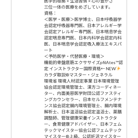
医学的根拠 × 生活習慣 × 心の豊かさ
三位一体の医療をめざしています。
資格：
＜医学・医療＞医学博士、日本呼吸器学
会認定呼吸器専門医、日本アレルギー学
会認定アレルギー専門医、日本喘息学会
認定喘息専門医、日本内科学会認定内科
医、日本喘息学会認定吸入療法エキスパ
ート
＜予防医学・代替医療・環境＞
機能的骨盤底筋エクササイズpfilAtes™認
定 インストラクター国際資格← NEW
カラダ取説®マスター・ジェネラル
環境省 環境人材認定事業 日本環境管理
協会認定環境管理士、漢方コーディネー
ター、内面美容医学財団公認ファスティ
ングカウンセラー、日本セルフメンテナ
ンス協会認定腸内環境管理士、腸内環境
解析士、日本温活協会認定温活士、薬膳
調整師、管理健康栄養インストラクタ
ー、食育健康アドバイザー、日本フェム
テックマイスター協会公認フェムテック
マイスター®上級、公認妊活マイスター