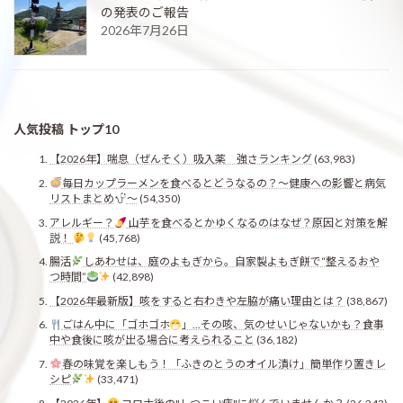
の発表のご報告
2026年7月26日
人気投稿 トップ10
【2026年】喘息（ぜんそく）吸入薬 強さランキング
(63,983)
毎日カップラーメンを食べるとどうなるの？〜健康への影響と病気
リストまとめ
〜
(54,350)
アレルギー？
山芋を食べるとかゆくなるのはなぜ？原因と対策を解
説！
(45,768)
腸活
しあわせは、庭のよもぎから。自家製よもぎ餅で“整えるおや
つ時間”
(42,898)
【2026年最新版】咳をすると右わきや左脇が痛い理由とは？
(38,867)
ごはん中に「ゴホゴホ
」…その咳、気のせいじゃないかも？食事
中や食後に咳が出る場合に考えられること
(36,182)
春の味覚を楽しもう！「ふきのとうのオイル漬け」簡単作り置きレ
シピ
(33,471)