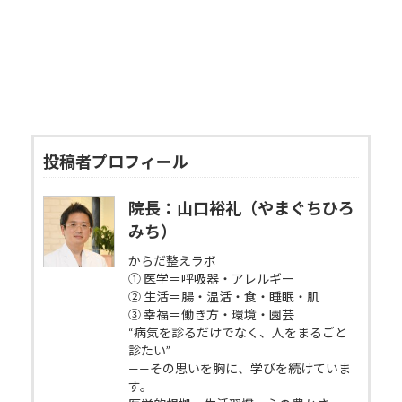
投稿者プロフィール
院長：山口裕礼（やまぐちひろ
みち）
からだ整えラボ
① 医学＝呼吸器・アレルギー
② 生活＝腸・温活・食・睡眠・肌
③ 幸福＝働き方・環境・園芸
“病気を診るだけでなく、人をまるごと
診たい”
——その思いを胸に、学びを続けていま
す。