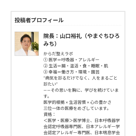
投稿者プロフィール
院長：山口裕礼（やまぐちひろ
みち）
からだ整えラボ
① 医学＝呼吸器・アレルギー
② 生活＝腸・温活・食・睡眠・肌
③ 幸福＝働き方・環境・園芸
“病気を診るだけでなく、人をまるごと
診たい”
——その思いを胸に、学びを続けていま
す。
医学的根拠 × 生活習慣 × 心の豊かさ
三位一体の医療をめざしています。
資格：
＜医学・医療＞医学博士、日本呼吸器学
会認定呼吸器専門医、日本アレルギー学
会認定アレルギー専門医、日本喘息学会