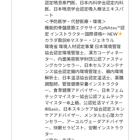
認定喘息専門医、日本内科学会認定内科
医、日本喘息学会認定吸入療法エキスパ
ート
＜予防医学・代替医療・環境＞
機能的骨盤底筋エクササイズpfilAtes™認
定 インストラクター国際資格← NEW
カラダ取説®マスター・ジェネラル
環境省 環境人材認定事業 日本環境管理
協会認定環境管理士、漢方コーディネー
ター、内面美容医学財団公認ファスティ
ングカウンセラー、日本セルフメンテナ
ンス協会認定腸内環境管理士、腸内環境
解析士、日本温活協会認定温活士、薬膳
調整師、管理健康栄養インストラクタ
ー、食育健康アドバイザー、日本フェム
テックマイスター協会公認フェムテック
マイスター®上級、公認妊活マイスター
®Basic、日本スキンケア協会認定スキン
ケアアドバイザー、メンタル士心理カウ
ンセラー、アーユルヴェーダアドバイザ
ー、快眠セラピスト、安眠インストラク
ター