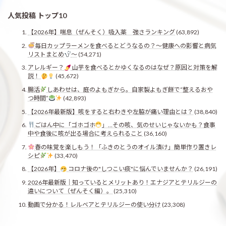
人気投稿 トップ10
【2026年】喘息（ぜんそく）吸入薬 強さランキング
(63,892)
毎日カップラーメンを食べるとどうなるの？〜健康への影響と病気
リストまとめ
〜
(54,271)
アレルギー？
山芋を食べるとかゆくなるのはなぜ？原因と対策を解
説！
(45,672)
腸活
しあわせは、庭のよもぎから。自家製よもぎ餅で“整えるおや
つ時間”
(42,893)
【2026年最新版】咳をすると右わきや左脇が痛い理由とは？
(38,840)
ごはん中に「ゴホゴホ
」…その咳、気のせいじゃないかも？食事
中や食後に咳が出る場合に考えられること
(36,160)
春の味覚を楽しもう！「ふきのとうのオイル漬け」簡単作り置きレ
シピ
(33,470)
【2026年】
コロナ後の"しつこい痰"に悩んでいませんか？
(26,191)
2026年最新版｜知っているとメリットあり！エナジアとテリルジーの
違いについて（ぜんそく編）。
(25,310)
動画で分かる！レルベアとテリルジーの使い分け
(23,308)