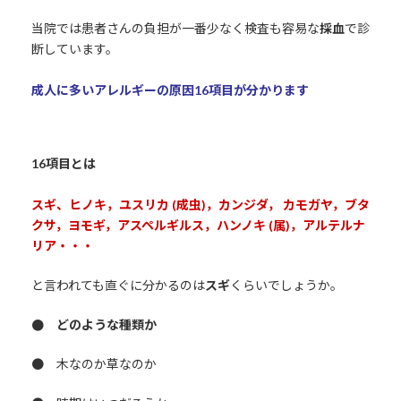
当院では患者さんの負担が一番少なく検査も容易な
採血
で診
断しています。
成人に多いアレルギーの原因16項目が分かります
16項目とは
スギ、ヒノキ，ユスリカ (成虫)，カンジダ， カモガヤ，ブタ
クサ，ヨモギ，アスペルギルス，ハンノキ (属)，アルテルナ
リア・・・
と言われても直ぐに分かるのは
スギ
くらいでしょうか。
● どのような種類か
● 木なのか草なのか