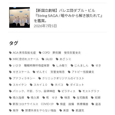
【新国立劇場】バレエ団ダブル・ビル
『String SAGA / 暗やみから解き放たれて』
を鑑賞。
2026年7月5日
タグ
AGA 男性型脱毛症
COPD 肺気腫 慢性気管支炎
MRC息切れスケール
sky10
あざ シミ
いびき 睡眠時無呼吸症候群
しみ取り
じんましん
せき
せきスケール
ぜんそく 気管支喘息
アトピー性皮膚炎
アナフィラキシー
クリニックオリジナルのイラスト
スカイテン
スカイ１０
タバコ
ダイエット
パニック、不安、うつ、自律神経
ピラティス
モストグラフ
吸入指導
吸入薬
咳 せき
喘息
在宅酸素
妊娠
新型コロナウイルス COVID-19
検査 設備 医療機器
温活
発作
禁煙外来をやらない理由
美容
肌運気