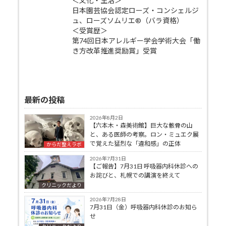
＜文化・生活＞
日本園芸協会認定ローズ・コンシェルジ
ュ、ローズソムリエ®（バラ資格）
＜受賞歴＞
第74回日本アレルギー学会学術大会「働
き方改革推進奨励賞」受賞
最新の投稿
2026年8月2日
【六本木・森美術館】巨大な骸骨の山
と、ある医師の考察。ロン・ミュエク展
で覚えた猛烈な「違和感」の正体
からだ整えラボ
2026年7月31日
【ご報告】7月31日 呼吸器内科休診への
お詫びと、札幌での講演を終えて
クリニックだより
2026年7月28日
7月31日（金）呼吸器内科休診のお知ら
せ