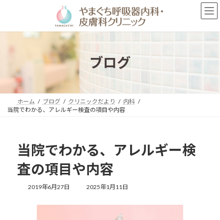
コ
ナ
ン
ビ
テ
ゲ
ン
ー
ツ
シ
へ
ョ
ブログ
ス
ン
キ
に
ッ
移
プ
動
ホーム
ブログ
クリニックだより
内科
当院でわかる、アレルギー検査の項目や内容
当院でわかる、アレルギー検
査の項目や内容
最
2019年6月27日
2025年1月11日
終
更
新