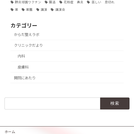
肺炎球菌ワクチン
腸活
花粉症 鼻炎
苦しい 息切れ
薬
薬膳
講演
講演会
カテゴリー
からだ整えラボ
クリニックだより
内科
皮膚科
開院にあたり
検
索:
ホーム