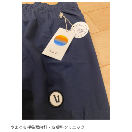
更
新
日
時
:
やまぐち呼吸器内科・皮膚科クリニック