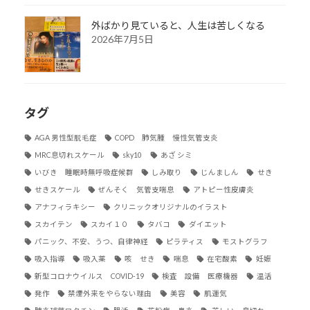
外ばかり見ていると、人生は苦しくなる
2026年7月5日
タグ
AGA 男性型脱毛症
COPD 肺気腫 慢性気管支炎
MRC息切れスケール
sky10
あざ シミ
いびき 睡眠時無呼吸症候群
しみ取り
じんましん
せき
せきスケール
ぜんそく 気管支喘息
アトピー性皮膚炎
アナフィラキシー
クリニックオリジナルのイラスト
スカイテン
スカイ１０
タバコ
ダイエット
パニック、不安、うつ、自律神経
ピラティス
モストグラフ
吸入指導
吸入薬
咳 せき
喘息
在宅酸素
妊娠
新型コロナウイルス COVID-19
検査 設備 医療機器
温活
発作
禁煙外来をやらない理由
美容
肌運気