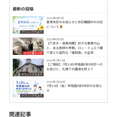
最新の投稿
2026年8月7日
夏季休診のお知らせと休診期間中の対応
について
クリニックだより
2026年8月2日
【六本木・森美術館】巨大な骸骨の山
と、ある医師の考察。ロン・ミュエク展
で覚えた猛烈な「違和感」の正体
からだ整えラボ
2026年7月31日
【ご報告】7月31日 呼吸器内科休診への
お詫びと、札幌での講演を終えて
クリニックだより
2026年7月28日
7月31日（金）呼吸器内科休診のお知ら
せ
クリニックだより
関連記事