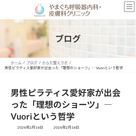
コ
ナ
ン
ビ
テ
ゲ
ン
ー
ツ
シ
へ
ョ
ブログ
ス
ン
キ
に
ッ
移
プ
動
ホーム
ブログ
からだ整えラボ
男性ピラティス愛好家が出会った「理想のショーツ」― Vuoriという哲学
男性ピラティス愛好家が出会
った「理想のショーツ」―
Vuoriという哲学
最
2026年2月16日
2026年2月16日
終