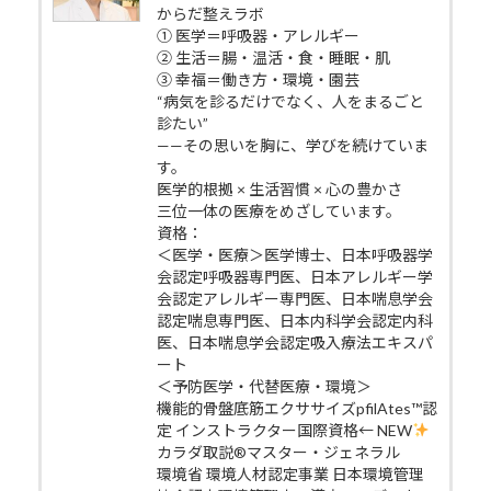
からだ整えラボ
① 医学＝呼吸器・アレルギー
② 生活＝腸・温活・食・睡眠・肌
③ 幸福＝働き方・環境・園芸
“病気を診るだけでなく、人をまるごと
診たい”
——その思いを胸に、学びを続けていま
す。
医学的根拠 × 生活習慣 × 心の豊かさ
三位一体の医療をめざしています。
資格：
＜医学・医療＞医学博士、日本呼吸器学
会認定呼吸器専門医、日本アレルギー学
会認定アレルギー専門医、日本喘息学会
認定喘息専門医、日本内科学会認定内科
医、日本喘息学会認定吸入療法エキスパ
ート
＜予防医学・代替医療・環境＞
機能的骨盤底筋エクササイズpfilAtes™認
定 インストラクター国際資格← NEW
カラダ取説®マスター・ジェネラル
環境省 環境人材認定事業 日本環境管理