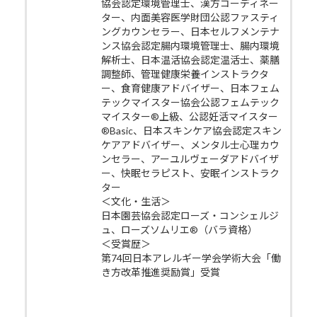
協会認定環境管理士、漢方コーディネー
ター、内面美容医学財団公認ファスティ
ングカウンセラー、日本セルフメンテナ
ンス協会認定腸内環境管理士、腸内環境
解析士、日本温活協会認定温活士、薬膳
調整師、管理健康栄養インストラクタ
ー、食育健康アドバイザー、日本フェム
テックマイスター協会公認フェムテック
マイスター®上級、公認妊活マイスター
®Basic、日本スキンケア協会認定スキン
ケアアドバイザー、メンタル士心理カウ
ンセラー、アーユルヴェーダアドバイザ
ー、快眠セラピスト、安眠インストラク
ター
＜文化・生活＞
日本園芸協会認定ローズ・コンシェルジ
ュ、ローズソムリエ®（バラ資格）
＜受賞歴＞
第74回日本アレルギー学会学術大会「働
き方改革推進奨励賞」受賞