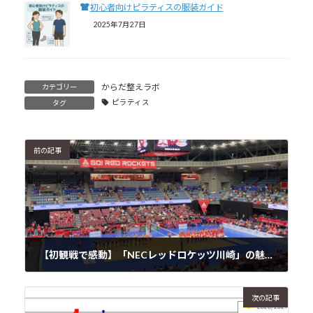
初心者向けピラティスの服装ガイド
2025年7月27日
からだ整えラボ
カテゴリー
ピラティス
タグ
前の記事
【初観戦で感動】「NECレッドロケッツ川崎」の魅力。SVリーグは最高のエンタメだった！
2026年2月15日
次の記事