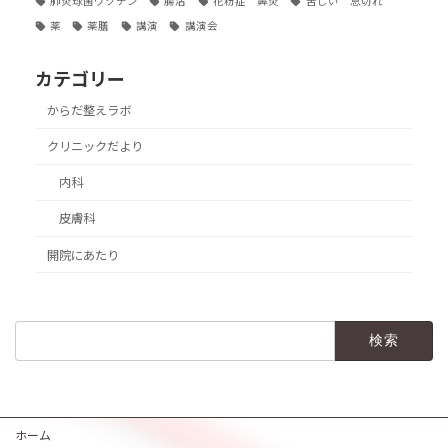
肺炎球菌ワクチン
腸活
花粉症 鼻炎
苦しい 息切れ
薬
薬膳
講演
講演会
カテゴリー
からだ整えラボ
クリニックだより
内科
皮膚科
開院にあたり
検
索:
ホーム