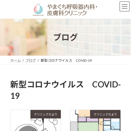
コ
ナ
ン
ビ
テ
ゲ
ン
ー
ツ
シ
へ
ョ
ブログ
ス
ン
キ
に
ッ
移
プ
動
ホーム
ブログ
新型コロナウイルス COVID-19
新型コロナウイルス COVID-
19
クリニックだより
クリニックだより