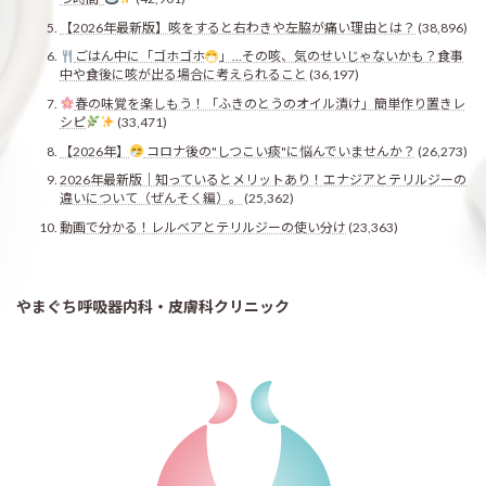
【2026年最新版】咳をすると右わきや左脇が痛い理由とは？
(38,896)
ごはん中に「ゴホゴホ
」…その咳、気のせいじゃないかも？食事
中や食後に咳が出る場合に考えられること
(36,197)
春の味覚を楽しもう！「ふきのとうのオイル漬け」簡単作り置きレ
シピ
(33,471)
【2026年】
コロナ後の"しつこい痰"に悩んでいませんか？
(26,273)
2026年最新版｜知っているとメリットあり！エナジアとテリルジーの
違いについて（ぜんそく編）。
(25,362)
動画で分かる！レルベアとテリルジーの使い分け
(23,363)
やまぐち呼吸器内科・皮膚科クリニック