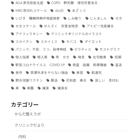
AGA 男性型脱毛症
COPD 肺気腫 慢性気管支炎
MRC息切れスケール
sky10
あざ シミ
いびき 睡眠時無呼吸症候群
しみ取り
じんましん
せき
せきスケール
ぜんそく 気管支喘息
アトピー性皮膚炎
アナフィラキシー
クリニックオリジナルのイラスト
スカイテン
スカイ１０
タバコ
ダイエット
パニック、不安、うつ、自律神経
ピラティス
モストグラフ
吸入指導
吸入薬
咳 せき
喘息
在宅酸素
妊娠
新型コロナウイルス COVID-19
検査 設備 医療機器
温活
発作
禁煙外来をやらない理由
美容
肌運気
肺炎球菌ワクチン
腸活
花粉症 鼻炎
苦しい 息切れ
薬
薬膳
講演
講演会
カテゴリー
からだ整えラボ
クリニックだより
内科