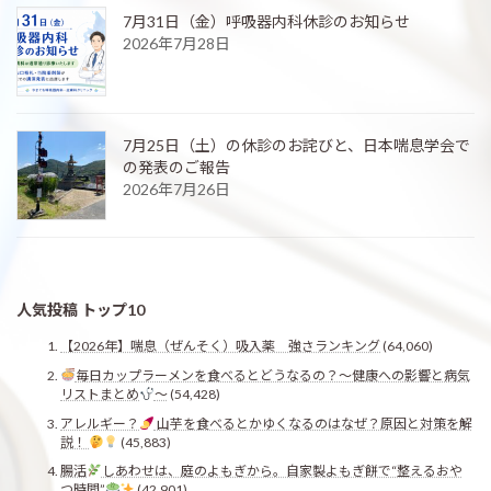
7月31日（金）呼吸器内科休診のお知らせ
2026年7月28日
7月25日（土）の休診のお詫びと、日本喘息学会で
の発表のご報告
2026年7月26日
人気投稿 トップ10
【2026年】喘息（ぜんそく）吸入薬 強さランキング
(64,060)
毎日カップラーメンを食べるとどうなるの？〜健康への影響と病気
リストまとめ
〜
(54,428)
アレルギー？
山芋を食べるとかゆくなるのはなぜ？原因と対策を解
説！
(45,883)
腸活
しあわせは、庭のよもぎから。自家製よもぎ餅で“整えるおや
つ時間”
(42,901)