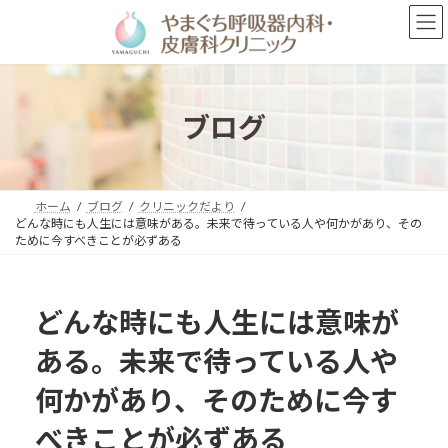
コ
ナ
ン
ビ
テ
ゲ
ン
ー
ツ
シ
へ
ョ
ブログ
ス
ン
キ
に
ッ
移
プ
動
ホーム
ブログ
クリニックだより
どんな時にも人生には意味がある。未来で待っている人や何かがあり、その
ために今すべきことが必ずある
どんな時にも人生には意味が
ある。未来で待っている人や
何かがあり、そのために今す
べきことが必ずある