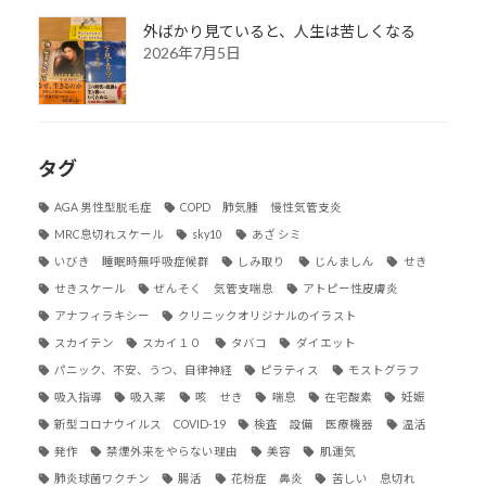
外ばかり見ていると、人生は苦しくなる
2026年7月5日
タグ
AGA 男性型脱毛症
COPD 肺気腫 慢性気管支炎
MRC息切れスケール
sky10
あざ シミ
いびき 睡眠時無呼吸症候群
しみ取り
じんましん
せき
せきスケール
ぜんそく 気管支喘息
アトピー性皮膚炎
アナフィラキシー
クリニックオリジナルのイラスト
スカイテン
スカイ１０
タバコ
ダイエット
パニック、不安、うつ、自律神経
ピラティス
モストグラフ
吸入指導
吸入薬
咳 せき
喘息
在宅酸素
妊娠
新型コロナウイルス COVID-19
検査 設備 医療機器
温活
発作
禁煙外来をやらない理由
美容
肌運気
肺炎球菌ワクチン
腸活
花粉症 鼻炎
苦しい 息切れ