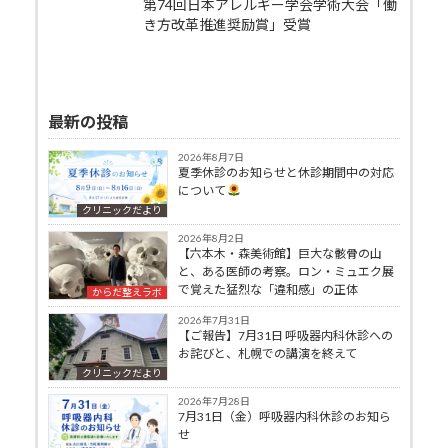
第74回日本アレルギー学会学術大会「働
き方改革推進奨励賞」受賞
最新の投稿
2026年8月7日
夏季休診のお知らせと休診期間中の対応
について
クリニックだより
2026年8月2日
【六本木・森美術館】巨大な骸骨の山
と、ある医師の考察。ロン・ミュエク展
で覚えた猛烈な「違和感」の正体
からだ整えラボ
2026年7月31日
【ご報告】7月31日 呼吸器内科休診への
お詫びと、札幌での講演を終えて
クリニックだより
2026年7月28日
7月31日（金）呼吸器内科休診のお知ら
せ