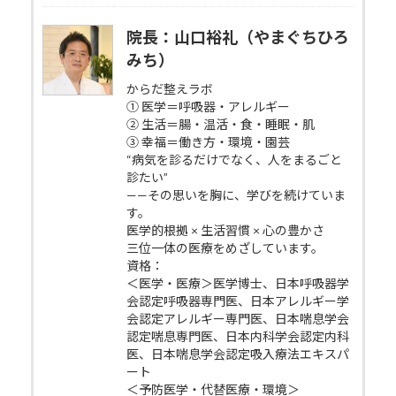
院長：山口裕礼（やまぐちひろ
みち）
からだ整えラボ
① 医学＝呼吸器・アレルギー
② 生活＝腸・温活・食・睡眠・肌
③ 幸福＝働き方・環境・園芸
“病気を診るだけでなく、人をまるごと
診たい”
——その思いを胸に、学びを続けていま
す。
医学的根拠 × 生活習慣 × 心の豊かさ
三位一体の医療をめざしています。
資格：
＜医学・医療＞医学博士、日本呼吸器学
会認定呼吸器専門医、日本アレルギー学
会認定アレルギー専門医、日本喘息学会
認定喘息専門医、日本内科学会認定内科
医、日本喘息学会認定吸入療法エキスパ
ート
＜予防医学・代替医療・環境＞