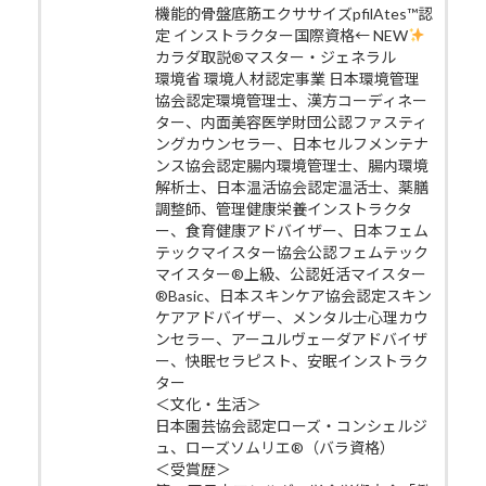
機能的骨盤底筋エクササイズpfilAtes™認
定 インストラクター国際資格← NEW
カラダ取説®マスター・ジェネラル
環境省 環境人材認定事業 日本環境管理
協会認定環境管理士、漢方コーディネー
ター、内面美容医学財団公認ファスティ
ングカウンセラー、日本セルフメンテナ
ンス協会認定腸内環境管理士、腸内環境
解析士、日本温活協会認定温活士、薬膳
調整師、管理健康栄養インストラクタ
ー、食育健康アドバイザー、日本フェム
テックマイスター協会公認フェムテック
マイスター®上級、公認妊活マイスター
®Basic、日本スキンケア協会認定スキン
ケアアドバイザー、メンタル士心理カウ
ンセラー、アーユルヴェーダアドバイザ
ー、快眠セラピスト、安眠インストラク
ター
＜文化・生活＞
日本園芸協会認定ローズ・コンシェルジ
ュ、ローズソムリエ®（バラ資格）
＜受賞歴＞