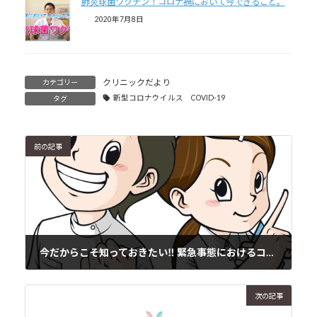
肺炎球菌ワクチン！コロナ禍において今できること。
2020年7月8日
クリニックだより
カテゴリー
新型コロナウイルス COVID-19
タグ
前の記事
今だからこそ知っておきたい‼ 緊急事態におけるコミュニケーション
2021年5月21日
次の記事