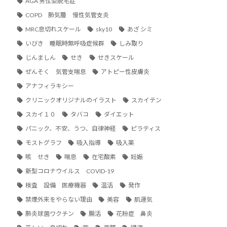
AGA 男性型脱毛症
COPD 肺気腫 慢性気管支炎
MRC息切れスケール
sky10
あざ シミ
いびき 睡眠時無呼吸症候群
しみ取り
じんましん
せき
せきスケール
ぜんそく 気管支喘息
アトピー性皮膚炎
アナフィラキシー
クリニックオリジナルのイラスト
スカイテン
スカイ１０
タバコ
ダイエット
パニック、不安、うつ、自律神経
ピラティス
モストグラフ
吸入指導
吸入薬
咳 せき
喘息
在宅酸素
妊娠
新型コロナウイルス COVID-19
検査 設備 医療機器
温活
発作
禁煙外来をやらない理由
美容
肌運気
肺炎球菌ワクチン
腸活
花粉症 鼻炎