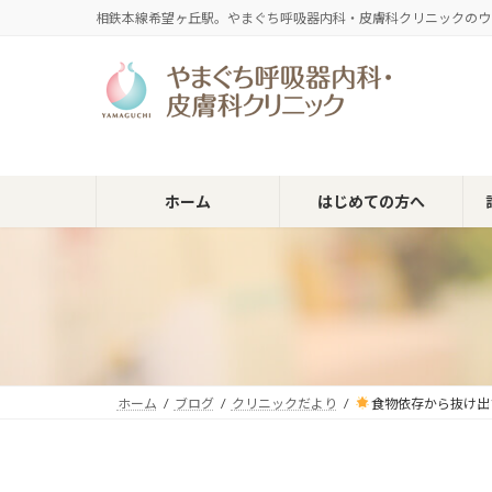
コ
ナ
相鉄本線希望ヶ丘駅。やまぐち呼吸器内科・皮膚科クリニックのウ
ン
ビ
テ
ゲ
ン
ー
ツ
シ
へ
ョ
ス
ン
キ
に
ホーム
はじめての方へ
ッ
移
プ
動
ホーム
ブログ
クリニックだより
食物依存から抜け出