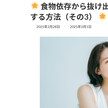
食物依存から抜け
する方法（その3）
最
2025年2月28日
2025年3月1日
終
更
新
日
時
: