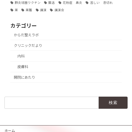
肺炎球菌ワクチン
腸活
花粉症 鼻炎
苦しい 息切れ
薬
薬膳
講演
講演会
カテゴリー
からだ整えラボ
クリニックだより
内科
皮膚科
開院にあたり
検
索:
ホーム