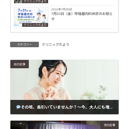
クリニックだより
2026年7月28日
7月31日（金）呼吸器内科休診のお知ら
せ
クリニックだより
クリニックだより
カテゴリー
前の記事
その咳、長引いていませんか？～今、大人にも増えている「百日咳」について～
2025年4月9日
次の記事