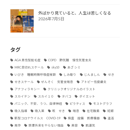
外ばかり見ていると、人生は苦しくなる
2026年7月5日
タグ
AGA 男性型脱毛症
COPD 肺気腫 慢性気管支炎
MRC息切れスケール
sky10
あざ シミ
いびき 睡眠時無呼吸症候群
しみ取り
じんましん
せき
せきスケール
ぜんそく 気管支喘息
アトピー性皮膚炎
アナフィラキシー
クリニックオリジナルのイラスト
スカイテン
スカイ１０
タバコ
ダイエット
パニック、不安、うつ、自律神経
ピラティス
モストグラフ
吸入指導
吸入薬
咳 せき
喘息
在宅酸素
妊娠
新型コロナウイルス COVID-19
検査 設備 医療機器
温活
発作
禁煙外来をやらない理由
美容
肌運気