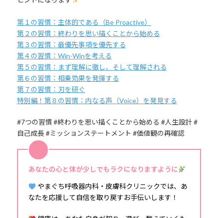
第１の習慣：主体的である（Be Proactive）
第２の習慣：終わりを思い描くことから始める
第３の習慣：最優先事項を優先する
第４の習慣：Win-Winを考える
第５の習慣：まず理解に徹し、そして理解される
第６の習慣：相乗効果を発揮する
第７の習慣：刃を研ぐ
特別編！第８の習慣：内なる声（Voice）を発見する
#7つの習慣 #終わりを思い描くことから始める #人生設計 #
自己成長 #ミッションステートメント #価値観の再確認
あなたの心と体が少しでもラクになりますように
やまぐち呼吸器内科・皮膚科クリニックでは、あ
なたを応援して自信を取り戻すお手伝いします！