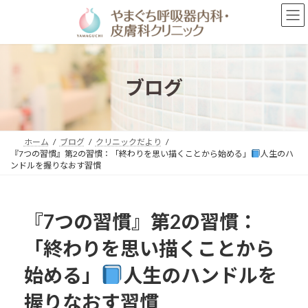
コ
ナ
ン
ビ
テ
ゲ
ン
ー
ツ
シ
へ
ョ
ブログ
ス
ン
キ
に
ッ
移
プ
動
ホーム
ブログ
クリニックだより
『7つの習慣』第2の習慣：「終わりを思い描くことから始める」
人生のハ
ンドルを握りなおす習慣
『7つの習慣』第2の習慣：
「終わりを思い描くことから
始める」
人生のハンドルを
握りなおす習慣