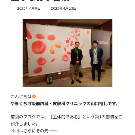
最
2025年4月9日
2025年4月13日
終
更
新
日
時
:
こんにちは
やまぐち呼吸器内科・皮膚科クリニックの山口裕礼です。
前回のブログでは、【主体的である】という第1の習慣をご
紹介しました。
今回はさらにその先――