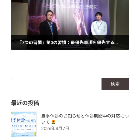
『7つの習慣』第3の習慣：最優先事項を優先する
忙しい毎
2025年4月9日
検
索:
最近の投稿
夏季休診のお知らせと休診期間中の対応につ
いて
2026年8月7日