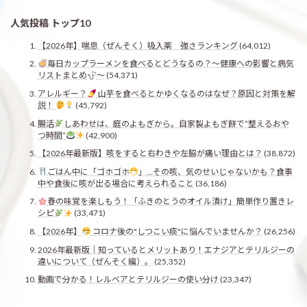
人気投稿 トップ10
【2026年】喘息（ぜんそく）吸入薬 強さランキング
(64,012)
毎日カップラーメンを食べるとどうなるの？〜健康への影響と病気
リストまとめ
〜
(54,371)
アレルギー？
山芋を食べるとかゆくなるのはなぜ？原因と対策を解
説！
(45,792)
腸活
しあわせは、庭のよもぎから。自家製よもぎ餅で“整えるおや
つ時間”
(42,900)
【2026年最新版】咳をすると右わきや左脇が痛い理由とは？
(38,872)
ごはん中に「ゴホゴホ
」…その咳、気のせいじゃないかも？食事
中や食後に咳が出る場合に考えられること
(36,186)
春の味覚を楽しもう！「ふきのとうのオイル漬け」簡単作り置きレ
シピ
(33,471)
【2026年】
コロナ後の"しつこい痰"に悩んでいませんか？
(26,256)
2026年最新版｜知っているとメリットあり！エナジアとテリルジーの
違いについて（ぜんそく編）。
(25,352)
動画で分かる！レルベアとテリルジーの使い分け
(23,347)