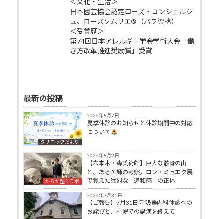
＜文化・生活＞
日本園芸協会認定ローズ・コンシェルジ
ュ、ローズソムリエ®（バラ資格）
＜受賞歴＞
第74回日本アレルギー学会学術大会「働
き方改革推進奨励賞」受賞
最新の投稿
2026年8月7日
夏季休診のお知らせと休診期間中の対応
について
クリニックだより
2026年8月2日
【六本木・森美術館】巨大な骸骨の山
と、ある医師の考察。ロン・ミュエク展
で覚えた猛烈な「違和感」の正体
からだ整えラボ
2026年7月31日
【ご報告】7月31日 呼吸器内科休診への
お詫びと、札幌での講演を終えて