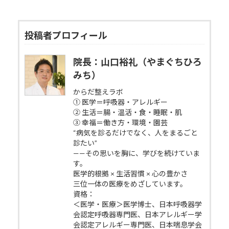
投稿者プロフィール
院長：山口裕礼（やまぐちひろ
みち）
からだ整えラボ
① 医学＝呼吸器・アレルギー
② 生活＝腸・温活・食・睡眠・肌
③ 幸福＝働き方・環境・園芸
“病気を診るだけでなく、人をまるごと
診たい”
——その思いを胸に、学びを続けていま
す。
医学的根拠 × 生活習慣 × 心の豊かさ
三位一体の医療をめざしています。
資格：
＜医学・医療＞医学博士、日本呼吸器学
会認定呼吸器専門医、日本アレルギー学
会認定アレルギー専門医、日本喘息学会