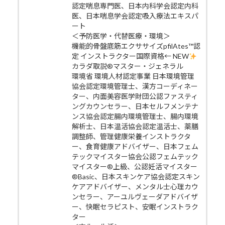
認定喘息専門医、日本内科学会認定内科
医、日本喘息学会認定吸入療法エキスパ
ート
＜予防医学・代替医療・環境＞
機能的骨盤底筋エクササイズpfilAtes™認
定 インストラクター国際資格← NEW
カラダ取説®マスター・ジェネラル
環境省 環境人材認定事業 日本環境管理
協会認定環境管理士、漢方コーディネー
ター、内面美容医学財団公認ファスティ
ングカウンセラー、日本セルフメンテナ
ンス協会認定腸内環境管理士、腸内環境
解析士、日本温活協会認定温活士、薬膳
調整師、管理健康栄養インストラクタ
ー、食育健康アドバイザー、日本フェム
テックマイスター協会公認フェムテック
マイスター®上級、公認妊活マイスター
®Basic、日本スキンケア協会認定スキン
ケアアドバイザー、メンタル士心理カウ
ンセラー、アーユルヴェーダアドバイザ
ー、快眠セラピスト、安眠インストラク
ター