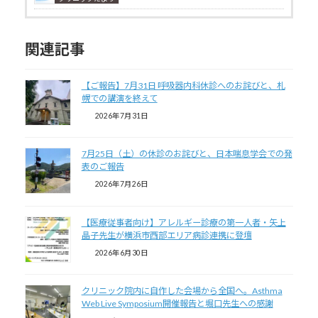
関連記事
【ご報告】7月31日 呼吸器内科休診へのお詫びと、札
幌での講演を終えて
2026年7月31日
7月25日（土）の休診のお詫びと、日本喘息学会での発
表のご報告
2026年7月26日
【医療従事者向け】アレルギー診療の第一人者・矢上
晶子先生が横浜市西部エリア病診連携に登壇
2026年6月30日
クリニック院内に自作した会場から全国へ。Asthma
Web Live Symposium開催報告と堀口先生への感謝