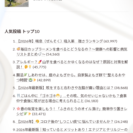
人気投稿 トップ10
【2026年】喘息（ぜんそく）吸入薬 強さランキング
(63,997)
毎日カップラーメンを食べるとどうなるの？〜健康への影響と病気
リストまとめ
〜
(54,360)
アレルギー？
山芋を食べるとかゆくなるのはなぜ？原因と対策を解
説！
(45,775)
腸活
しあわせは、庭のよもぎから。自家製よもぎ餅で“整えるおや
つ時間”
(42,899)
【2026年最新版】咳をすると右わきや左脇が痛い理由とは？
(38,868)
ごはん中に「ゴホゴホ
」…その咳、気のせいじゃないかも？食事
中や食後に咳が出る場合に考えられること
(36,183)
春の味覚を楽しもう！「ふきのとうのオイル漬け」簡単作り置きレ
シピ
(33,471)
【2026年】
コロナ後の"しつこい痰"に悩んでいませんか？
(26,248)
2026年最新版｜知っているとメリットあり！エナジアとテリルジーの