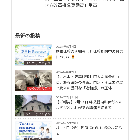
き方改革推進奨励賞」受賞
最新の投稿
2026年8月7日
夏季休診のお知らせと休診期間中の対応
について
クリニックだより
2026年8月2日
【六本木・森美術館】巨大な骸骨の山
と、ある医師の考察。ロン・ミュエク展
で覚えた猛烈な「違和感」の正体
からだ整えラボ
2026年7月31日
【ご報告】7月31日 呼吸器内科休診への
お詫びと、札幌での講演を終えて
クリニックだより
2026年7月28日
7月31日（金）呼吸器内科休診のお知ら
せ
クリニックだより