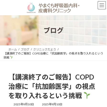
コ
ナ
ン
ビ
テ
ゲ
ン
ー
ツ
シ
へ
ョ
ブログ
ス
ン
キ
に
ッ
移
プ
動
ホーム
ブログ
クリニックだより
【講演終了のご報告】COPD治療に「抗加齢医学」の視点を取り入れるという
挑戦
【講演終了のご報告】COPD
治療に「抗加齢医学」の視点
を取り入れるという挑戦
最
2025年9月10日
2025年9月10日