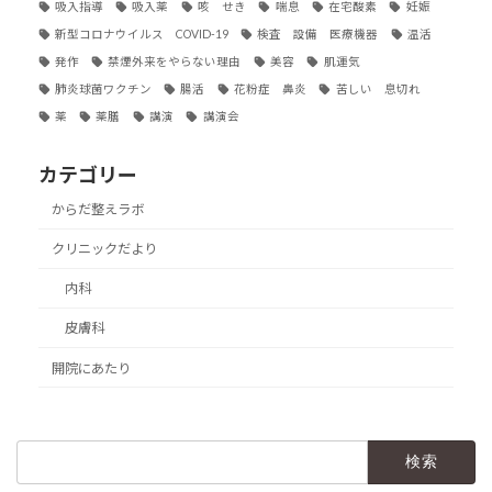
吸入指導
吸入薬
咳 せき
喘息
在宅酸素
妊娠
新型コロナウイルス COVID-19
検査 設備 医療機器
温活
発作
禁煙外来をやらない理由
美容
肌運気
肺炎球菌ワクチン
腸活
花粉症 鼻炎
苦しい 息切れ
薬
薬膳
講演
講演会
カテゴリー
からだ整えラボ
クリニックだより
内科
皮膚科
開院にあたり
検
索: