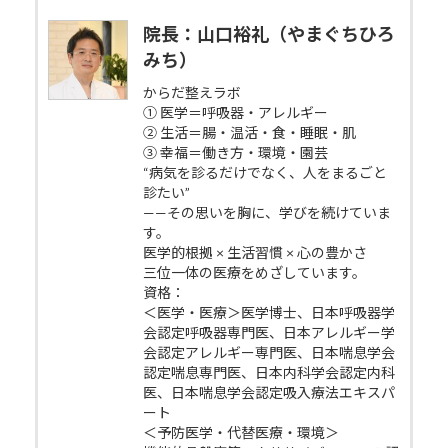
院長：山口裕礼（やまぐちひろ
みち）
からだ整えラボ
① 医学＝呼吸器・アレルギー
② 生活＝腸・温活・食・睡眠・肌
③ 幸福＝働き方・環境・園芸
“病気を診るだけでなく、人をまるごと
診たい”
——その思いを胸に、学びを続けていま
す。
医学的根拠 × 生活習慣 × 心の豊かさ
三位一体の医療をめざしています。
資格：
＜医学・医療＞医学博士、日本呼吸器学
会認定呼吸器専門医、日本アレルギー学
会認定アレルギー専門医、日本喘息学会
認定喘息専門医、日本内科学会認定内科
医、日本喘息学会認定吸入療法エキスパ
ート
＜予防医学・代替医療・環境＞