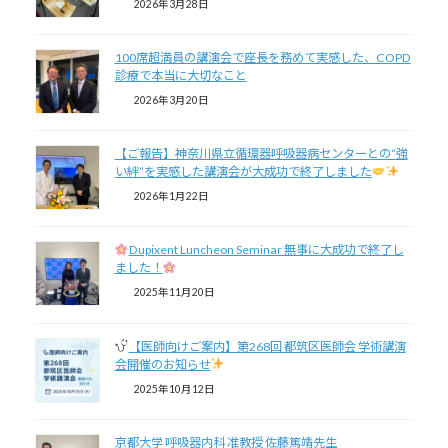
2026年3月28日
100席超満員の講演会で座長を務めて実感した、COPD
診療で本当に大切なこと
2026年3月20日
【ご報告】神奈川県立循環器呼吸器病センターとの“強
い絆”を実感した講演会が大成功で終了しました
2026年1月22日
Dupixent Luncheon Seminar 無事に大成功で終了し
ました！
2025年11月20日
【医師向けご案内】第268回 都筑区医師会 学術講演
会開催のお知らせ
2025年10月12日
京都大学 呼吸器内科 准教授 佐藤篤靖先生