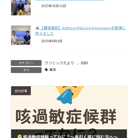
2025年10月11日
【講演報告】Asthma Web Live Symposiumを無事に
終えました
2025年8月6日
クリニックだより
、
内科
カテゴリー
講演
タグ
前の記事
咳過敏症候群ってなに？〜長引く咳に悩む方へ〜