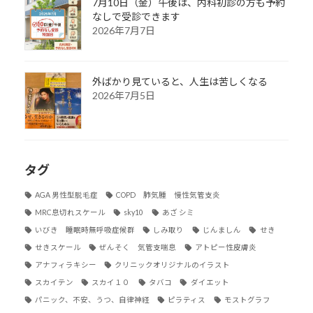
7月10日（金）午後は、内科初診の方も予約
なしで受診できます
2026年7月7日
外ばかり見ていると、人生は苦しくなる
2026年7月5日
タグ
AGA 男性型脱毛症
COPD 肺気腫 慢性気管支炎
MRC息切れスケール
sky10
あざ シミ
いびき 睡眠時無呼吸症候群
しみ取り
じんましん
せき
せきスケール
ぜんそく 気管支喘息
アトピー性皮膚炎
アナフィラキシー
クリニックオリジナルのイラスト
スカイテン
スカイ１０
タバコ
ダイエット
パニック、不安、うつ、自律神経
ピラティス
モストグラフ