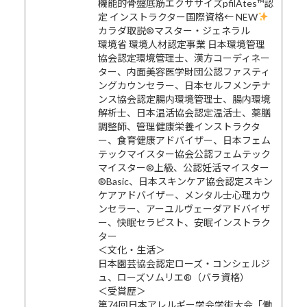
機能的骨盤底筋エクササイズpfilAtes™認
定 インストラクター国際資格← NEW
カラダ取説®マスター・ジェネラル
環境省 環境人材認定事業 日本環境管理
協会認定環境管理士、漢方コーディネー
ター、内面美容医学財団公認ファスティ
ングカウンセラー、日本セルフメンテナ
ンス協会認定腸内環境管理士、腸内環境
解析士、日本温活協会認定温活士、薬膳
調整師、管理健康栄養インストラクタ
ー、食育健康アドバイザー、日本フェム
テックマイスター協会公認フェムテック
マイスター®上級、公認妊活マイスター
®Basic、日本スキンケア協会認定スキン
ケアアドバイザー、メンタル士心理カウ
ンセラー、アーユルヴェーダアドバイザ
ー、快眠セラピスト、安眠インストラク
ター
＜文化・生活＞
日本園芸協会認定ローズ・コンシェルジ
ュ、ローズソムリエ®（バラ資格）
＜受賞歴＞
第74回日本アレルギー学会学術大会「働