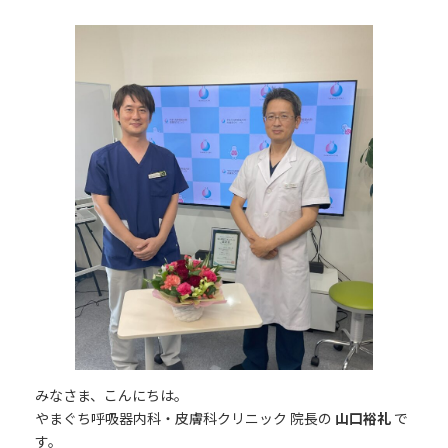
終
更
新
日
時
:
みなさま、こんにちは。
やまぐち呼吸器内科・皮膚科クリニック 院長の
山口裕礼
で
す。