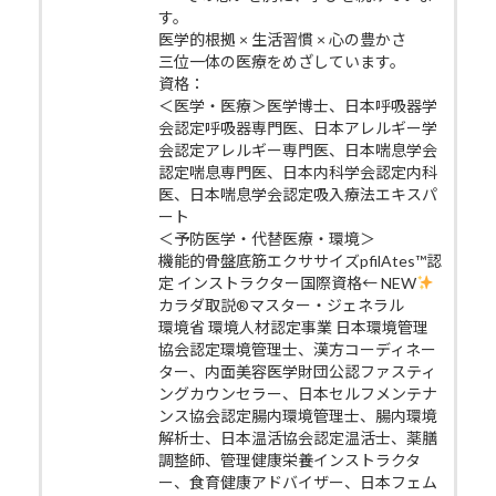
す。
医学的根拠 × 生活習慣 × 心の豊かさ
三位一体の医療をめざしています。
資格：
＜医学・医療＞医学博士、日本呼吸器学
会認定呼吸器専門医、日本アレルギー学
会認定アレルギー専門医、日本喘息学会
認定喘息専門医、日本内科学会認定内科
医、日本喘息学会認定吸入療法エキスパ
ート
＜予防医学・代替医療・環境＞
機能的骨盤底筋エクササイズpfilAtes™認
定 インストラクター国際資格← NEW
カラダ取説®マスター・ジェネラル
環境省 環境人材認定事業 日本環境管理
協会認定環境管理士、漢方コーディネー
ター、内面美容医学財団公認ファスティ
ングカウンセラー、日本セルフメンテナ
ンス協会認定腸内環境管理士、腸内環境
解析士、日本温活協会認定温活士、薬膳
調整師、管理健康栄養インストラクタ
ー、食育健康アドバイザー、日本フェム