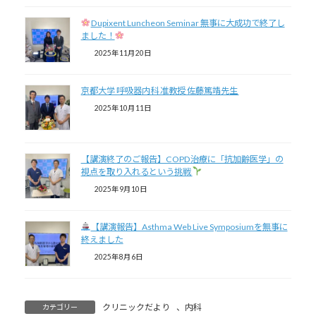
Dupixent Luncheon Seminar 無事に大成功で終了し
ました！
2025年11月20日
京都大学 呼吸器内科 准教授 佐藤篤靖先生
2025年10月11日
【講演終了のご報告】COPD治療に「抗加齢医学」の
視点を取り入れるという挑戦
2025年9月10日
【講演報告】Asthma Web Live Symposiumを無事に
終えました
2025年8月6日
クリニックだより
、
内科
カテゴリー