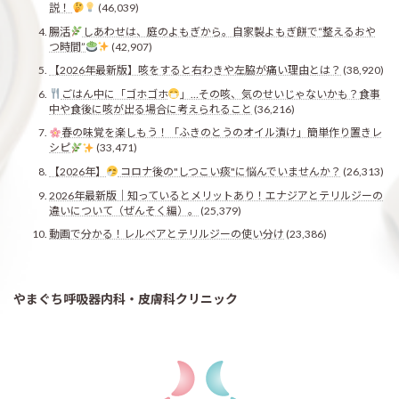
説！
(46,039)
腸活
しあわせは、庭のよもぎから。自家製よもぎ餅で“整えるおや
つ時間”
(42,907)
【2026年最新版】咳をすると右わきや左脇が痛い理由とは？
(38,920)
ごはん中に「ゴホゴホ
」…その咳、気のせいじゃないかも？食事
中や食後に咳が出る場合に考えられること
(36,216)
春の味覚を楽しもう！「ふきのとうのオイル漬け」簡単作り置きレ
シピ
(33,471)
【2026年】
コロナ後の"しつこい痰"に悩んでいませんか？
(26,313)
2026年最新版｜知っているとメリットあり！エナジアとテリルジーの
違いについて（ぜんそく編）。
(25,379)
動画で分かる！レルベアとテリルジーの使い分け
(23,386)
やまぐち呼吸器内科・皮膚科クリニック