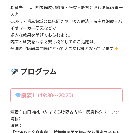
松倉先生は、呼吸器疾患診療・研究・教育における国内第一
人者。
COPD・喘息領域の臨床研究や、吸入療法・抗炎症治療・バ
イオマーカー研究などで
多大な成果を挙げておられます。
臨床と研究をつなぐ架け橋としてのご活躍は、
全国の呼吸器専門医にとって大きな指針となっています
プログラム
講演 I（19:30～20:20）
演者
：山口 裕礼（やまぐち呼吸器内科・皮膚科クリニック
院長）
演題
：
「COPDと全身炎症 ― 抗加齢医学の視点から再考するトリ