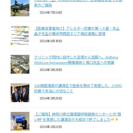
表のご報告
2026年7月26日
【医療従事者向け】アレルギー診療の第一人者・矢上
晶子先生が横浜市西部エリア病診連携に登壇
2026年6月30日
クリニック院内に自作した会場から全国へ。Asthma
Web Live Symposium開催報告と堀口先生への感謝
2026年3月28日
100席超満員の講演会で座長を務めて実感した、COPD
診療で本当に大切なこと
2026年3月20日
【ご報告】神奈川県立循環器呼吸器病センターとの“強
い絆”を実感した講演会が大成功で終了しました
2026年1月22日