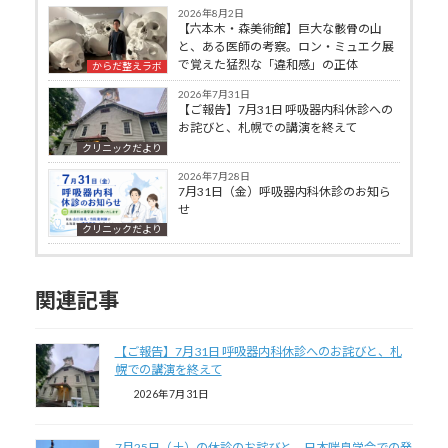
2026年8月2日
【六本木・森美術館】巨大な骸骨の山
と、ある医師の考察。ロン・ミュエク展
で覚えた猛烈な「違和感」の正体
からだ整えラボ
2026年7月31日
【ご報告】7月31日 呼吸器内科休診への
お詫びと、札幌での講演を終えて
クリニックだより
2026年7月28日
7月31日（金）呼吸器内科休診のお知ら
せ
クリニックだより
関連記事
【ご報告】7月31日 呼吸器内科休診へのお詫びと、札
幌での講演を終えて
2026年7月31日
7月25日（土）の休診のお詫びと、日本喘息学会での発