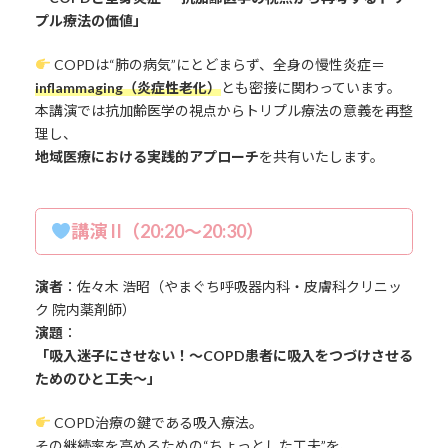
プル療法の価値」
COPDは“肺の病気”にとどまらず、全身の慢性炎症＝
inflammaging（炎症性老化）
とも密接に関わっています。
本講演では抗加齢医学の視点からトリプル療法の意義を再整
理し、
地域医療における実践的アプローチ
を共有いたします。
講演 II（20:20～20:30）
演者
：佐々木 浩昭（やまぐち呼吸器内科・皮膚科クリニッ
ク 院内薬剤師）
演題
：
「吸入迷子にさせない！～COPD患者に吸入をつづけさせる
ためのひと工夫～」
COPD治療の鍵である吸入療法。
その継続率を高めるための“ちょっとした工夫”を、