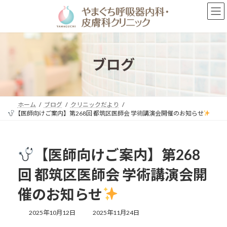
コ
ナ
ン
ビ
テ
ゲ
ン
ー
ツ
シ
へ
ョ
ブログ
ス
ン
キ
に
ッ
移
プ
動
ホーム
ブログ
クリニックだより
【医師向けご案内】第268回 都筑区医師会 学術講演会開催のお知らせ
【医師向けご案内】第268
回 都筑区医師会 学術講演会開
催のお知らせ
最
2025年10月12日
2025年11月24日
終