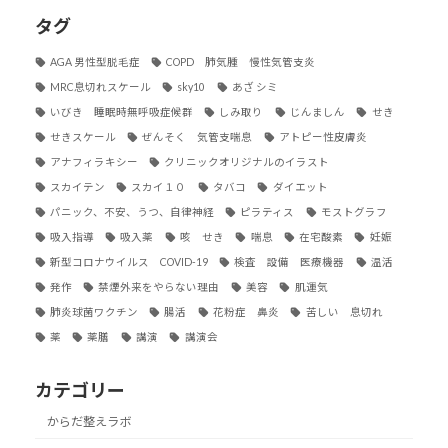
タグ
AGA 男性型脱毛症
COPD 肺気腫 慢性気管支炎
MRC息切れスケール
sky10
あざ シミ
いびき 睡眠時無呼吸症候群
しみ取り
じんましん
せき
せきスケール
ぜんそく 気管支喘息
アトピー性皮膚炎
アナフィラキシー
クリニックオリジナルのイラスト
スカイテン
スカイ１０
タバコ
ダイエット
パニック、不安、うつ、自律神経
ピラティス
モストグラフ
吸入指導
吸入薬
咳 せき
喘息
在宅酸素
妊娠
新型コロナウイルス COVID-19
検査 設備 医療機器
温活
発作
禁煙外来をやらない理由
美容
肌運気
肺炎球菌ワクチン
腸活
花粉症 鼻炎
苦しい 息切れ
薬
薬膳
講演
講演会
カテゴリー
からだ整えラボ