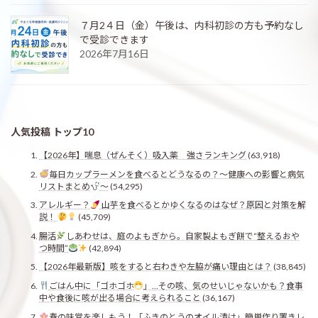
７月2４日（金）午後は、内科初診の方も予約なし
で受診できます
2026年7月16日
人気投稿 トップ10
【2026年】喘息（ぜんそく）吸入薬 強さランキング
(63,918)
毎日カップラーメンを食べるとどうなるの？〜健康への影響と病気
リストまとめ
〜
(54,295)
アレルギー？
山芋を食べるとかゆくなるのはなぜ？原因と対策を解
説！
(45,709)
腸活
しあわせは、庭のよもぎから。自家製よもぎ餅で“整えるおや
つ時間”
(42,894)
【2026年最新版】咳をすると右わきや左脇が痛い理由とは？
(38,845)
ごはん中に「ゴホゴホ
」…その咳、気のせいじゃないかも？食事
中や食後に咳が出る場合に考えられること
(36,167)
春の味覚を楽しもう！「ふきのとうのオイル漬け」簡単作り置きレ