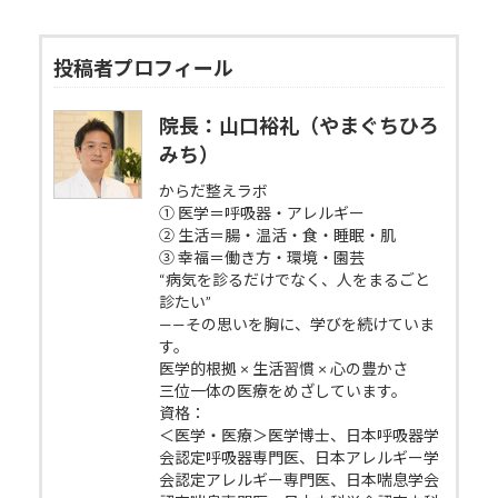
投稿者プロフィール
院長：山口裕礼（やまぐちひろ
みち）
からだ整えラボ
① 医学＝呼吸器・アレルギー
② 生活＝腸・温活・食・睡眠・肌
③ 幸福＝働き方・環境・園芸
“病気を診るだけでなく、人をまるごと
診たい”
——その思いを胸に、学びを続けていま
す。
医学的根拠 × 生活習慣 × 心の豊かさ
三位一体の医療をめざしています。
資格：
＜医学・医療＞医学博士、日本呼吸器学
会認定呼吸器専門医、日本アレルギー学
会認定アレルギー専門医、日本喘息学会