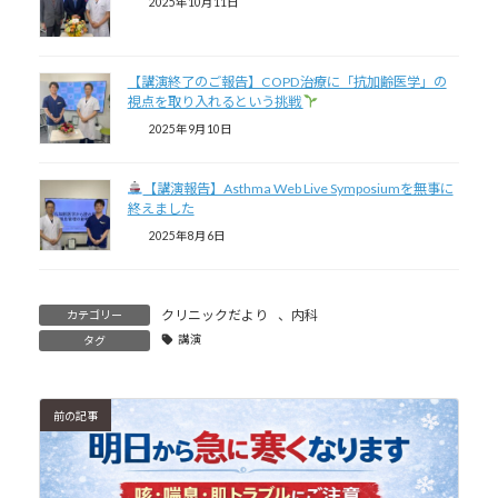
2025年10月11日
【講演終了のご報告】COPD治療に「抗加齢医学」の
視点を取り入れるという挑戦
2025年9月10日
【講演報告】Asthma Web Live Symposiumを無事に
終えました
2025年8月6日
クリニックだより
、
内科
カテゴリー
講演
タグ
前の記事