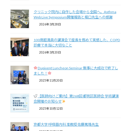
クリニック院内に自作した会場から全国へ。Asthma
Web Live Symposium開催報告と堀口先生への感謝
2026年3月28日
100席超満員の講演会で座長を務めて実感した、COPD
診療で本当に大切なこと
2026年3月20日
Dupixent Luncheon Seminar 無事に大成功で終了し
ました！
2025年11月20日
【医師向けご案内】第268回 都筑区医師会 学術講演
会開催のお知らせ
2025年10月12日
京都大学 呼吸器内科 准教授 佐藤篤靖先生