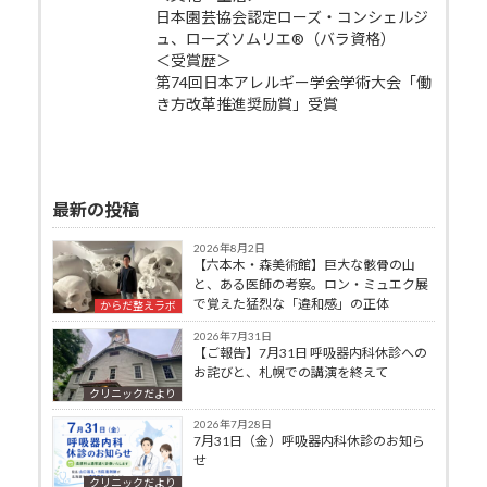
日本園芸協会認定ローズ・コンシェルジ
ュ、ローズソムリエ®（バラ資格）
＜受賞歴＞
第74回日本アレルギー学会学術大会「働
き方改革推進奨励賞」受賞
最新の投稿
2026年8月2日
【六本木・森美術館】巨大な骸骨の山
と、ある医師の考察。ロン・ミュエク展
で覚えた猛烈な「違和感」の正体
からだ整えラボ
2026年7月31日
【ご報告】7月31日 呼吸器内科休診への
お詫びと、札幌での講演を終えて
クリニックだより
2026年7月28日
7月31日（金）呼吸器内科休診のお知ら
せ
クリニックだより