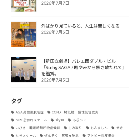
2026年7月7日
外ばかり見ていると、人生は苦しくなる
2026年7月5日
【新国立劇場】バレエ団ダブル・ビル
『String SAGA / 暗やみから解き放たれて』
を鑑賞。
2026年7月5日
タグ
AGA 男性型脱毛症
COPD 肺気腫 慢性気管支炎
MRC息切れスケール
sky10
あざ シミ
いびき 睡眠時無呼吸症候群
しみ取り
じんましん
せき
せきスケール
ぜんそく 気管支喘息
アトピー性皮膚炎