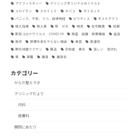
アナフィラキシー
クリニックオリジナルのイラスト
スカイテン
スカイ１０
タバコ
ダイエット
パニック、不安、うつ、自律神経
ピラティス
モストグラフ
吸入指導
吸入薬
咳 せき
喘息
在宅酸素
妊娠
新型コロナウイルス COVID-19
検査 設備 医療機器
温活
発作
禁煙外来をやらない理由
美容
肌運気
肺炎球菌ワクチン
腸活
花粉症 鼻炎
苦しい 息切れ
薬
薬膳
講演
講演会
カテゴリー
からだ整えラボ
クリニックだより
内科
皮膚科
開院にあたり