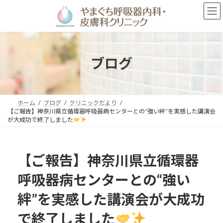
コ
ナ
ン
ビ
テ
ゲ
ン
ー
ツ
シ
へ
ョ
ブログ
ス
ン
キ
に
ッ
移
プ
動
ホーム
ブログ
クリニックだより
【ご報告】神奈川県立循環器呼吸器病センターとの“強い絆”を実感した講演会
が大成功で終了しました
【ご報告】神奈川県立循環器
呼吸器病センターとの“強い
絆”を実感した講演会が大成功
で終了しました