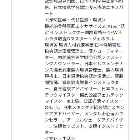
認定喘息専門医、日本内科学会認定内科
医、日本喘息学会認定吸入療法エキスパ
ート
＜予防医学・代替医療・環境＞
機能的骨盤底筋エクササイズpfilAtes™認
定 インストラクター国際資格← NEW
カラダ取説®マスター・ジェネラル
環境省 環境人材認定事業 日本環境管理
協会認定環境管理士、漢方コーディネー
ター、内面美容医学財団公認ファスティ
ングカウンセラー、日本セルフメンテナ
ンス協会認定腸内環境管理士、腸内環境
解析士、日本温活協会認定温活士、薬膳
調整師、管理健康栄養インストラクタ
ー、食育健康アドバイザー、日本フェム
テックマイスター協会公認フェムテック
マイスター®上級、公認妊活マイスター
®Basic、日本スキンケア協会認定スキン
ケアアドバイザー、メンタル士心理カウ
ンセラー、アーユルヴェーダアドバイザ
ー、快眠セラピスト、安眠インストラク
ター
＜文化・生活＞