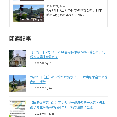
2026年7月26日
7月25日（土）の休診のお詫びと、日本
喘息学会での発表のご報告
クリニックだより
関連記事
【ご報告】7月31日 呼吸器内科休診へのお詫びと、札
幌での講演を終えて
2026年7月31日
7月25日（土）の休診のお詫びと、日本喘息学会での発
表のご報告
2026年7月26日
【医療従事者向け】アレルギー診療の第一人者・矢上
晶子先生が横浜市西部エリア病診連携に登壇
2026年6月30日