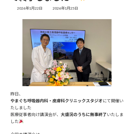
最
2026年1月22日
2026年1月25日
終
更
新
日
時
:
昨日、
やまぐち呼吸器内科・皮膚科クリニックスタジオ
にて開催い
たしました
医療従事者向け講演会が、
大盛況のうちに無事終了
いたしま
した