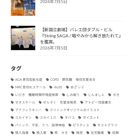
2026年7月5日
【新国立劇場】バレエ団ダブル・ビル
『String SAGA / 暗やみから解き放たれて』
を鑑賞。
2026年7月5日
タグ
AGA 男性型脱毛症
COPD 肺気腫 慢性気管支炎
MRC息切れスケール
sky10
あざ シミ
いびき 睡眠時無呼吸症候群
しみ取り
じんましん
せき
せきスケール
ぜんそく 気管支喘息
アトピー性皮膚炎
アナフィラキシー
クリニックオリジナルのイラスト
スカイテン
スカイ１０
タバコ
ダイエット
パニック、不安、うつ、自律神経
ピラティス
モストグラフ
吸入指導
吸入薬
咳 せき
喘息
在宅酸素
妊娠