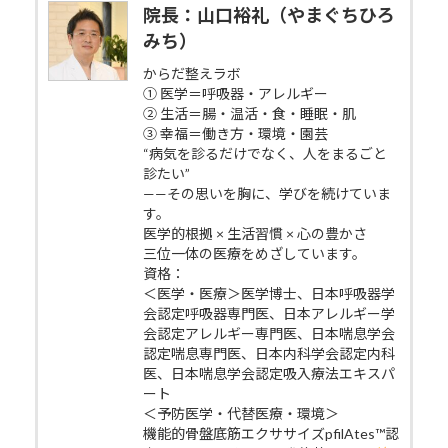
院長：山口裕礼（やまぐちひろ
みち）
からだ整えラボ
① 医学＝呼吸器・アレルギー
② 生活＝腸・温活・食・睡眠・肌
③ 幸福＝働き方・環境・園芸
“病気を診るだけでなく、人をまるごと
診たい”
——その思いを胸に、学びを続けていま
す。
医学的根拠 × 生活習慣 × 心の豊かさ
三位一体の医療をめざしています。
資格：
＜医学・医療＞医学博士、日本呼吸器学
会認定呼吸器専門医、日本アレルギー学
会認定アレルギー専門医、日本喘息学会
認定喘息専門医、日本内科学会認定内科
医、日本喘息学会認定吸入療法エキスパ
ート
＜予防医学・代替医療・環境＞
機能的骨盤底筋エクササイズpfilAtes™認