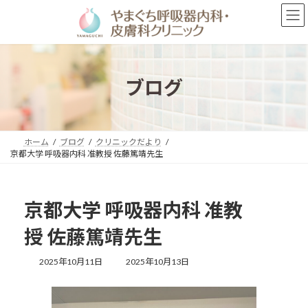
コ
ナ
ン
ビ
テ
ゲ
ン
ー
ツ
シ
へ
ョ
ブログ
ス
ン
キ
に
ッ
移
プ
動
ホーム
ブログ
クリニックだより
京都大学 呼吸器内科 准教授 佐藤篤靖先生
京都大学 呼吸器内科 准教
授 佐藤篤靖先生
最
2025年10月11日
2025年10月13日
終
更
新