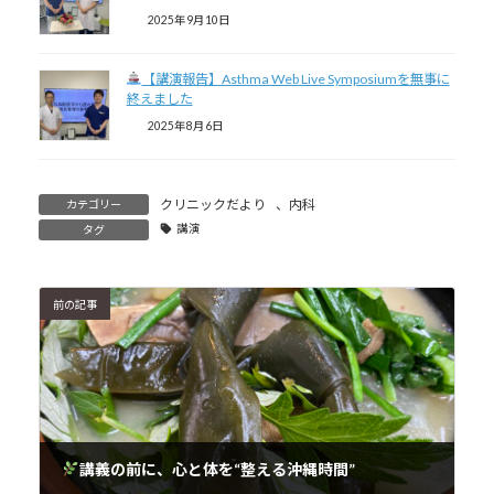
2025年9月10日
【講演報告】Asthma Web Live Symposiumを無事に
終えました
2025年8月6日
クリニックだより
、
内科
カテゴリー
講演
タグ
前の記事
講義の前に、心と体を“整える沖縄時間”