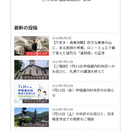
最新の投稿
2026年8月2日
【六本木・森美術館】巨大な骸骨の山
と、ある医師の考察。ロン・ミュエク展
で覚えた猛烈な「違和感」の正体
からだ整えラボ
2026年7月31日
【ご報告】7月31日 呼吸器内科休診への
お詫びと、札幌での講演を終えて
クリニックだより
2026年7月28日
7月31日（金）呼吸器内科休診のお知ら
せ
クリニックだより
2026年7月26日
7月25日（土）の休診のお詫びと、日本
喘息学会での発表のご報告
クリニックだより