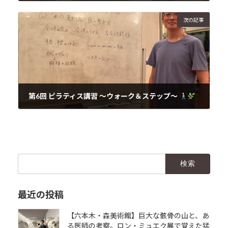
2025年10月9日
次の記事
第6回 ピラティス講習 〜ウォーク＆ステップ〜
2025年10月11日
検
索:
最近の投稿
【六本木・森美術館】巨大な骸骨の山と、あ
る医師の考察。ロン・ミュエク展で覚えた猛