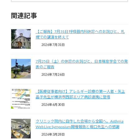
関連記事
【ご報告】7月31日 呼吸器内科休診へのお詫びと、札
幌での講演を終えて
2026年7月31日
7月25日（土）の休診のお詫びと、日本喘息学会での発
表のご報告
2026年7月26日
【医療従事者向け】アレルギー診療の第一人者・矢上
晶子先生が横浜市西部エリア病診連携に登壇
2026年6月30日
クリニック院内に自作した会場から全国へ。Asthma
Web Live Symposium開催報告と堀口先生への感謝
2026年3月28日