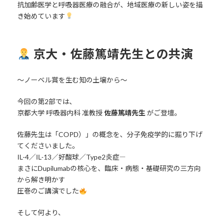
抗加齢医学と呼吸器医療の融合が、地域医療の新しい姿を描
き始めています
京大・佐藤篤靖先生との共演
〜ノーベル賞を生む知の土壌から〜
今回の第2部では、
京都大学 呼吸器内科 准教授
佐藤篤靖先生
がご登壇。
佐藤先生は「COPD）」の概念を、分子免疫学的に掘り下げ
てくださいました。
IL-4／IL-13／好酸球／Type2炎症――
まさにDupilumabの核心を、臨床・病態・基礎研究の三方向
から解き明かす
圧巻のご講演でした
そして何より、