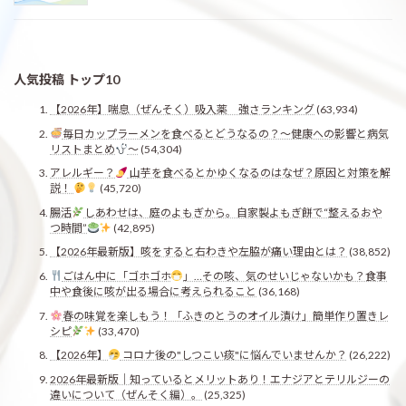
人気投稿 トップ10
【2026年】喘息（ぜんそく）吸入薬 強さランキング
(63,934)
毎日カップラーメンを食べるとどうなるの？〜健康への影響と病気
リストまとめ
〜
(54,304)
アレルギー？
山芋を食べるとかゆくなるのはなぜ？原因と対策を解
説！
(45,720)
腸活
しあわせは、庭のよもぎから。自家製よもぎ餅で“整えるおや
つ時間”
(42,895)
【2026年最新版】咳をすると右わきや左脇が痛い理由とは？
(38,852)
ごはん中に「ゴホゴホ
」…その咳、気のせいじゃないかも？食事
中や食後に咳が出る場合に考えられること
(36,168)
春の味覚を楽しもう！「ふきのとうのオイル漬け」簡単作り置きレ
シピ
(33,470)
【2026年】
コロナ後の"しつこい痰"に悩んでいませんか？
(26,222)
2026年最新版｜知っているとメリットあり！エナジアとテリルジーの
違いについて（ぜんそく編）。
(25,325)