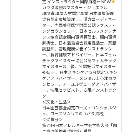
定 インストラクター国際資格← NEW
カラダ取説®マスター・ジェネラル
環境省 環境人材認定事業 日本環境管理
協会認定環境管理士、漢方コーディネー
ター、内面美容医学財団公認ファスティ
ングカウンセラー、日本セルフメンテナ
ンス協会認定腸内環境管理士、腸内環境
解析士、日本温活協会認定温活士、薬膳
調整師、管理健康栄養インストラクタ
ー、食育健康アドバイザー、日本フェム
テックマイスター協会公認フェムテック
マイスター®上級、公認妊活マイスター
®Basic、日本スキンケア協会認定スキン
ケアアドバイザー、メンタル士心理カウ
ンセラー、アーユルヴェーダアドバイザ
ー、快眠セラピスト、安眠インストラク
ター
＜文化・生活＞
日本園芸協会認定ローズ・コンシェルジ
ュ、ローズソムリエ®（バラ資格）
＜受賞歴＞
第74回日本アレルギー学会学術大会「働
き方改革推進奨励賞」受賞