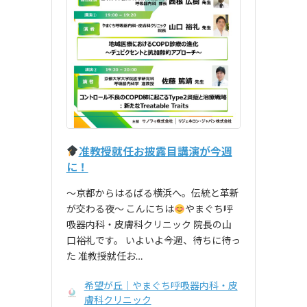
准教授就任お披露目講演が今週
に！
〜京都からはるばる横浜へ。伝統と革新
が交わる夜〜 こんにちは
やまぐち呼
吸器内科・皮膚科クリニック 院長の山
口裕礼です。 いよいよ今週、待ちに待っ
た 准教授就任お…
希望が丘｜やまぐち呼吸器内科・皮
膚科クリニック