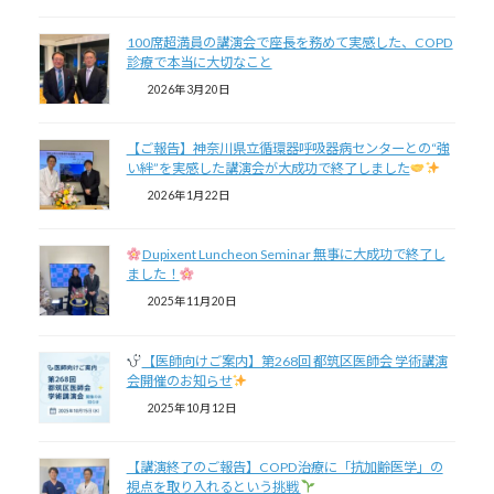
100席超満員の講演会で座長を務めて実感した、COPD
診療で本当に大切なこと
2026年3月20日
【ご報告】神奈川県立循環器呼吸器病センターとの“強
い絆”を実感した講演会が大成功で終了しました
2026年1月22日
Dupixent Luncheon Seminar 無事に大成功で終了し
ました！
2025年11月20日
【医師向けご案内】第268回 都筑区医師会 学術講演
会開催のお知らせ
2025年10月12日
【講演終了のご報告】COPD治療に「抗加齢医学」の
視点を取り入れるという挑戦