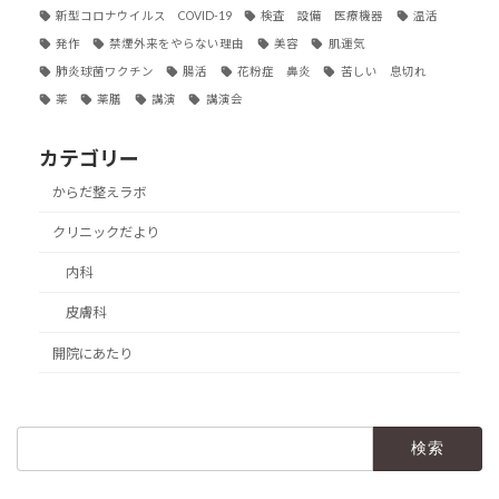
新型コロナウイルス COVID-19
検査 設備 医療機器
温活
発作
禁煙外来をやらない理由
美容
肌運気
肺炎球菌ワクチン
腸活
花粉症 鼻炎
苦しい 息切れ
薬
薬膳
講演
講演会
カテゴリー
からだ整えラボ
クリニックだより
内科
皮膚科
開院にあたり
検
索: