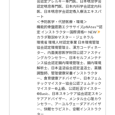
会認定アレルギー専門医、日本喘息学会
認定喘息専門医、日本内科学会認定内科
医、日本喘息学会認定吸入療法エキスパ
ート
＜予防医学・代替医療・環境＞
機能的骨盤底筋エクササイズpfilAtes™認
定 インストラクター国際資格← NEW
カラダ取説®マスター・ジェネラル
環境省 環境人材認定事業 日本環境管理
協会認定環境管理士、漢方コーディネー
ター、内面美容医学財団公認ファスティ
ングカウンセラー、日本セルフメンテナ
ンス協会認定腸内環境管理士、腸内環境
解析士、日本温活協会認定温活士、薬膳
調整師、管理健康栄養インストラクタ
ー、食育健康アドバイザー、日本フェム
テックマイスター協会公認フェムテック
マイスター®上級、公認妊活マイスター
®Basic、日本スキンケア協会認定スキン
ケアアドバイザー、メンタル士心理カウ
ンセラー、アーユルヴェーダアドバイザ
ー、快眠セラピスト、安眠インストラク
ター