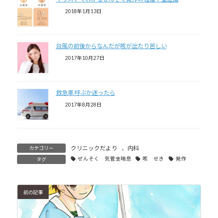
2018年1月13日
台風の前後からなんだが咳が出たり苦しい
2017年10月27日
救急車 呼ぶか迷ったら
2017年8月28日
クリニックだより
、
内科
カテゴリー
ぜんそく 気管支喘息
咳 せき
発作
タグ
前の記事