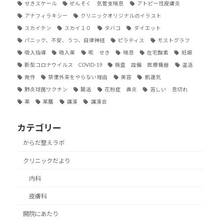
せきスケール
ぜんそく 気管支喘息
アトピー性皮膚炎
アナフィラキシー
クリニックオリジナルのイラスト
スカイテン
スカイ１０
タバコ
ダイエット
パニック、不安、うつ、自律神経
ピラティス
モストグラフ
吸入指導
吸入薬
咳 せき
喘息
在宅酸素
妊娠
新型コロナウイルス COVID-19
検査 設備 医療機器
温活
発作
禁煙外来をやらない理由
美容
肌運気
肺炎球菌ワクチン
腸活
花粉症 鼻炎
苦しい 息切れ
薬
薬膳
講演
講演会
カテゴリー
からだ整えラボ
クリニックだより
内科
皮膚科
開院にあたり