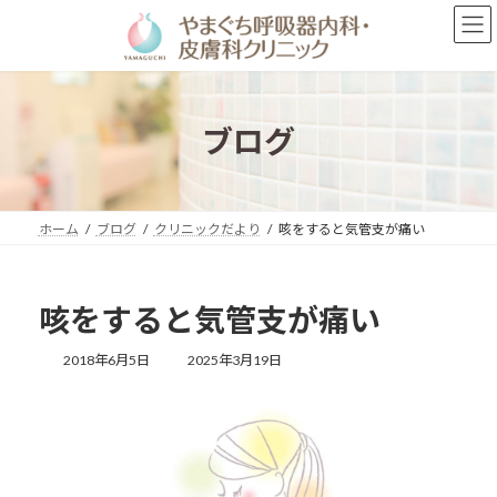
コ
ナ
ン
ビ
テ
ゲ
ン
ー
ツ
シ
へ
ョ
ブログ
ス
ン
キ
に
ッ
移
プ
動
ホーム
ブログ
クリニックだより
咳をすると気管支が痛い
咳をすると気管支が痛い
最
2018年6月5日
2025年3月19日
終
更
新
日
時
: