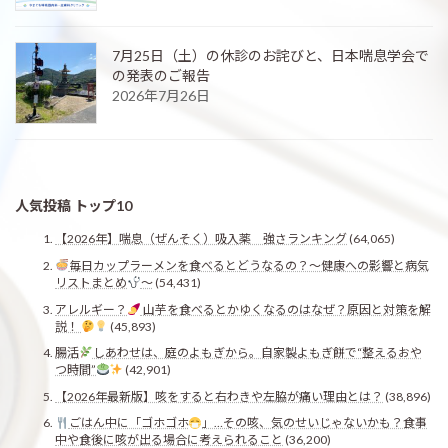
7月25日（土）の休診のお詫びと、日本喘息学会で
の発表のご報告
2026年7月26日
人気投稿 トップ10
【2026年】喘息（ぜんそく）吸入薬 強さランキング
(64,065)
毎日カップラーメンを食べるとどうなるの？〜健康への影響と病気
リストまとめ
〜
(54,431)
アレルギー？
山芋を食べるとかゆくなるのはなぜ？原因と対策を解
説！
(45,893)
腸活
しあわせは、庭のよもぎから。自家製よもぎ餅で“整えるおや
つ時間”
(42,901)
【2026年最新版】咳をすると右わきや左脇が痛い理由とは？
(38,896)
ごはん中に「ゴホゴホ
」…その咳、気のせいじゃないかも？食事
中や食後に咳が出る場合に考えられること
(36,200)