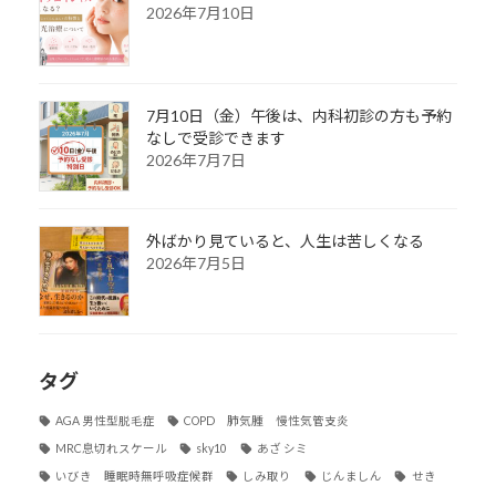
2026年7月10日
7月10日（金）午後は、内科初診の方も予約
なしで受診できます
2026年7月7日
外ばかり見ていると、人生は苦しくなる
2026年7月5日
タグ
AGA 男性型脱毛症
COPD 肺気腫 慢性気管支炎
MRC息切れスケール
sky10
あざ シミ
いびき 睡眠時無呼吸症候群
しみ取り
じんましん
せき