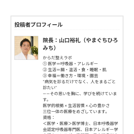
投稿者プロフィール
院長：山口裕礼（やまぐちひろ
みち）
からだ整えラボ
① 医学＝呼吸器・アレルギー
② 生活＝腸・温活・食・睡眠・肌
③ 幸福＝働き方・環境・園芸
“病気を診るだけでなく、人をまるごと
診たい”
——その思いを胸に、学びを続けていま
す。
医学的根拠 × 生活習慣 × 心の豊かさ
三位一体の医療をめざしています。
資格：
＜医学・医療＞医学博士、日本呼吸器学
会認定呼吸器専門医、日本アレルギー学