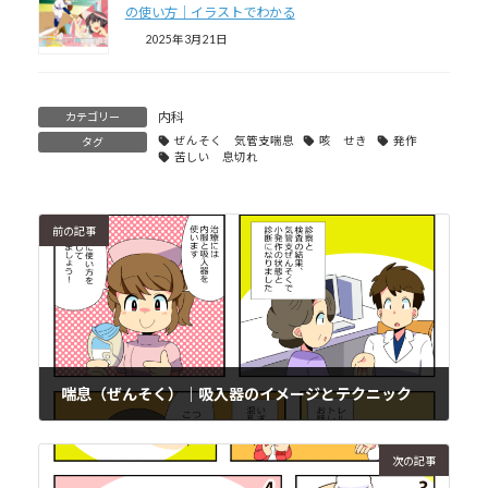
の使い方｜イラストでわかる
2025年3月21日
内科
カテゴリー
ぜんそく 気管支喘息
咳 せき
発作
タグ
苦しい 息切れ
前の記事
喘息（ぜんそく）｜吸入器のイメージとテクニック
2018年10月22日
次の記事