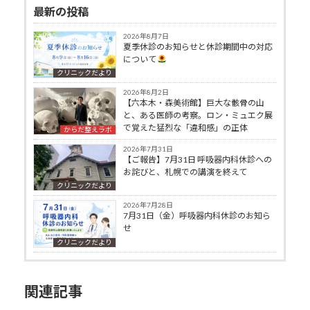
最新の投稿
2026年8月7日
夏季休診のお知らせと休診期間中の対応
について
クリニックだより
2026年8月2日
【六本木・森美術館】巨大な骸骨の山
と、ある医師の考察。ロン・ミュエク展
で覚えた猛烈な「違和感」の正体
からだ整えラボ
2026年7月31日
【ご報告】7月31日 呼吸器内科休診への
お詫びと、札幌での講演を終えて
クリニックだより
2026年7月28日
7月31日（金）呼吸器内科休診のお知ら
せ
クリニックだより
関連記事