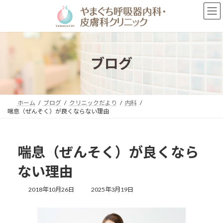
コ
ナ
ン
ビ
テ
ゲ
ン
ー
ツ
シ
へ
ョ
ブログ
ス
ン
キ
に
ッ
移
プ
動
ホーム
ブログ
クリニックだより
内科
喘息（ぜんそく）が良くならない理由
喘息（ぜんそく）が良くなら
ない理由
最
2018年10月26日
2025年3月19日
終
更
新