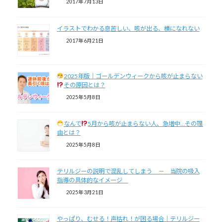
2017年7月13日
イラストでわかる息苦しい、咳が出る、横になれない
2017年6月21日
2025年版｜ゴールデンウィークから咳が止まらない
その原因とは？
2025年5月8日
なんで
5月から咳が止まらない人、急増中…その理
由とは？
2025年5月8日
テリルジーの説明で混乱してしまう － 当院の吸入
指導の具体的なイメージ
2025年3月21日
やっぱり、むせる！声枯れ！が困る場合｜テリルジー