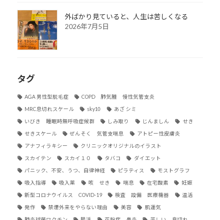
外ばかり見ていると、人生は苦しくなる
2026年7月5日
タグ
AGA 男性型脱毛症
COPD 肺気腫 慢性気管支炎
MRC息切れスケール
sky10
あざ シミ
いびき 睡眠時無呼吸症候群
しみ取り
じんましん
せき
せきスケール
ぜんそく 気管支喘息
アトピー性皮膚炎
アナフィラキシー
クリニックオリジナルのイラスト
スカイテン
スカイ１０
タバコ
ダイエット
パニック、不安、うつ、自律神経
ピラティス
モストグラフ
吸入指導
吸入薬
咳 せき
喘息
在宅酸素
妊娠
新型コロナウイルス COVID-19
検査 設備 医療機器
温活
発作
禁煙外来をやらない理由
美容
肌運気
肺炎球菌ワクチン
腸活
花粉症 鼻炎
苦しい 息切れ