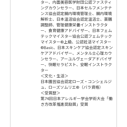
ター、内面美容医学財団公認ファスティ
ングカウンセラー、日本セルフメンテナ
ンス協会認定腸内環境管理士、腸内環境
解析士、日本温活協会認定温活士、薬膳
調整師、管理健康栄養インストラクタ
ー、食育健康アドバイザー、日本フェム
テックマイスター協会公認フェムテック
マイスター®上級、公認妊活マイスター
®Basic、日本スキンケア協会認定スキン
ケアアドバイザー、メンタル士心理カウ
ンセラー、アーユルヴェーダアドバイザ
ー、快眠セラピスト、安眠インストラク
ター
＜文化・生活＞
日本園芸協会認定ローズ・コンシェルジ
ュ、ローズソムリエ®（バラ資格）
＜受賞歴＞
第74回日本アレルギー学会学術大会「働
き方改革推進奨励賞」受賞