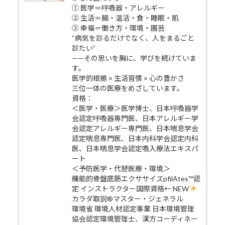
① 医学＝呼吸器・アレルギー
② 生活＝腸・温活・食・睡眠・肌
③ 幸福＝働き方・環境・園芸
“病気を診るだけでなく、人をまるごと
診たい”
——その思いを胸に、学びを続けていま
す。
医学的根拠 × 生活習慣 × 心の豊かさ
三位一体の医療をめざしています。
資格：
＜医学・医療＞医学博士、日本呼吸器学
会認定呼吸器専門医、日本アレルギー学
会認定アレルギー専門医、日本喘息学会
認定喘息専門医、日本内科学会認定内科
医、日本喘息学会認定吸入療法エキスパ
ート
＜予防医学・代替医療・環境＞
機能的骨盤底筋エクササイズpfilAtes™認
定 インストラクター国際資格← NEW
カラダ取説®マスター・ジェネラル
環境省 環境人材認定事業 日本環境管理
協会認定環境管理士、漢方コーディネー