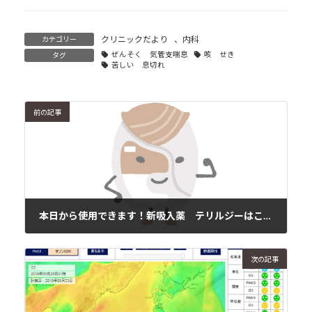
クリニックだより
、
内科
カテゴリー
ぜんそく 気管支喘息
咳 せき
タグ
苦しい 息切れ
前の記事
本日から使用できます！新吸入薬 テリルジーはこちら。
2019年5月22日
次の記事