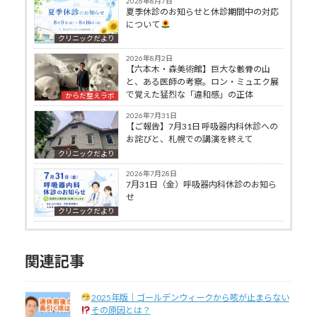
2026年8月7日
夏季休診のお知らせと休診期間中の対応
について
クリニックだより
2026年8月2日
【六本木・森美術館】巨大な骸骨の山
と、ある医師の考察。ロン・ミュエク展
で覚えた猛烈な「違和感」の正体
からだ整えラボ
2026年7月31日
【ご報告】7月31日 呼吸器内科休診への
お詫びと、札幌での講演を終えて
クリニックだより
2026年7月28日
7月31日（金）呼吸器内科休診のお知ら
せ
クリニックだより
関連記事
2025年版｜ゴールデンウィークから咳が止まらない
その原因とは？