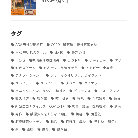
2026年7月5日
タグ
AGA 男性型脱毛症
COPD 肺気腫 慢性気管支炎
MRC息切れスケール
sky10
あざ シミ
いびき 睡眠時無呼吸症候群
しみ取り
じんましん
せき
せきスケール
ぜんそく 気管支喘息
アトピー性皮膚炎
アナフィラキシー
クリニックオリジナルのイラスト
スカイテン
スカイ１０
タバコ
ダイエット
パニック、不安、うつ、自律神経
ピラティス
モストグラフ
吸入指導
吸入薬
咳 せき
喘息
在宅酸素
妊娠
新型コロナウイルス COVID-19
検査 設備 医療機器
温活
発作
禁煙外来をやらない理由
美容
肌運気
肺炎球菌ワクチン
腸活
花粉症 鼻炎
苦しい 息切れ
薬
薬膳
講演
講演会