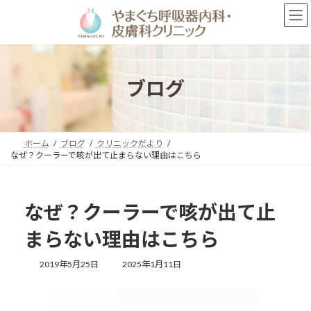
コ
ナ
ン
ビ
テ
ゲ
ン
ー
ツ
シ
へ
ョ
ブログ
ス
ン
キ
に
ッ
移
プ
動
ホーム
ブログ
クリニックだより
なぜ？クーラーで咳が出て止まらない理由はこちら
なぜ？クーラーで咳が出て止
まらない理由はこちら
最
2019年5月25日
2025年1月11日
終
更
新