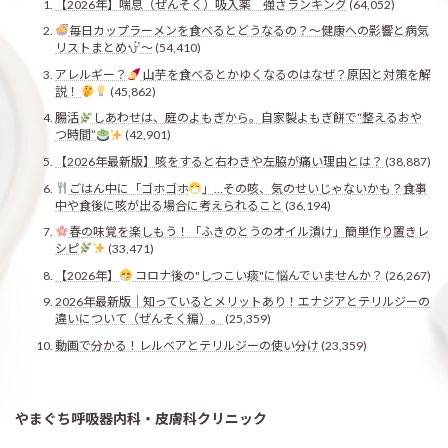
【2026年】喘息（ぜんそく）吸入薬 強さランキング
(64,052)
毎日カップラーメンを食べるとどうなるの？〜健康への影響と病気
リストまとめ
〜
(54,410)
アレルギー？
山芋を食べるとかゆくなるのはなぜ？原因と対策を解
説！
(45,862)
腸活
しあわせは、庭のよもぎから。自家製よもぎ餅で“整えるおや
つ時間”
(42,901)
【2026年最新版】咳をすると右わきや左脇が痛い理由とは？
(38,887)
ごはん中に「ゴホゴホ
」…その咳、気のせいじゃないかも？食事
中や食後に咳が出る場合に考えられること
(36,194)
春の味覚を楽しもう！「ふきのとうのオイル漬け」簡単作り置きレ
シピ
(33,471)
【2026年】
コロナ後の"しつこい痰"に悩んでいませんか？
(26,267)
2026年最新版｜知っているとメリットあり！エナジアとテリルジーの
違いについて（ぜんそく編）。
(25,359)
動画で分かる！レルベアとテリルジーの使い分け
(23,359)
やまぐち呼吸器内科・皮膚科クリニック