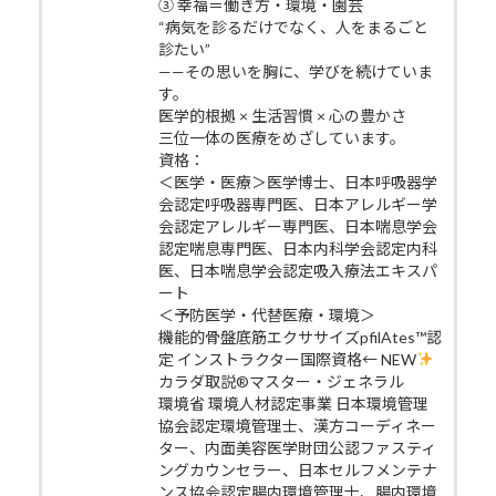
③ 幸福＝働き方・環境・園芸
“病気を診るだけでなく、人をまるごと
診たい”
——その思いを胸に、学びを続けていま
す。
医学的根拠 × 生活習慣 × 心の豊かさ
三位一体の医療をめざしています。
資格：
＜医学・医療＞医学博士、日本呼吸器学
会認定呼吸器専門医、日本アレルギー学
会認定アレルギー専門医、日本喘息学会
認定喘息専門医、日本内科学会認定内科
医、日本喘息学会認定吸入療法エキスパ
ート
＜予防医学・代替医療・環境＞
機能的骨盤底筋エクササイズpfilAtes™認
定 インストラクター国際資格← NEW
カラダ取説®マスター・ジェネラル
環境省 環境人材認定事業 日本環境管理
協会認定環境管理士、漢方コーディネー
ター、内面美容医学財団公認ファスティ
ングカウンセラー、日本セルフメンテナ
ンス協会認定腸内環境管理士、腸内環境