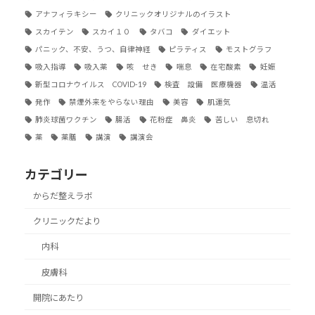
アナフィラキシー
クリニックオリジナルのイラスト
スカイテン
スカイ１０
タバコ
ダイエット
パニック、不安、うつ、自律神経
ピラティス
モストグラフ
吸入指導
吸入薬
咳 せき
喘息
在宅酸素
妊娠
新型コロナウイルス COVID-19
検査 設備 医療機器
温活
発作
禁煙外来をやらない理由
美容
肌運気
肺炎球菌ワクチン
腸活
花粉症 鼻炎
苦しい 息切れ
薬
薬膳
講演
講演会
カテゴリー
からだ整えラボ
クリニックだより
内科
皮膚科
開院にあたり