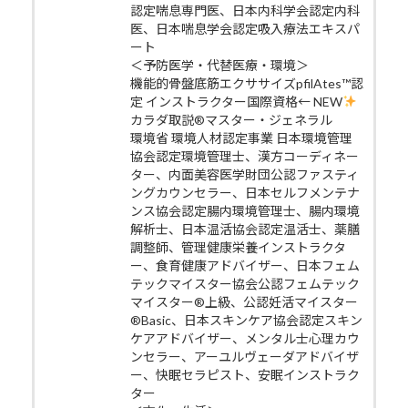
認定喘息専門医、日本内科学会認定内科
医、日本喘息学会認定吸入療法エキスパ
ート
＜予防医学・代替医療・環境＞
機能的骨盤底筋エクササイズpfilAtes™認
定 インストラクター国際資格← NEW
カラダ取説®マスター・ジェネラル
環境省 環境人材認定事業 日本環境管理
協会認定環境管理士、漢方コーディネー
ター、内面美容医学財団公認ファスティ
ングカウンセラー、日本セルフメンテナ
ンス協会認定腸内環境管理士、腸内環境
解析士、日本温活協会認定温活士、薬膳
調整師、管理健康栄養インストラクタ
ー、食育健康アドバイザー、日本フェム
テックマイスター協会公認フェムテック
マイスター®上級、公認妊活マイスター
®Basic、日本スキンケア協会認定スキン
ケアアドバイザー、メンタル士心理カウ
ンセラー、アーユルヴェーダアドバイザ
ー、快眠セラピスト、安眠インストラク
ター