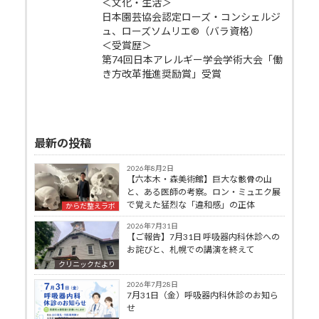
＜文化・生活＞
日本園芸協会認定ローズ・コンシェルジ
ュ、ローズソムリエ®（バラ資格）
＜受賞歴＞
第74回日本アレルギー学会学術大会「働
き方改革推進奨励賞」受賞
最新の投稿
2026年8月2日
【六本木・森美術館】巨大な骸骨の山
と、ある医師の考察。ロン・ミュエク展
で覚えた猛烈な「違和感」の正体
からだ整えラボ
2026年7月31日
【ご報告】7月31日 呼吸器内科休診への
お詫びと、札幌での講演を終えて
クリニックだより
2026年7月28日
7月31日（金）呼吸器内科休診のお知ら
せ