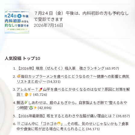
７月2４日（金）午後は、内科初診の方も予約なし
で受診できます
2026年7月16日
人気投稿 トップ10
【2026年】喘息（ぜんそく）吸入薬 強さランキング
(63,957)
毎日カップラーメンを食べるとどうなるの？〜健康への影響と病気
リストまとめ
〜
(54,331)
アレルギー？
山芋を食べるとかゆくなるのはなぜ？原因と対策を解
説！
(45,726)
腸活
しあわせは、庭のよもぎから。自家製よもぎ餅で“整えるおや
つ時間”
(42,896)
【2026年最新版】咳をすると右わきや左脇が痛い理由とは？
(38,857)
ごはん中に「ゴホゴホ
」…その咳、気のせいじゃないかも？食事
中や食後に咳が出る場合に考えられること
(36,171)