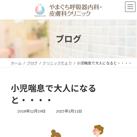
コ
ナ
ン
ビ
テ
ゲ
ン
ー
ツ
シ
へ
ョ
ブログ
ス
ン
キ
に
ッ
移
プ
動
ホーム
ブログ
クリニックだより
小児喘息で大人になると・・・・
小児喘息で大人になる
と・・・・
最
2018年12月19日
2025年1月11日
終
更
新
日