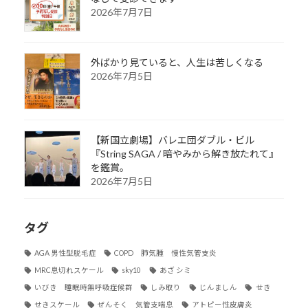
2026年7月7日
外ばかり見ていると、人生は苦しくなる
2026年7月5日
【新国立劇場】バレエ団ダブル・ビル
『String SAGA / 暗やみから解き放たれて』
を鑑賞。
2026年7月5日
タグ
AGA 男性型脱毛症
COPD 肺気腫 慢性気管支炎
MRC息切れスケール
sky10
あざ シミ
いびき 睡眠時無呼吸症候群
しみ取り
じんましん
せき
せきスケール
ぜんそく 気管支喘息
アトピー性皮膚炎