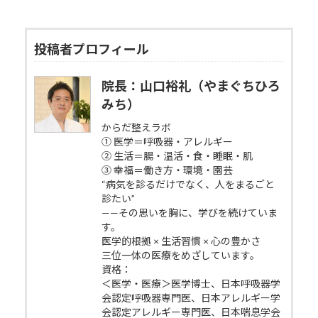
投稿者プロフィール
院長：山口裕礼（やまぐちひろ
みち）
からだ整えラボ
① 医学＝呼吸器・アレルギー
② 生活＝腸・温活・食・睡眠・肌
③ 幸福＝働き方・環境・園芸
“病気を診るだけでなく、人をまるごと
診たい”
——その思いを胸に、学びを続けていま
す。
医学的根拠 × 生活習慣 × 心の豊かさ
三位一体の医療をめざしています。
資格：
＜医学・医療＞医学博士、日本呼吸器学
会認定呼吸器専門医、日本アレルギー学
会認定アレルギー専門医、日本喘息学会