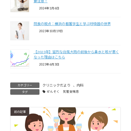
要注意！
2024年1月6日
院長の視点：横浜の看護学生と学ぶ呼吸器の世界
2023年10月19日
【2023年】猛烈な台風大雨の前後から鼻水と咳が悪く
なった理由はこちら
2023年6月3日
クリニックだより
、
内科
カテゴリー
ぜんそく 気管支喘息
タグ
前の記事