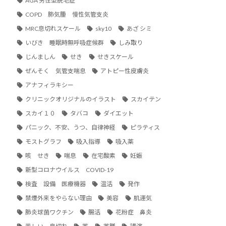
AGA 男性型脱毛症
COPD 肺気腫 慢性気管支炎
MRC息切れスケール
sky10
あざ シミ
いびき 睡眠時無呼吸症候群
しみ取り
じんましん
せき
せきスケール
ぜんそく 気管支喘息
アトピー性皮膚炎
アナフィラキシー
クリニックオリジナルのイラスト
スカイテン
スカイ１０
タバコ
ダイエット
パニック、不安、うつ、自律神経
ピラティス
モストグラフ
吸入指導
吸入薬
咳 せき
喘息
在宅酸素
妊娠
新型コロナウイルス COVID-19
検査 設備 医療機器
温活
発作
禁煙外来をやらない理由
美容
肌運気
肺炎球菌ワクチン
腸活
花粉症 鼻炎