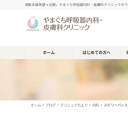
コ
ナ
相鉄本線希望ヶ丘駅。やまぐち呼吸器内科・皮膚科クリニックのウ
ン
ビ
テ
ゲ
ン
ー
ツ
シ
へ
ョ
ス
ン
キ
に
ホーム
はじめての方へ
ッ
移
プ
動
ホーム
ブログ
クリニックだより
内科
スピリーバレス