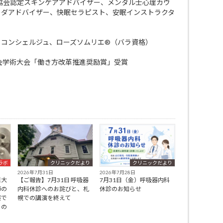
ケア協会認定スキンケアアドバイザー、メンタル士心理カウ
ーダアドバイザー、快眠セラピスト、安眠インストラクタ
・コンシェルジュ、ローズソムリエ®（バラ資格）
会学術大会「働き方改革推進奨励賞」受賞
ラボ
クリニックだより
クリニックだより
2026年7月31日
2026年7月28日
巨大
【ご報告】7月31日 呼吸器
7月31日（金）呼吸器内科
師の
内科休診へのお詫びと、札
休診のお知らせ
展で
幌での講演を終えて
」の