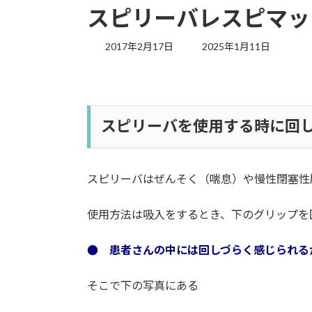
スピリーバレスピマッ
最
2017年2月17日
2025年1月11日
終
更
新
日
時
スピリーバを使用する時に回
:
スピリーバはぜんそく（喘息）や慢性閉塞性肺
使用方法は吸入をするとき、下のグリップを
● 患者さんの中には回しづらく感じられる
そこで下の写真にある