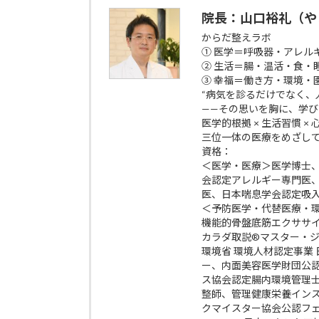
院長：山口裕礼（や
からだ整えラボ
① 医学＝呼吸器・アレル
② 生活＝腸・温活・食・
③ 幸福＝働き方・環境・
“病気を診るだけでなく、
——その思いを胸に、学
医学的根拠 × 生活習慣 ×
三位一体の医療をめざし
資格：
＜医学・医療＞医学博士
会認定アレルギー専門医
医、日本喘息学会認定吸
＜予防医学・代替医療・
機能的骨盤底筋エクササイズp
カラダ取説®マスター・
環境省 環境人材認定事業
ー、内面美容医学財団公
ス協会認定腸内環境管理
整師、管理健康栄養イン
クマイスター協会公認フ