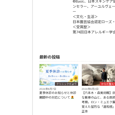
®Basic、日本スキン
ンセラー、アーユルヴェ
ー
＜文化・生活＞
日本園芸協会認定ローズ
＜受賞歴＞
第74回日本アレルギー学
最新の投稿
クリニックだより
からだ整え
2026年8月7日
2026年8月2日
夏季休診のお知らせと休診
【六本木・森美術館】
期間中の対応について
な骸骨の山と、ある医
考察。ロン・ミュエク
覚えた猛烈な「違和感
正体