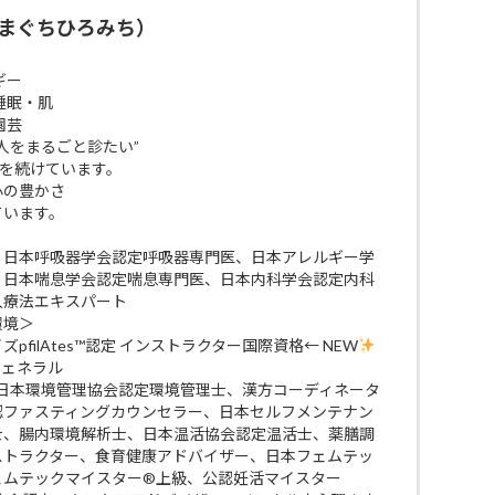
まぐちひろみち）
ギー
睡眠・肌
園芸
人をまるごと診たい”
びを続けています。
 心の豊かさ
ています。
、日本呼吸器学会認定呼吸器専門医、日本アレルギー学
、日本喘息学会認定喘息専門医、日本内科学会認定内科
入療法エキスパート
環境＞
filAtes™認定 インストラクター国際資格← NEW
ジェネラル
 日本環境管理協会認定環境管理士、漢方コーディネータ
認ファスティングカウンセラー、日本セルフメンテナン
士、腸内環境解析士、日本温活協会認定温活士、薬膳調
ストラクター、食育健康アドバイザー、日本フェムテッ
ェムテックマイスター®上級、公認妊活マイスター