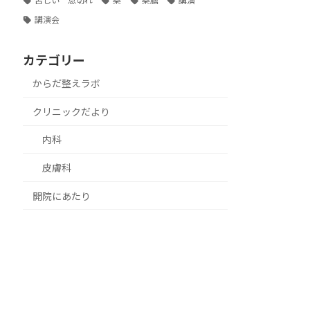
苦しい 息切れ
薬
薬膳
講演
講演会
カテゴリー
からだ整えラボ
クリニックだより
内科
皮膚科
開院にあたり