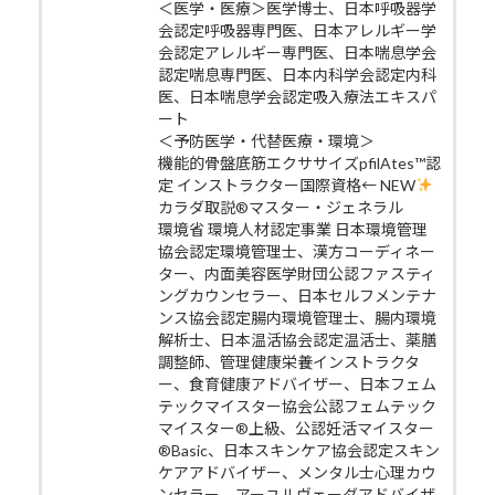
＜医学・医療＞医学博士、日本呼吸器学
会認定呼吸器専門医、日本アレルギー学
会認定アレルギー専門医、日本喘息学会
認定喘息専門医、日本内科学会認定内科
医、日本喘息学会認定吸入療法エキスパ
ート
＜予防医学・代替医療・環境＞
機能的骨盤底筋エクササイズpfilAtes™認
定 インストラクター国際資格← NEW
カラダ取説®マスター・ジェネラル
環境省 環境人材認定事業 日本環境管理
協会認定環境管理士、漢方コーディネー
ター、内面美容医学財団公認ファスティ
ングカウンセラー、日本セルフメンテナ
ンス協会認定腸内環境管理士、腸内環境
解析士、日本温活協会認定温活士、薬膳
調整師、管理健康栄養インストラクタ
ー、食育健康アドバイザー、日本フェム
テックマイスター協会公認フェムテック
マイスター®上級、公認妊活マイスター
®Basic、日本スキンケア協会認定スキン
ケアアドバイザー、メンタル士心理カウ
ンセラー、アーユルヴェーダアドバイザ