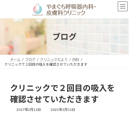
コ
ナ
ン
ビ
テ
ゲ
ン
ー
ツ
シ
へ
ョ
ブログ
ス
ン
キ
に
ッ
移
プ
動
ホーム
ブログ
クリニックだより
内科
クリニックで２回目の吸入を確認させていただきます
クリニックで２回目の吸入を
確認させていただきます
最
2017年2月11日
2025年1月11日
終
更
新