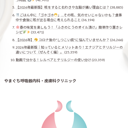
【2026年最新版】咳をすると右わきや左脇が痛い理由とは？
(38,885)
ごはん中に「ゴホゴホ
」…その咳、気のせいじゃないかも？食事
中や食後に咳が出る場合に考えられること
(36,194)
春の味覚を楽しもう！「ふきのとうのオイル漬け」簡単作り置きレ
シピ
(33,471)
【2026年】
コロナ後の"しつこい痰"に悩んでいませんか？
(26,266)
2026年最新版｜知っているとメリットあり！エナジアとテリルジーの
違いについて（ぜんそく編）。
(25,359)
動画で分かる！レルベアとテリルジーの使い分け
(23,359)
やまぐち呼吸器内科・皮膚科クリニック