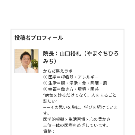
投稿者プロフィール
院長：山口裕礼（やまぐちひろ
みち）
からだ整えラボ
① 医学＝呼吸器・アレルギー
② 生活＝腸・温活・食・睡眠・肌
③ 幸福＝働き方・環境・園芸
“病気を診るだけでなく、人をまるごと
診たい”
——その思いを胸に、学びを続けていま
す。
医学的根拠 × 生活習慣 × 心の豊かさ
三位一体の医療をめざしています。
資格：