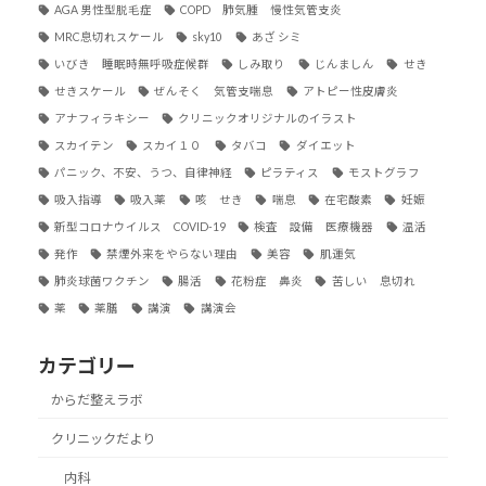
AGA 男性型脱毛症
COPD 肺気腫 慢性気管支炎
MRC息切れスケール
sky10
あざ シミ
いびき 睡眠時無呼吸症候群
しみ取り
じんましん
せき
せきスケール
ぜんそく 気管支喘息
アトピー性皮膚炎
アナフィラキシー
クリニックオリジナルのイラスト
スカイテン
スカイ１０
タバコ
ダイエット
パニック、不安、うつ、自律神経
ピラティス
モストグラフ
吸入指導
吸入薬
咳 せき
喘息
在宅酸素
妊娠
新型コロナウイルス COVID-19
検査 設備 医療機器
温活
発作
禁煙外来をやらない理由
美容
肌運気
肺炎球菌ワクチン
腸活
花粉症 鼻炎
苦しい 息切れ
薬
薬膳
講演
講演会
カテゴリー
からだ整えラボ
クリニックだより
内科