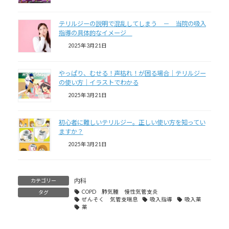
テリルジーの説明で混乱してしまう － 当院の吸入
指導の具体的なイメージ
2025年3月21日
やっぱり、むせる！声枯れ！が困る場合｜テリルジー
の使い方｜イラストでわかる
2025年3月21日
初心者に難しいテリルジー。正しい使い方を知ってい
ますか？
2025年3月21日
内科
カテゴリー
COPD 肺気腫 慢性気管支炎
タグ
ぜんそく 気管支喘息
吸入指導
吸入薬
薬