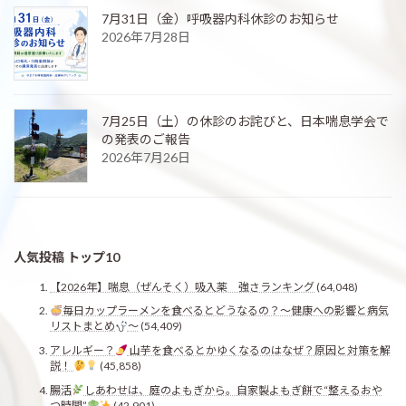
7月31日（金）呼吸器内科休診のお知らせ
2026年7月28日
7月25日（土）の休診のお詫びと、日本喘息学会で
の発表のご報告
2026年7月26日
人気投稿 トップ10
【2026年】喘息（ぜんそく）吸入薬 強さランキング
(64,048)
毎日カップラーメンを食べるとどうなるの？〜健康への影響と病気
リストまとめ
〜
(54,409)
アレルギー？
山芋を食べるとかゆくなるのはなぜ？原因と対策を解
説！
(45,858)
腸活
しあわせは、庭のよもぎから。自家製よもぎ餅で“整えるおや
つ時間”
(42,901)