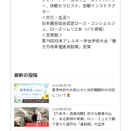
ー、快眠セラピスト、安眠インストラク
ター
＜文化・生活＞
日本園芸協会認定ローズ・コンシェルジ
ュ、ローズソムリエ®（バラ資格）
＜受賞歴＞
第74回日本アレルギー学会学術大会「働
き方改革推進奨励賞」受賞
最新の投稿
2026年8月7日
夏季休診のお知らせと休診期間中の対応
について
クリニックだより
2026年8月2日
【六本木・森美術館】巨大な骸骨の山
と、ある医師の考察。ロン・ミュエク展
で覚えた猛烈な「違和感」の正体
からだ整えラボ