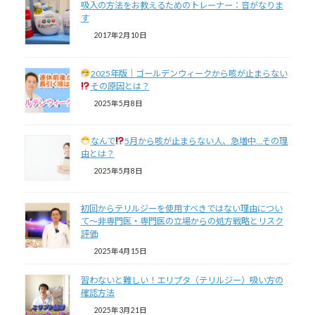
吸入の方法をお教えるためのトレーナー：音がなりま
す
2017年2月10日
2025年版｜ゴールデンウィークから咳が止まらない
その原因とは？
2025年5月8日
なんで
5月から咳が止まらない人、急増中…その理
由とは？
2025年5月8日
初回からテリルジーを使用すべきではない理由につい
て～非専門医・専門医の立場からの処方戦略とリスク
評価
2025年4月15日
習わないと難しい！エリプタ（テリルジー）吸い方の
確認方法
2025年3月21日