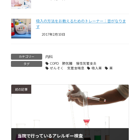
吸入の方法をお教えるためのトレーナー：音がなりま
す
2017年2月10日
内科
カテゴリー
COPD 肺気腫 慢性気管支炎
タグ
ぜんそく 気管支喘息
吸入薬
薬
前の記事
当院で行っているアレルギー検査