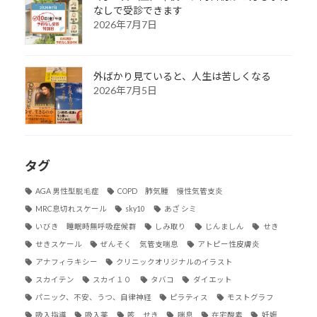
なしで受診できます
2026年7月7日
外ばかり見ていると、人生は苦しくなる
2026年7月5日
タグ
AGA 男性型脱毛症
COPD 肺気腫 慢性気管支炎
MRC息切れスケール
sky10
あざ シミ
いびき 睡眠時無呼吸症候群
しみ取り
じんましん
せき
せきスケール
ぜんそく 気管支喘息
アトピー性皮膚炎
アナフィラキシー
クリニックオリジナルのイラスト
スカイテン
スカイ１０
タバコ
ダイエット
パニック、不安、うつ、自律神経
ピラティス
モストグラフ
吸入指導
吸入薬
咳 せき
喘息
在宅酸素
妊娠