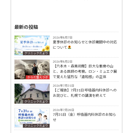
最新の投稿
2026年8月7日
夏季休診のお知らせと休診期間中の対応
について
クリニックだより
2026年8月2日
【六本木・森美術館】巨大な骸骨の山
と、ある医師の考察。ロン・ミュエク展
で覚えた猛烈な「違和感」の正体
からだ整えラボ
2026年7月31日
【ご報告】7月31日 呼吸器内科休診への
お詫びと、札幌での講演を終えて
クリニックだより
2026年7月28日
7月31日（金）呼吸器内科休診のお知ら
せ
クリニックだより