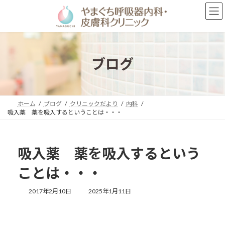
コ
ナ
ン
ビ
テ
ゲ
ン
ー
ツ
シ
へ
ョ
ブログ
ス
ン
キ
に
ッ
移
プ
動
ホーム
ブログ
クリニックだより
内科
吸入薬 薬を吸入するということは・・・
吸入薬 薬を吸入するという
ことは・・・
最
2017年2月10日
2025年1月11日
終
更
新