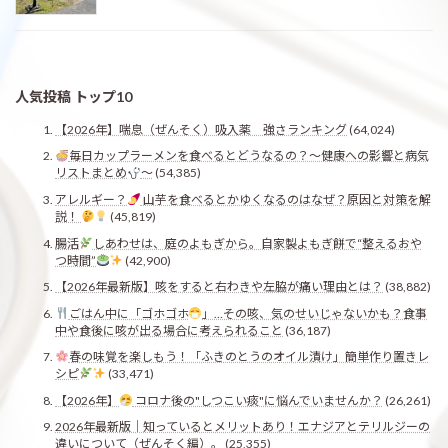
人気投稿 トップ10
【2026年】喘息（ぜんそく）吸入薬 強さランキング
(64,024)
毎日カップラーメンを食べるとどうなるの？〜健康への影響と病気
リストまとめ
〜
(54,385)
アレルギー？
山芋を食べるとかゆくなるのはなぜ？原因と対策を解
説！
(45,819)
腸活
しあわせは、庭のよもぎから。自家製よもぎ餅で“整えるおや
つ時間”
(42,900)
【2026年最新版】咳をすると右わきや左脇が痛い理由とは？
(38,882)
ごはん中に「ゴホゴホ
」…その咳、気のせいじゃないかも？食事
中や食後に咳が出る場合に考えられること
(36,187)
春の味覚を楽しもう！「ふきのとうのオイル漬け」簡単作り置きレ
シピ
(33,471)
【2026年】
コロナ後の"しつこい痰"に悩んでいませんか？
(26,261)
2026年最新版｜知っているとメリットあり！エナジアとテリルジーの
違いについて（ぜんそく編）。
(25,355)