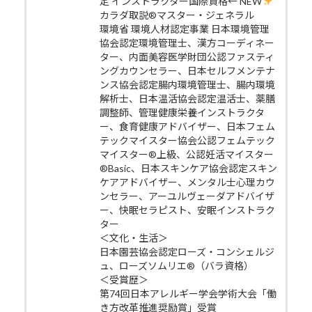
定 インストラクター国際資格← NEW
カラダ取説®マスター・ジェネラル
環境省 環境人材認定事業 日本環境管理
協会認定環境管理士、漢方コーディネー
ター、内面美容医学財団公認ファスティ
ングカウンセラー、日本セルフメンテナ
ンス協会認定腸内環境管理士、腸内環境
解析士、日本温活協会認定温活士、薬膳
調整師、管理健康栄養インストラクタ
ー、食育健康アドバイザー、日本フェム
テックマイスター協会公認フェムテック
マイスター®上級、公認妊活マイスター
®Basic、日本スキンケア協会認定スキン
ケアアドバイザー、メンタル士心理カウ
ンセラー、アーユルヴェーダアドバイザ
ー、快眠セラピスト、安眠インストラク
ター
＜文化・生活＞
日本園芸協会認定ローズ・コンシェルジ
ュ、ローズソムリエ®（バラ資格）
＜受賞歴＞
第74回日本アレルギー学会学術大会「働
き方改革推進奨励賞」受賞