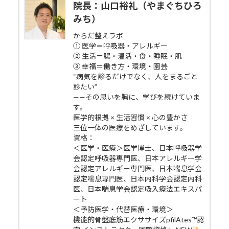
院長：山口裕礼（やまぐちひろ
みち）
からだ整えラボ
① 医学＝呼吸器・アレルギー
② 生活＝腸・温活・食・睡眠・肌
③ 幸福＝働き方・環境・園芸
“病気を診るだけでなく、人をまるごと
診たい”
——その思いを胸に、学びを続けていま
す。
医学的根拠 × 生活習慣 × 心の豊かさ
三位一体の医療をめざしています。
資格：
＜医学・医療＞医学博士、日本呼吸器学
会認定呼吸器専門医、日本アレルギー学
会認定アレルギー専門医、日本喘息学会
認定喘息専門医、日本内科学会認定内科
医、日本喘息学会認定吸入療法エキスパ
ート
＜予防医学・代替医療・環境＞
機能的骨盤底筋エクササイズpfilAtes™認