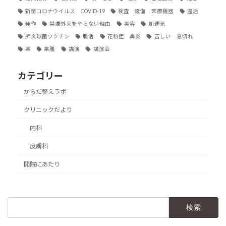
新型コロナウイルス COVID-19
検査 設備 医療機器
温活
発作
禁煙外来をやらない理由
美容
肌運気
肺炎球菌ワクチン
腸活
花粉症 鼻炎
苦しい 息切れ
薬
薬膳
講演
講演会
カテゴリー
からだ整えラボ
クリニックだより
内科
皮膚科
開院にあたり
検
索: