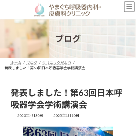
コ
ナ
ン
ビ
テ
ゲ
ン
ー
ツ
シ
へ
ョ
ブログ
ス
ン
キ
に
ッ
移
プ
動
ホーム
ブログ
クリニックだより
発表しました！第63回日本呼吸器学会学術講演会
発表しました！第63回日本呼
吸器学会学術講演会
最
2023年4月30日
2025年1月10日
終
更
新