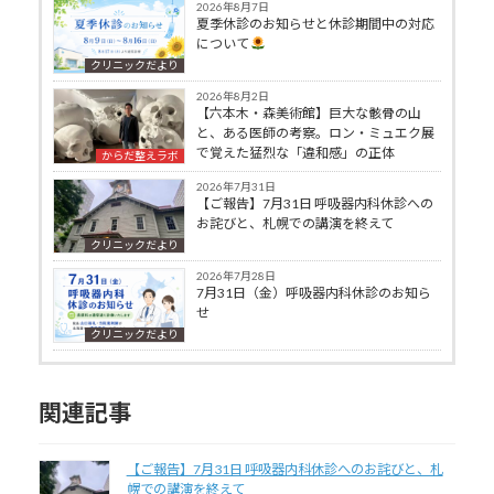
2026年8月7日
夏季休診のお知らせと休診期間中の対応
について
クリニックだより
2026年8月2日
【六本木・森美術館】巨大な骸骨の山
と、ある医師の考察。ロン・ミュエク展
で覚えた猛烈な「違和感」の正体
からだ整えラボ
2026年7月31日
【ご報告】7月31日 呼吸器内科休診への
お詫びと、札幌での講演を終えて
クリニックだより
2026年7月28日
7月31日（金）呼吸器内科休診のお知ら
せ
クリニックだより
関連記事
【ご報告】7月31日 呼吸器内科休診へのお詫びと、札
幌での講演を終えて