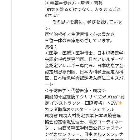
③ 幸福＝働き方・環境・園芸
“病気を診るだけでなく、人をまるごと
診たい”
——その思いを胸に、学びを続けていま
す。
医学的根拠 × 生活習慣 × 心の豊かさ
三位一体の医療をめざしています。
資格：
＜医学・医療＞医学博士、日本呼吸器学
会認定呼吸器専門医、日本アレルギー学
会認定アレルギー専門医、日本喘息学会
認定喘息専門医、日本内科学会認定内科
医、日本喘息学会認定吸入療法エキスパ
ート
＜予防医学・代替医療・環境＞
機能的骨盤底筋エクササイズpfilAtes™認
定 インストラクター国際資格← NEW
カラダ取説®マスター・ジェネラル
環境省 環境人材認定事業 日本環境管理
協会認定環境管理士、漢方コーディネー
ター、内面美容医学財団公認ファスティ
ングカウンセラー、日本セルフメンテナ