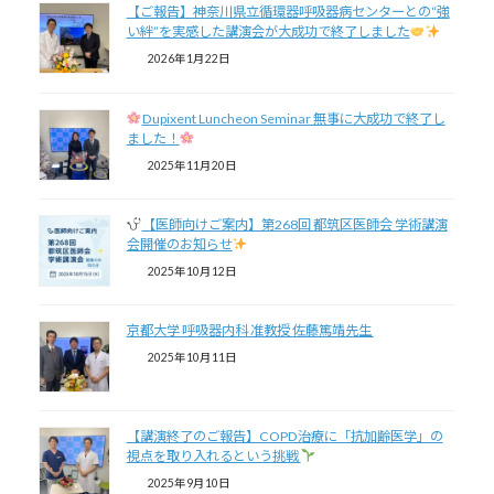
【ご報告】神奈川県立循環器呼吸器病センターとの“強
い絆”を実感した講演会が大成功で終了しました
2026年1月22日
Dupixent Luncheon Seminar 無事に大成功で終了し
ました！
2025年11月20日
【医師向けご案内】第268回 都筑区医師会 学術講演
会開催のお知らせ
2025年10月12日
京都大学 呼吸器内科 准教授 佐藤篤靖先生
2025年10月11日
【講演終了のご報告】COPD治療に「抗加齢医学」の
視点を取り入れるという挑戦
2025年9月10日