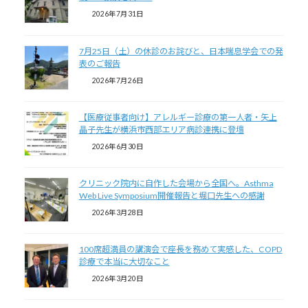
2026年7月31日
7月25日（土）の休診のお詫びと、日本喘息学会での発
表のご報告
2026年7月26日
【医療従事者向け】アレルギー診療の第一人者・矢上
晶子先生が横浜市西部エリア病診連携に登壇
2026年6月30日
クリニック院内に自作した会場から全国へ。Asthma
Web Live Symposium開催報告と堀口先生への感謝
2026年3月28日
100席超満員の講演会で座長を務めて実感した、COPD
診療で本当に大切なこと
2026年3月20日