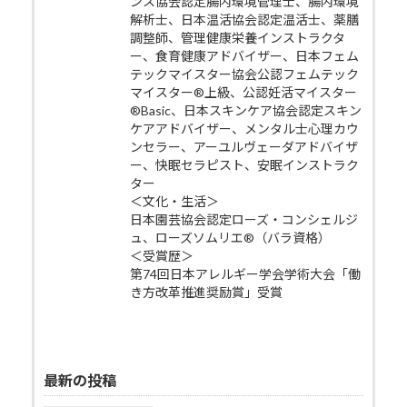
ンス協会認定腸内環境管理士、腸内環境
解析士、日本温活協会認定温活士、薬膳
調整師、管理健康栄養インストラクタ
ー、食育健康アドバイザー、日本フェム
テックマイスター協会公認フェムテック
マイスター®上級、公認妊活マイスター
®Basic、日本スキンケア協会認定スキン
ケアアドバイザー、メンタル士心理カウ
ンセラー、アーユルヴェーダアドバイザ
ー、快眠セラピスト、安眠インストラク
ター
＜文化・生活＞
日本園芸協会認定ローズ・コンシェルジ
ュ、ローズソムリエ®（バラ資格）
＜受賞歴＞
第74回日本アレルギー学会学術大会「働
き方改革推進奨励賞」受賞
最新の投稿