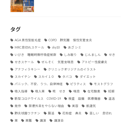
タグ
AGA 男性型脱毛症
COPD 肺気腫 慢性気管支炎
MRC息切れスケール
sky10
あざ シミ
いびき 睡眠時無呼吸症候群
しみ取り
じんましん
せき
せきスケール
ぜんそく 気管支喘息
アトピー性皮膚炎
アナフィラキシー
クリニックオリジナルのイラスト
スカイテン
スカイ１０
タバコ
ダイエット
パニック、不安、うつ、自律神経
ピラティス
モストグラフ
吸入指導
吸入薬
咳 せき
喘息
在宅酸素
妊娠
新型コロナウイルス COVID-19
検査 設備 医療機器
温活
発作
禁煙外来をやらない理由
美容
肌運気
肺炎球菌ワクチン
腸活
花粉症 鼻炎
苦しい 息切れ
薬
薬膳
講演
講演会