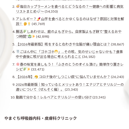
毎日カップラーメンを食べるとどうなるの？〜健康への影響と病気
リストまとめ
〜
(54,350)
アレルギー？
山芋を食べるとかゆくなるのはなぜ？原因と対策を解
説！
(45,769)
腸活
しあわせは、庭のよもぎから。自家製よもぎ餅で“整えるおや
つ時間”
(42,898)
【2026年最新版】咳をすると右わきや左脇が痛い理由とは？
(38,867)
ごはん中に「ゴホゴホ
」…その咳、気のせいじゃないかも？食事
中や食後に咳が出る場合に考えられること
(36,182)
春の味覚を楽しもう！「ふきのとうのオイル漬け」簡単作り置きレ
シピ
(33,471)
【2026年】
コロナ後の"しつこい痰"に悩んでいませんか？
(26,243)
2026年最新版｜知っているとメリットあり！エナジアとテリルジーの
違いについて（ぜんそく編）。
(25,343)
動画で分かる！レルベアとテリルジーの使い分け
(23,341)
やまぐち呼吸器内科・皮膚科クリニック