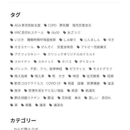
タグ
AGA 男性型脱毛症
COPD 肺気腫 慢性気管支炎
MRC息切れスケール
sky10
あざ シミ
いびき 睡眠時無呼吸症候群
しみ取り
じんましん
せき
せきスケール
ぜんそく 気管支喘息
アトピー性皮膚炎
アナフィラキシー
クリニックオリジナルのイラスト
スカイテン
スカイ１０
タバコ
ダイエット
パニック、不安、うつ、自律神経
ピラティス
モストグラフ
吸入指導
吸入薬
咳 せき
喘息
在宅酸素
妊娠
新型コロナウイルス COVID-19
検査 設備 医療機器
温活
発作
禁煙外来をやらない理由
美容
肌運気
肺炎球菌ワクチン
腸活
花粉症 鼻炎
苦しい 息切れ
薬
薬膳
講演
講演会
カテゴリー
からだ整えラボ