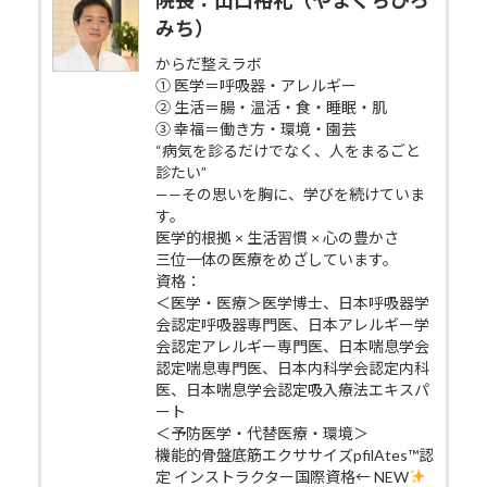
みち）
からだ整えラボ
① 医学＝呼吸器・アレルギー
② 生活＝腸・温活・食・睡眠・肌
③ 幸福＝働き方・環境・園芸
“病気を診るだけでなく、人をまるごと
診たい”
——その思いを胸に、学びを続けていま
す。
医学的根拠 × 生活習慣 × 心の豊かさ
三位一体の医療をめざしています。
資格：
＜医学・医療＞医学博士、日本呼吸器学
会認定呼吸器専門医、日本アレルギー学
会認定アレルギー専門医、日本喘息学会
認定喘息専門医、日本内科学会認定内科
医、日本喘息学会認定吸入療法エキスパ
ート
＜予防医学・代替医療・環境＞
機能的骨盤底筋エクササイズpfilAtes™認
定 インストラクター国際資格← NEW