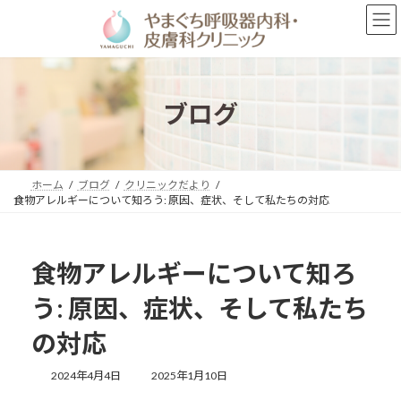
コ
ナ
ン
ビ
テ
ゲ
ン
ー
ツ
シ
へ
ョ
ブログ
ス
ン
キ
に
ッ
移
プ
動
ホーム
ブログ
クリニックだより
食物アレルギーについて知ろう: 原因、症状、そして私たちの対応
食物アレルギーについて知ろ
う: 原因、症状、そして私たち
の対応
最
2024年4月4日
2025年1月10日
終