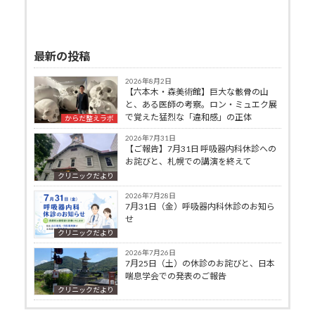
最新の投稿
2026年8月2日
【六本木・森美術館】巨大な骸骨の山
と、ある医師の考察。ロン・ミュエク展
で覚えた猛烈な「違和感」の正体
からだ整えラボ
2026年7月31日
【ご報告】7月31日 呼吸器内科休診への
お詫びと、札幌での講演を終えて
クリニックだより
2026年7月28日
7月31日（金）呼吸器内科休診のお知ら
せ
クリニックだより
2026年7月26日
7月25日（土）の休診のお詫びと、日本
喘息学会での発表のご報告
クリニックだより