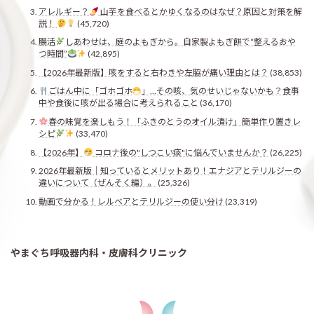
アレルギー？
山芋を食べるとかゆくなるのはなぜ？原因と対策を解
説！
(45,720)
腸活
しあわせは、庭のよもぎから。自家製よもぎ餅で“整えるおや
つ時間”
(42,895)
【2026年最新版】咳をすると右わきや左脇が痛い理由とは？
(38,853)
ごはん中に「ゴホゴホ
」…その咳、気のせいじゃないかも？食事
中や食後に咳が出る場合に考えられること
(36,170)
春の味覚を楽しもう！「ふきのとうのオイル漬け」簡単作り置きレ
シピ
(33,470)
【2026年】
コロナ後の"しつこい痰"に悩んでいませんか？
(26,225)
2026年最新版｜知っているとメリットあり！エナジアとテリルジーの
違いについて（ぜんそく編）。
(25,326)
動画で分かる！レルベアとテリルジーの使い分け
(23,319)
やまぐち呼吸器内科・皮膚科クリニック