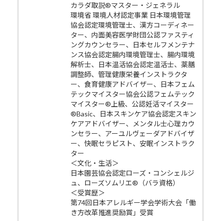
カラダ取説®マスター・ジェネラル
環境省 環境人材認定事業 日本環境管理
協会認定環境管理士、漢方コーディネー
ター、内面美容医学財団公認ファスティ
ングカウンセラー、日本セルフメンテナ
ンス協会認定腸内環境管理士、腸内環境
解析士、日本温活協会認定温活士、薬膳
調整師、管理健康栄養インストラクタ
ー、食育健康アドバイザー、日本フェム
テックマイスター協会公認フェムテック
マイスター®上級、公認妊活マイスター
®Basic、日本スキンケア協会認定スキン
ケアアドバイザー、メンタル士心理カウ
ンセラー、アーユルヴェーダアドバイザ
ー、快眠セラピスト、安眠インストラク
ター
＜文化・生活＞
日本園芸協会認定ローズ・コンシェルジ
ュ、ローズソムリエ®（バラ資格）
＜受賞歴＞
第74回日本アレルギー学会学術大会「働
き方改革推進奨励賞」受賞