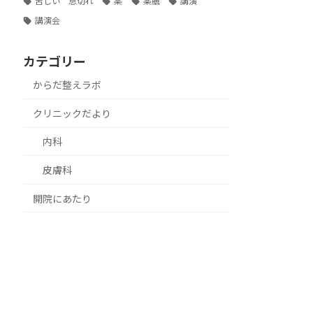
苦しい 息切れ
薬
薬膳
講演
講演会
カテゴリー
からだ整えラボ
クリニックだより
内科
皮膚科
開院にあたり