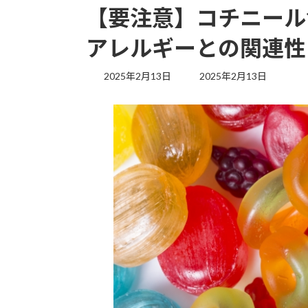
【要注意】コチニール
アレルギーとの関連性
最
2025年2月13日
2025年2月13日
終
更
新
日
時
: