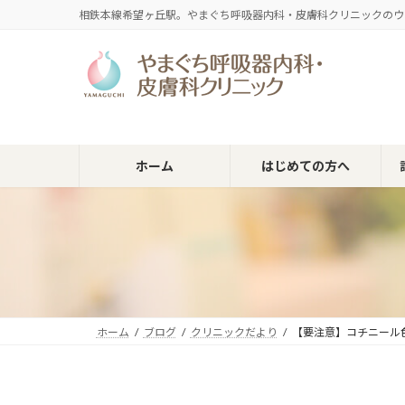
コ
ナ
相鉄本線希望ヶ丘駅。やまぐち呼吸器内科・皮膚科クリニックのウ
ン
ビ
テ
ゲ
ン
ー
ツ
シ
へ
ョ
ス
ン
キ
に
ホーム
はじめての方へ
ッ
移
プ
動
ホーム
ブログ
クリニックだより
【要注意】コチニール