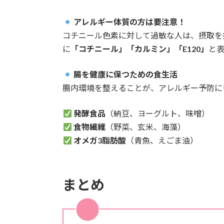
アレルギー体質の方は要注意！
コチニール色素に対して過敏な人は、摂取を
に
「コチニール」「カルミン」「E120」
と
腸を健康に保つための食生活
腸内環境を整えることが、アレルギー予防に
発酵食品
（納豆、ヨーグルト、味噌）
食物繊維
（野菜、玄米、海藻）
オメガ3脂肪酸
（青魚、えごま油）
まとめ