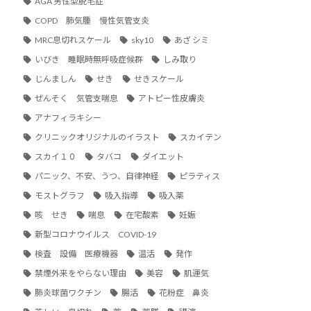
AGA 男性型脱毛症
COPD 肺気腫 慢性気管支炎
MRC息切れスケール
sky10
あざ シミ
いびき 睡眠時無呼吸症候群
しみ取り
じんましん
せき
せきスケール
ぜんそく 気管支喘息
アトピー性皮膚炎
アナフィラキシー
クリニックオリジナルのイラスト
スカイテン
スカイ１０
タバコ
ダイエット
パニック、不安、うつ、自律神経
ピラティス
モストグラフ
吸入指導
吸入薬
咳 せき
喘息
在宅酸素
妊娠
新型コロナウイルス COVID-19
検査 設備 医療機器
温活
発作
禁煙外来をやらない理由
美容
肌運気
肺炎球菌ワクチン
腸活
花粉症 鼻炎