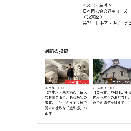
＜文化・生活＞
日本園芸協会認定ローズ
＜受賞歴＞
第74回日本アレルギー学
最新の投稿
からだ整えラボ
クリニックだ
2026年8月2日
2026年7月31日
【六本木・森美術館】巨大
【ご報告】7月31日 呼
な骸骨の山と、ある医師の
内科休診へのお詫びと
考察。ロン・ミュエク展で
幌での講演を終えて
覚えた猛烈な「違和感」の
正体