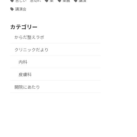
苦しい 息切れ
薬
薬膳
講演
講演会
カテゴリー
からだ整えラボ
クリニックだより
内科
皮膚科
開院にあたり