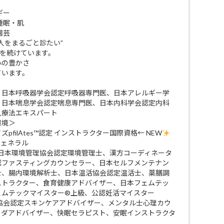
ギー
睡眠・肌
園芸
人をまるごと診たい”
びを続けています。
 心の豊かさ
ています。
、日本呼吸器学会認定呼吸器専門医、日本アレルギー学
、日本喘息学会認定喘息専門医、日本内科学会認定内科
入療法エキスパート
環境＞
filAtes™認定 インストラクター国際資格← NEW
ジェネラル
 日本環境管理協会認定環境管理士、漢方コーディネータ
認ファスティングカウンセラー、日本セルフメンテナン
士、腸内環境解析士、日本温活協会認定温活士、薬膳調
ストラクター、食育健康アドバイザー、日本フェムテッ
ェムテックマイスター®上級、公認妊活マイスター
ケア協会認定スキンケアアドバイザー、メンタル士心理カウ
ーダアドバイザー、快眠セラピスト、安眠インストラクタ