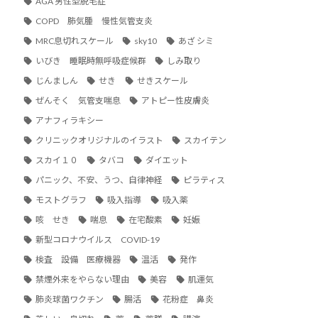
AGA 男性型脱毛症
COPD 肺気腫 慢性気管支炎
MRC息切れスケール
sky10
あざ シミ
いびき 睡眠時無呼吸症候群
しみ取り
じんましん
せき
せきスケール
ぜんそく 気管支喘息
アトピー性皮膚炎
アナフィラキシー
クリニックオリジナルのイラスト
スカイテン
スカイ１０
タバコ
ダイエット
パニック、不安、うつ、自律神経
ピラティス
モストグラフ
吸入指導
吸入薬
咳 せき
喘息
在宅酸素
妊娠
新型コロナウイルス COVID-19
検査 設備 医療機器
温活
発作
禁煙外来をやらない理由
美容
肌運気
肺炎球菌ワクチン
腸活
花粉症 鼻炎