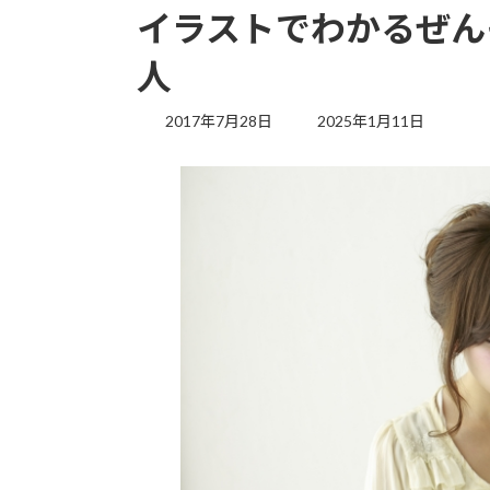
イラストでわかるぜん
人
最
2017年7月28日
2025年1月11日
終
更
新
日
時
: