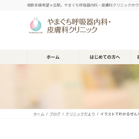
コ
ナ
相鉄本線希望ヶ丘駅。やまぐち呼吸器内科・皮膚科クリニックのウ
ン
ビ
テ
ゲ
ン
ー
ツ
シ
へ
ョ
ス
ン
キ
に
ホーム
はじめての方へ
ッ
移
プ
動
ホーム
ブログ
クリニックだより
イラストでわかるぜん