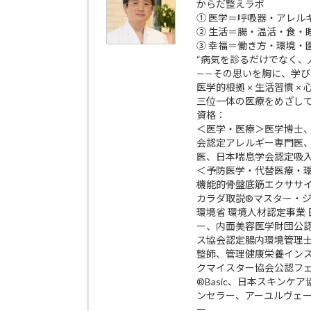
からだ整えラボ
① 医学＝呼吸器・アレル
② 生活＝腸・温活・食・
③ 幸福＝働き方・環境・
“病気を診るだけでなく、
——その思いを胸に、学
医学的根拠 × 生活習慣 ×
三位一体の医療をめざし
資格：
＜医学・医療＞医学博士
会認定アレルギー専門医
医、日本喘息学会認定吸
＜予防医学・代替医療・
機能的骨盤底筋エクササイズp
カラダ取説®マスター・
環境省 環境人材認定事業
ー、内面美容医学財団公
ス協会認定腸内環境管理
整師、管理健康栄養イン
クマイスター協会公認フ
®Basic、日本スキン
ンセラー、アーユルヴェ
ー