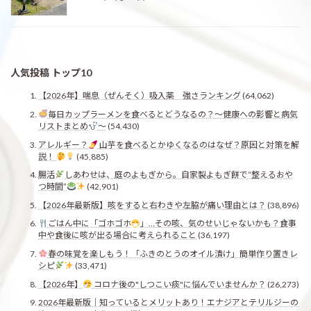
人気投稿 トップ10
【2026年】喘息（ぜんそく）吸入薬 強さランキング
(64,062)
毎日カップラーメンを食べるとどうなるの？〜健康への影響と病気
リストまとめ
〜
(54,430)
アレルギー？
山芋を食べるとかゆくなるのはなぜ？原因と対策を解
説！
(45,885)
腸活
しあわせは、庭のよもぎから。自家製よもぎ餅で“整えるおや
つ時間”
(42,901)
【2026年最新版】咳をすると右わきや左脇が痛い理由とは？
(38,896)
ごはん中に「ゴホゴホ
」…その咳、気のせいじゃないかも？食事
中や食後に咳が出る場合に考えられること
(36,197)
春の味覚を楽しもう！「ふきのとうのオイル漬け」簡単作り置きレ
シピ
(33,471)
【2026年】
コロナ後の"しつこい痰"に悩んでいませんか？
(26,273)
2026年最新版｜知っているとメリットあり！エナジアとテリルジーの