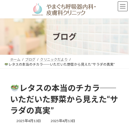
コ
ナ
ン
ビ
テ
ゲ
ン
ー
ツ
シ
へ
ョ
ブログ
ス
ン
キ
に
ッ
移
プ
動
ホーム
ブログ
クリニックだより
レタスの本当のチカラ──いただいた野菜から見えた“サラダの真実”
レタスの本当のチカラ──
いただいた野菜から見えた“サ
ラダの真実”
最
2025年4月13日
2025年4月13日
終