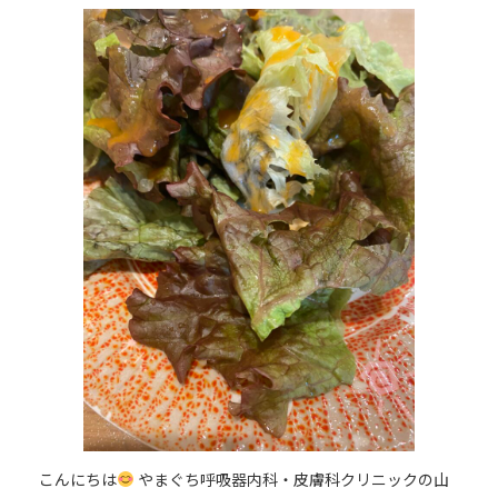
更
新
日
時
:
こんにちは
やまぐち呼吸器内科・皮膚科クリニックの山