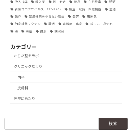
吸入指導
吸入薬
咳 せき
喘息
在宅酸素
妊娠
新型コロナウイルス COVID-19
検査 設備 医療機器
温活
発作
禁煙外来をやらない理由
美容
肌運気
肺炎球菌ワクチン
腸活
花粉症 鼻炎
苦しい 息切れ
薬
薬膳
講演
講演会
カテゴリー
からだ整えラボ
クリニックだより
内科
皮膚科
開院にあたり
検
索: