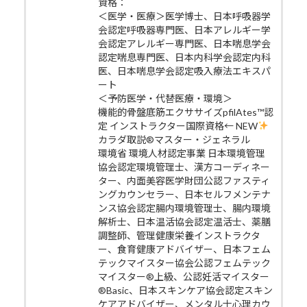
資格：
＜医学・医療＞医学博士、日本呼吸器学
会認定呼吸器専門医、日本アレルギー学
会認定アレルギー専門医、日本喘息学会
認定喘息専門医、日本内科学会認定内科
医、日本喘息学会認定吸入療法エキスパ
ート
＜予防医学・代替医療・環境＞
機能的骨盤底筋エクササイズpfilAtes™認
定 インストラクター国際資格← NEW
カラダ取説®マスター・ジェネラル
環境省 環境人材認定事業 日本環境管理
協会認定環境管理士、漢方コーディネー
ター、内面美容医学財団公認ファスティ
ングカウンセラー、日本セルフメンテナ
ンス協会認定腸内環境管理士、腸内環境
解析士、日本温活協会認定温活士、薬膳
調整師、管理健康栄養インストラクタ
ー、食育健康アドバイザー、日本フェム
テックマイスター協会公認フェムテック
マイスター®上級、公認妊活マイスター
®Basic、日本スキンケア協会認定スキン
ケアアドバイザー、メンタル士心理カウ