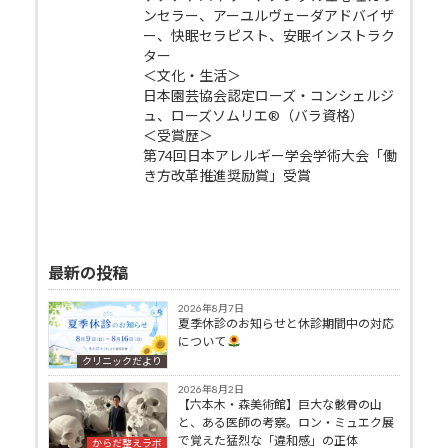
ンセラー、アーユルヴェーダアドバイザ
ー、快眠セラピスト、安眠インストラク
ター
＜文化・生活＞
日本園芸協会認定ローズ・コンシェルジ
ュ、ローズソムリエ®（バラ資格）
＜受賞歴＞
第74回日本アレルギー学会学術大会「働
き方改革推進奨励賞」受賞
最新の投稿
2026年8月7日
夏季休診のお知らせと休診期間中の対応
について
クリニックだより
2026年8月2日
【六本木・森美術館】巨大な骸骨の山
と、ある医師の考察。ロン・ミュエク展
で覚えた猛烈な「違和感」の正体
からだ整えラボ