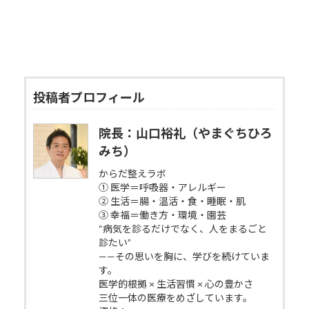
投稿者プロフィール
院長：山口裕礼（やまぐちひろ
みち）
からだ整えラボ
① 医学＝呼吸器・アレルギー
② 生活＝腸・温活・食・睡眠・肌
③ 幸福＝働き方・環境・園芸
“病気を診るだけでなく、人をまるごと
診たい”
——その思いを胸に、学びを続けていま
す。
医学的根拠 × 生活習慣 × 心の豊かさ
三位一体の医療をめざしています。