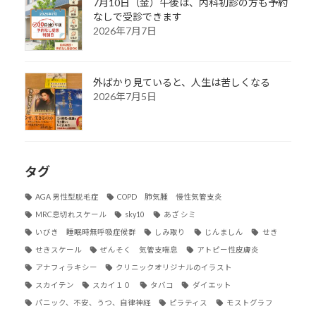
7月10日（金）午後は、内科初診の方も予約
なしで受診できます
2026年7月7日
外ばかり見ていると、人生は苦しくなる
2026年7月5日
タグ
AGA 男性型脱毛症
COPD 肺気腫 慢性気管支炎
MRC息切れスケール
sky10
あざ シミ
いびき 睡眠時無呼吸症候群
しみ取り
じんましん
せき
せきスケール
ぜんそく 気管支喘息
アトピー性皮膚炎
アナフィラキシー
クリニックオリジナルのイラスト
スカイテン
スカイ１０
タバコ
ダイエット
パニック、不安、うつ、自律神経
ピラティス
モストグラフ