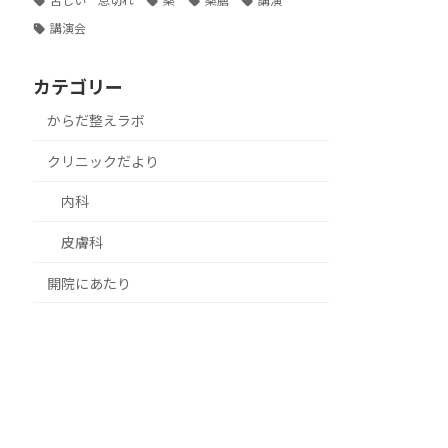
苦しい 息切れ
薬
薬膳
講演
講演会
カテゴリー
からだ整えラボ
クリニックだより
内科
皮膚科
開院にあたり