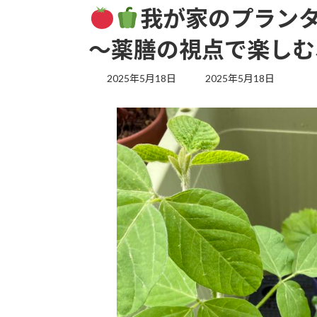
我が家のプラン
〜薬膳の視点で楽しむ
最
2025年5月18日
2025年5月18日
終
更
新
日
時
: