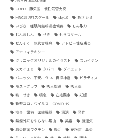
AGA 男性型脱毛症
COPD 肺気腫 慢性気管支炎
MRC息切れスケール
sky10
あざ シミ
いびき 睡眠時無呼吸症候群
しみ取り
じんましん
せき
せきスケール
ぜんそく 気管支喘息
アトピー性皮膚炎
アナフィラキシー
クリニックオリジナルのイラスト
スカイテン
スカイ１０
タバコ
ダイエット
パニック、不安、うつ、自律神経
ピラティス
モストグラフ
吸入指導
吸入薬
咳 せき
喘息
在宅酸素
妊娠
新型コロナウイルス COVID-19
検査 設備 医療機器
温活
発作
禁煙外来をやらない理由
美容
肌運気
肺炎球菌ワクチン
腸活
花粉症 鼻炎