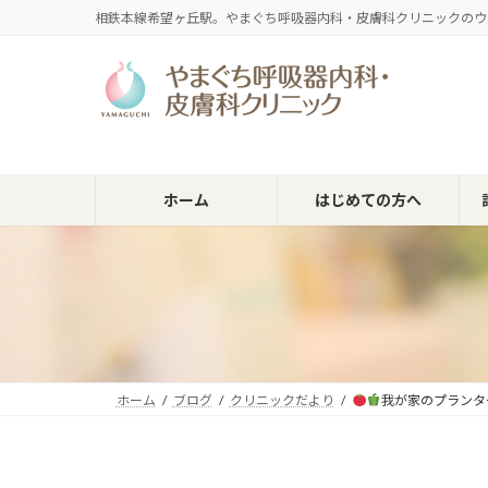
コ
ナ
相鉄本線希望ヶ丘駅。やまぐち呼吸器内科・皮膚科クリニックのウ
ン
ビ
テ
ゲ
ン
ー
ツ
シ
へ
ョ
ス
ン
キ
に
ホーム
はじめての方へ
ッ
移
プ
動
ホーム
ブログ
クリニックだより
我が家のプランタ