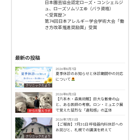
日本園芸協会認定ローズ・コンシェルジ
ュ、ローズソムリエ®（バラ資格）
＜受賞歴＞
第74回日本アレルギー学会学術大会「働
き方改革推進奨励賞」受賞
最新の投稿
2026年8月7日
夏季休診のお知らせと休診期間中の対応
について
クリニックだより
2026年8月2日
【六本木・森美術館】巨大な骸骨の山
と、ある医師の考察。ロン・ミュエク展
で覚えた猛烈な「違和感」の正体
からだ整えラボ
2026年7月31日
【ご報告】7月31日 呼吸器内科休診への
お詫びと、札幌での講演を終えて
クリニックだより