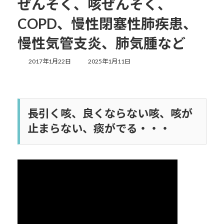
ぜんそく、咳ぜんそく、
COPD、慢性閉塞性肺疾患、
慢性気管支炎、肺気腫など
最
2017年1月22日
2025年1月11日
終
更
新
日
時
長引く咳、良くならない咳、咳が
:
止まらない、痰がでる・・・