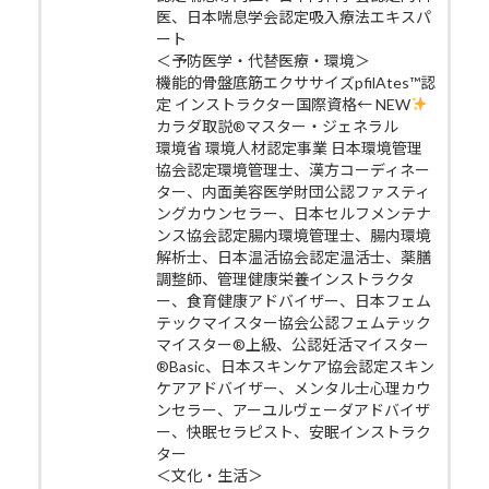
医、日本喘息学会認定吸入療法エキスパ
ート
＜予防医学・代替医療・環境＞
機能的骨盤底筋エクササイズpfilAtes™認
定 インストラクター国際資格← NEW
カラダ取説®マスター・ジェネラル
環境省 環境人材認定事業 日本環境管理
協会認定環境管理士、漢方コーディネー
ター、内面美容医学財団公認ファスティ
ングカウンセラー、日本セルフメンテナ
ンス協会認定腸内環境管理士、腸内環境
解析士、日本温活協会認定温活士、薬膳
調整師、管理健康栄養インストラクタ
ー、食育健康アドバイザー、日本フェム
テックマイスター協会公認フェムテック
マイスター®上級、公認妊活マイスター
®Basic、日本スキンケア協会認定スキン
ケアアドバイザー、メンタル士心理カウ
ンセラー、アーユルヴェーダアドバイザ
ー、快眠セラピスト、安眠インストラク
ター
＜文化・生活＞