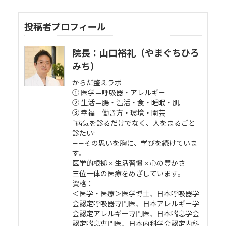
投稿者プロフィール
院長：山口裕礼（やまぐちひろ
みち）
からだ整えラボ
① 医学＝呼吸器・アレルギー
② 生活＝腸・温活・食・睡眠・肌
③ 幸福＝働き方・環境・園芸
“病気を診るだけでなく、人をまるごと
診たい”
——その思いを胸に、学びを続けていま
す。
医学的根拠 × 生活習慣 × 心の豊かさ
三位一体の医療をめざしています。
資格：
＜医学・医療＞医学博士、日本呼吸器学
会認定呼吸器専門医、日本アレルギー学
会認定アレルギー専門医、日本喘息学会
認定喘息専門医、日本内科学会認定内科