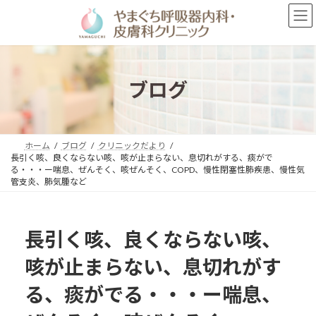
コ
ナ
ン
ビ
テ
ゲ
ン
ー
ツ
シ
へ
ョ
ブログ
ス
ン
キ
に
ッ
移
プ
動
ホーム
ブログ
クリニックだより
長引く咳、良くならない咳、咳が止まらない、息切れがする、痰がで
る・・・ー喘息、ぜんそく、咳ぜんそく、COPD、慢性閉塞性肺疾患、慢性気
管支炎、肺気腫など
長引く咳、良くならない咳、
咳が止まらない、息切れがす
る、痰がでる・・・ー喘息、