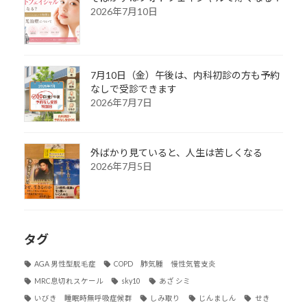
2026年7月10日
7月10日（金）午後は、内科初診の方も予約
なしで受診できます
2026年7月7日
外ばかり見ていると、人生は苦しくなる
2026年7月5日
タグ
AGA 男性型脱毛症
COPD 肺気腫 慢性気管支炎
MRC息切れスケール
sky10
あざ シミ
いびき 睡眠時無呼吸症候群
しみ取り
じんましん
せき