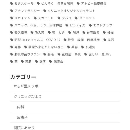
せきスケール
ぜんそく 気管支喘息
アトピー性皮膚炎
アナフィラキシー
クリニックオリジナルのイラスト
スカイテン
スカイ１０
タバコ
ダイエット
パニック、不安、うつ、自律神経
ピラティス
モストグラフ
吸入指導
吸入薬
咳 せき
喘息
在宅酸素
妊娠
新型コロナウイルス COVID-19
検査 設備 医療機器
温活
発作
禁煙外来をやらない理由
美容
肌運気
肺炎球菌ワクチン
腸活
花粉症 鼻炎
苦しい 息切れ
薬
薬膳
講演
講演会
カテゴリー
からだ整えラボ
クリニックだより
内科
皮膚科
開院にあたり