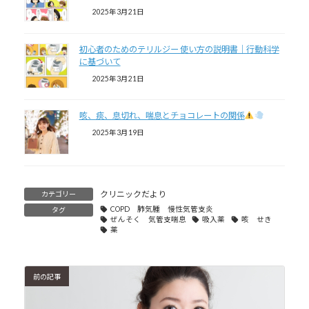
2025年3月21日
初心者のためのテリルジー 使い方の説明書｜行動科学
に基づいて
2025年3月21日
咳、痰、息切れ、喘息とチョコレートの関係
2025年3月19日
クリニックだより
カテゴリー
COPD 肺気腫 慢性気管支炎
タグ
ぜんそく 気管支喘息
吸入薬
咳 せき
薬
前の記事