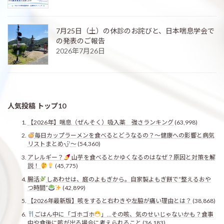
7月25日（土）の休診のお詫びと、日本喘息学会で
の発表のご報告
2026年7月26日
人気投稿 トップ10
【2026年】喘息（ぜんそく）吸入薬 強さランキング
(63,998)
毎日カップラーメンを食べるとどうなるの？〜健康への影響と病気
リストまとめ
〜
(54,360)
アレルギー？
山芋を食べるとかゆくなるのはなぜ？原因と対策を解
説！
(45,775)
腸活
しあわせは、庭のよもぎから。自家製よもぎ餅で“整えるおや
つ時間”
(42,899)
【2026年最新版】咳をすると右わきや左脇が痛い理由とは？
(38,868)
ごはん中に「ゴホゴホ
」…その咳、気のせいじゃないかも？食事
中や食後に咳が出る場合に考えられること
(36,183)