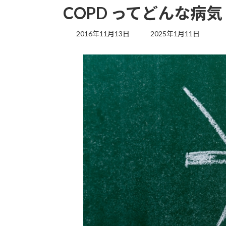
COPD ってどんな病気
最
2016年11月13日
2025年1月11日
終
更
新
日
時
: