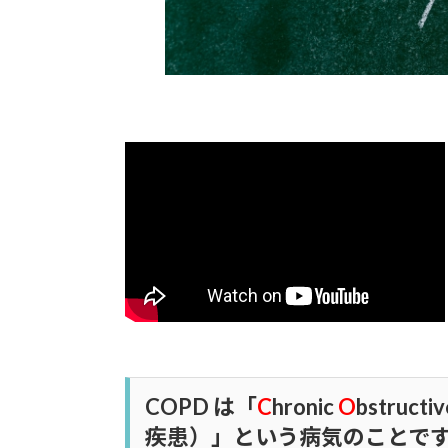
COPD は「
C
hronic
O
bstructi
疾患）」という病気のことで