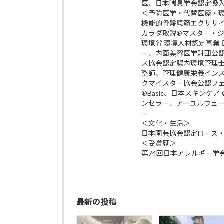
医、日本喘息学会認定吸
＜予防医学・代替医療・
機能的骨盤底筋エクササイズp
カラダ取説®マスター・
環境省 環境人材認定事業
ー、内面美容医学財団公
ス協会認定腸内環境管理
整師、管理健康栄養イン
クマイスター協会公認フ
®Basic、日本スキン
ンセラー、アーユルヴェ
ー
＜文化・生活＞
日本園芸協会認定ローズ
＜受賞歴＞
第74回日本アレルギー学
最新の投稿