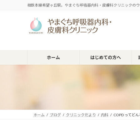
コ
ナ
相鉄本線希望ヶ丘駅。やまぐち呼吸器内科・皮膚科クリニックのウ
ン
ビ
テ
ゲ
ン
ー
ツ
シ
へ
ョ
ス
ン
キ
に
ホーム
はじめての方へ
ッ
移
プ
動
ホーム
ブログ
クリニックだより
内科
COPD ってど