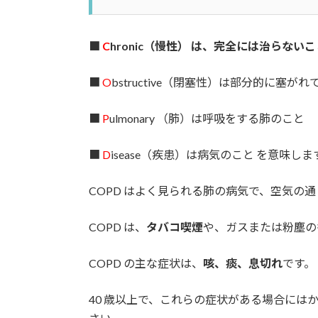
■
C
hronic（慢性） は、完全には治らない
■
O
bstructive（閉塞性）は部分的に塞が
■
P
ulmonary （肺）は呼吸をする肺のこと
■
D
isease（疾患）は病気のこと を意味しま
COPD はよく見られる肺の病気で、空気の
COPD は、
タバコ喫煙
や、ガスまたは粉塵の
COPD の主な症状は、
咳、痰、息切れ
です。
40 歳以上で、これらの症状がある場合にはか