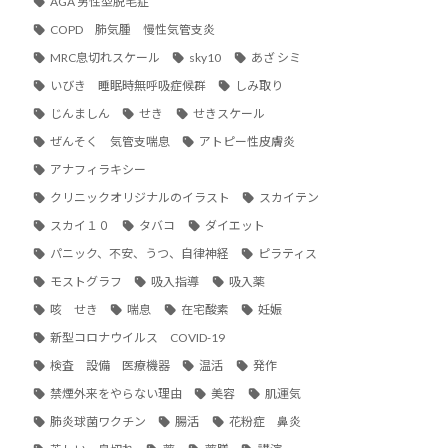
AGA 男性型脱毛症
COPD 肺気腫 慢性気管支炎
MRC息切れスケール
sky10
あざ シミ
いびき 睡眠時無呼吸症候群
しみ取り
じんましん
せき
せきスケール
ぜんそく 気管支喘息
アトピー性皮膚炎
アナフィラキシー
クリニックオリジナルのイラスト
スカイテン
スカイ１０
タバコ
ダイエット
パニック、不安、うつ、自律神経
ピラティス
モストグラフ
吸入指導
吸入薬
咳 せき
喘息
在宅酸素
妊娠
新型コロナウイルス COVID-19
検査 設備 医療機器
温活
発作
禁煙外来をやらない理由
美容
肌運気
肺炎球菌ワクチン
腸活
花粉症 鼻炎