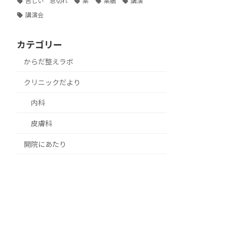
苦しい 息切れ
薬
薬膳
講演
講演会
カテゴリー
からだ整えラボ
クリニックだより
内科
皮膚科
開院にあたり