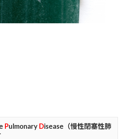
ve
P
ulmonary
D
isease（慢性閉塞性肺
す