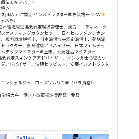
入療法エキスパート
環境＞
filAtes™認定 インストラクター国際資格← NEW
ジェネラル
 日本環境管理協会認定環境管理士、漢方コーディネータ
認ファスティングカウンセラー、日本セルフメンテナン
士、腸内環境解析士、日本温活協会認定温活士、薬膳調
ストラクター、食育健康アドバイザー、日本フェムテッ
ェムテックマイスター®上級、公認妊活マイスター
ケア協会認定スキンケアアドバイザー、メンタル士心理カウ
ーダアドバイザー、快眠セラピスト、安眠インストラクタ
・コンシェルジュ、ローズソムリエ®（バラ資格）
会学術大会「働き方改革推進奨励賞」受賞