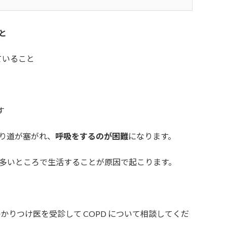
こと
れていること
す
通り道が塞がれ、
呼吸をするのが困難
になります。
多いところで生活することが原因で起こります。
かりつけ医を受診して COPD について相談してくだ