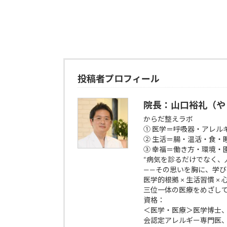
投稿者プロフィール
院長：山口裕礼（や
からだ整えラボ
① 医学＝呼吸器・アレル
② 生活＝腸・温活・食・
③ 幸福＝働き方・環境・
“病気を診るだけでなく、
——その思いを胸に、学
医学的根拠 × 生活習慣 ×
三位一体の医療をめざし
資格：
＜医学・医療＞医学博士
会認定アレルギー専門医