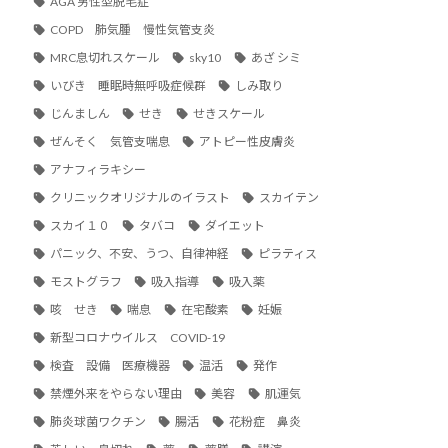
AGA 男性型脱毛症
COPD 肺気腫 慢性気管支炎
MRC息切れスケール
sky10
あざ シミ
いびき 睡眠時無呼吸症候群
しみ取り
じんましん
せき
せきスケール
ぜんそく 気管支喘息
アトピー性皮膚炎
アナフィラキシー
クリニックオリジナルのイラスト
スカイテン
スカイ１０
タバコ
ダイエット
パニック、不安、うつ、自律神経
ピラティス
モストグラフ
吸入指導
吸入薬
咳 せき
喘息
在宅酸素
妊娠
新型コロナウイルス COVID-19
検査 設備 医療機器
温活
発作
禁煙外来をやらない理由
美容
肌運気
肺炎球菌ワクチン
腸活
花粉症 鼻炎