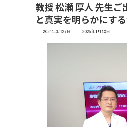
教授 松瀬 厚人 先生
と真実を明らかにする
最
2024年3月29日
2025年1月10日
終
更
新
日
時
: