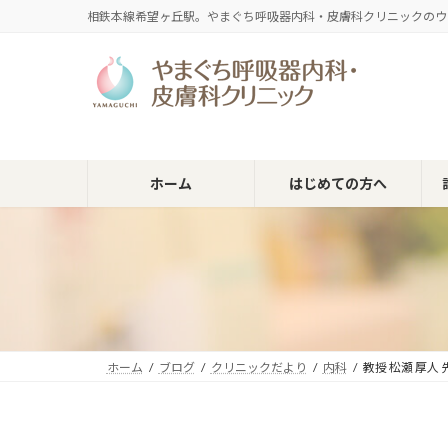
コ
ナ
相鉄本線希望ヶ丘駅。やまぐち呼吸器内科・皮膚科クリニックのウ
ン
ビ
テ
ゲ
ン
ー
ツ
シ
へ
ョ
ス
ン
キ
に
ホーム
はじめての方へ
ッ
移
プ
動
ホーム
ブログ
クリニックだより
内科
教授 松瀬 厚