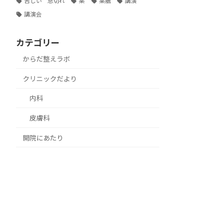
苦しい 息切れ
薬
薬膳
講演
講演会
カテゴリー
からだ整えラボ
クリニックだより
内科
皮膚科
開院にあたり