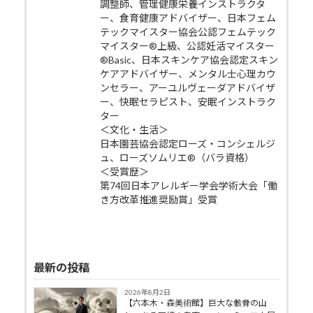
調整師、管理健康栄養インストラクタ
ー、食育健康アドバイザー、日本フェム
テックマイスター協会公認フェムテック
マイスター®上級、公認妊活マイスター
®Basic、日本スキンケア協会認定スキン
ケアアドバイザー、メンタル士心理カウ
ンセラー、アーユルヴェーダアドバイザ
ー、快眠セラピスト、安眠インストラク
ター
＜文化・生活＞
日本園芸協会認定ローズ・コンシェルジ
ュ、ローズソムリエ®（バラ資格）
＜受賞歴＞
第74回日本アレルギー学会学術大会「働
き方改革推進奨励賞」受賞
最新の投稿
2026年8月2日
【六本木・森美術館】巨大な骸骨の山