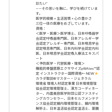
診たい”
——その思いを胸に、学びを続けていま
す。
医学的根拠 × 生活習慣 × 心の豊かさ
三位一体の医療をめざしています。
資格：
＜医学・医療＞医学博士、日本呼吸器学
会認定呼吸器専門医、日本アレルギー学
会認定アレルギー専門医、日本喘息学会
認定喘息専門医、日本内科学会認定内科
医、日本喘息学会認定吸入療法エキスパ
ート
＜予防医学・代替医療・環境＞
機能的骨盤底筋エクササイズpfilAtes™認
定 インストラクター国際資格← NEW
カラダ取説®マスター・ジェネラル
環境省 環境人材認定事業 日本環境管理
協会認定環境管理士、漢方コーディネー
ター、内面美容医学財団公認ファスティ
ングカウンセラー、日本セルフメンテナ
ンス協会認定腸内環境管理士、腸内環境
解析士、日本温活協会認定温活士、薬膳