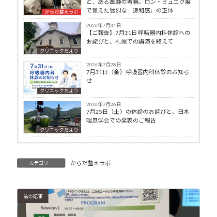
と、ある医師の考察。ロン・ミュエク展
で覚えた猛烈な「違和感」の正体
からだ整えラボ
2026年7月31日
【ご報告】7月31日 呼吸器内科休診への
お詫びと、札幌での講演を終えて
クリニックだより
2026年7月28日
7月31日（金）呼吸器内科休診のお知ら
せ
クリニックだより
2026年7月26日
7月25日（土）の休診のお詫びと、日本
喘息学会での発表のご報告
クリニックだより
からだ整えラボ
カテゴリー
前の記事