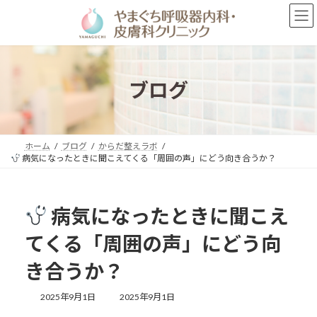
コ
ナ
ン
ビ
テ
ゲ
ン
ー
ツ
シ
へ
ョ
ブログ
ス
ン
キ
に
ッ
移
プ
動
ホーム
ブログ
からだ整えラボ
病気になったときに聞こえてくる「周囲の声」にどう向き合うか？
病気になったときに聞こえ
てくる「周囲の声」にどう向
き合うか？
最
2025年9月1日
2025年9月1日
終