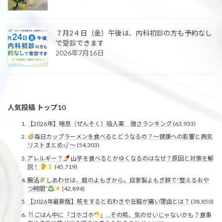
７月2４日（金）午後は、内科初診の方も予約なし
で受診できます
2026年7月16日
人気投稿 トップ10
【2026年】喘息（ぜんそく）吸入薬 強さランキング
(63,933)
毎日カップラーメンを食べるとどうなるの？〜健康への影響と病気
リストまとめ
〜
(54,303)
アレルギー？
山芋を食べるとかゆくなるのはなぜ？原因と対策を解
説！
(45,719)
腸活
しあわせは、庭のよもぎから。自家製よもぎ餅で“整えるおや
つ時間”
(42,894)
【2026年最新版】咳をすると右わきや左脇が痛い理由とは？
(38,850)
ごはん中に「ゴホゴホ
」…その咳、気のせいじゃないかも？食事