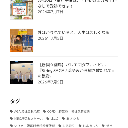
7月10日（金）午後は、内科初診の方も予約
なしで受診できます
2026年7月7日
外ばかり見ていると、人生は苦しくなる
2026年7月5日
【新国立劇場】バレエ団ダブル・ビル
『String SAGA / 暗やみから解き放たれて』
を鑑賞。
2026年7月5日
タグ
AGA 男性型脱毛症
COPD 肺気腫 慢性気管支炎
MRC息切れスケール
sky10
あざ シミ
いびき 睡眠時無呼吸症候群
しみ取り
じんましん
せき