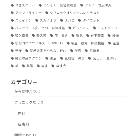
せきスケール
ぜんそく 気管支喘息
アトピー性皮膚炎
アナフィラキシー
クリニックオリジナルのイラスト
スカイテン
スカイ１０
タバコ
ダイエット
パニック、不安、うつ、自律神経
ピラティス
モストグラフ
吸入指導
吸入薬
咳 せき
喘息
在宅酸素
妊娠
新型コロナウイルス COVID-19
検査 設備 医療機器
温活
発作
禁煙外来をやらない理由
美容
肌運気
肺炎球菌ワクチン
腸活
花粉症 鼻炎
苦しい 息切れ
薬
薬膳
講演
講演会
カテゴリー
からだ整えラボ
クリニックだより
内科
皮膚科
開院にあたり