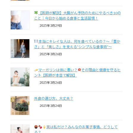
【医師が解説】大腸がん予防のためにやるべき10の
こと｜今日から始める食事と生活習慣！
2025年3月29日
本当にキレイな人は、何を食べているの？～「豊か
さ」と「美しさ」を支える“シンプルな食事術”～
2025年3月26日
マーガリンは体に悪い？
その理由と健康を守るヒ
ント【医師が本音で解説】
2025年3月26日
外食の選び方、大丈夫？
2025年3月24日
実は私だけ？みんなのお菓子事情、どうして
る？