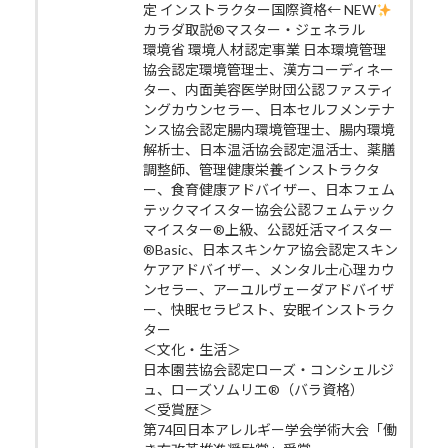
定 インストラクター国際資格← NEW
カラダ取説®マスター・ジェネラル
環境省 環境人材認定事業 日本環境管理
協会認定環境管理士、漢方コーディネー
ター、内面美容医学財団公認ファスティ
ングカウンセラー、日本セルフメンテナ
ンス協会認定腸内環境管理士、腸内環境
解析士、日本温活協会認定温活士、薬膳
調整師、管理健康栄養インストラクタ
ー、食育健康アドバイザー、日本フェム
テックマイスター協会公認フェムテック
マイスター®上級、公認妊活マイスター
®Basic、日本スキンケア協会認定スキン
ケアアドバイザー、メンタル士心理カウ
ンセラー、アーユルヴェーダアドバイザ
ー、快眠セラピスト、安眠インストラク
ター
＜文化・生活＞
日本園芸協会認定ローズ・コンシェルジ
ュ、ローズソムリエ®（バラ資格）
＜受賞歴＞
第74回日本アレルギー学会学術大会「働