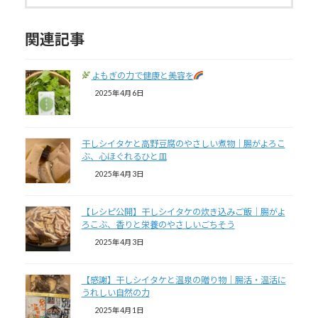
関連記事
よもぎの力で健康と美容を
2025年4月6日
干しシイタケと高野豆腐のやさしい煮物｜腸がよろこ
ぶ、心ほぐれるひと皿
2025年4月3日
【レシピ公開】干しシイタケの炊き込みご飯｜腸がよ
ろこぶ、香りと栄養のやさしいごちそう
2025年4月3日
【感謝】干しシイタケと温泉の贈り物｜腸活・温活に
うれしい自然の力
2025年4月1日