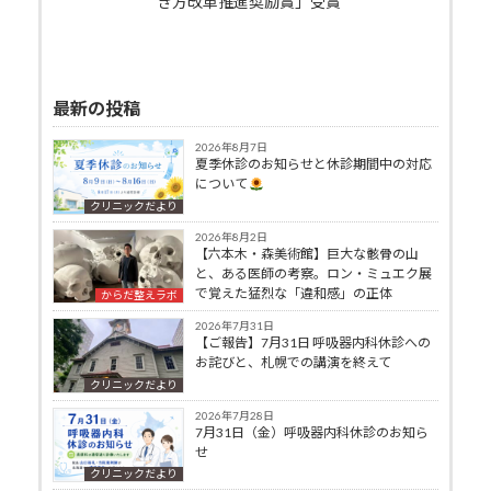
き方改革推進奨励賞」受賞
最新の投稿
2026年8月7日
夏季休診のお知らせと休診期間中の対応
について
クリニックだより
2026年8月2日
【六本木・森美術館】巨大な骸骨の山
と、ある医師の考察。ロン・ミュエク展
で覚えた猛烈な「違和感」の正体
からだ整えラボ
2026年7月31日
【ご報告】7月31日 呼吸器内科休診への
お詫びと、札幌での講演を終えて
クリニックだより
2026年7月28日
7月31日（金）呼吸器内科休診のお知ら
せ
クリニックだより