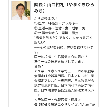
院長：山口裕礼（やまぐちひろ
みち）
からだ整えラボ
① 医学＝呼吸器・アレルギー
② 生活＝腸・温活・食・睡眠・肌
③ 幸福＝働き方・環境・園芸
“病気を診るだけでなく、人をまるごと
診たい”
——その思いを胸に、学びを続けていま
す。
医学的根拠 × 生活習慣 × 心の豊かさ
三位一体の医療をめざしています。
資格：
＜医学・医療＞医学博士、日本呼吸器学
会認定呼吸器専門医、日本アレルギー学
会認定アレルギー専門医、日本喘息学会
認定喘息専門医、日本内科学会認定内科
医、日本喘息学会認定吸入療法エキスパ
ート
＜予防医学・代替医療・環境＞
機能的骨盤底筋エクササイズpfilAtes™認