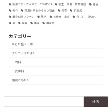
新型コロナウイルス COVID-19
検査 設備 医療機器
温活
発作
禁煙外来をやらない理由
美容
肌運気
肺炎球菌ワクチン
腸活
花粉症 鼻炎
苦しい 息切れ
薬
薬膳
講演
講演会
カテゴリー
からだ整えラボ
クリニックだより
内科
皮膚科
開院にあたり
検
索: