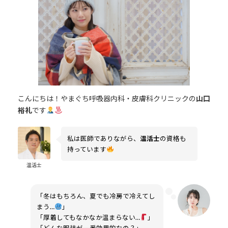
日
時
:
こんにちは！やまぐち呼吸器内科・皮膚科クリニックの
山口
裕礼
です
私は医師でありながら、
温活士
の資格も
持っています
温活士
「冬はもちろん、夏でも冷房で冷えてし
まう…
」
「厚着してもなかなか温まらない…
」