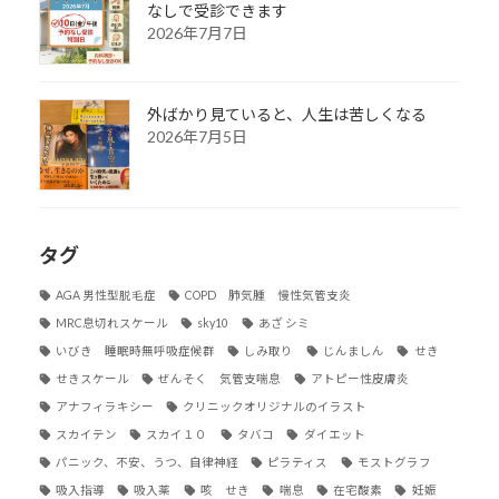
なしで受診できます
2026年7月7日
外ばかり見ていると、人生は苦しくなる
2026年7月5日
タグ
AGA 男性型脱毛症
COPD 肺気腫 慢性気管支炎
MRC息切れスケール
sky10
あざ シミ
いびき 睡眠時無呼吸症候群
しみ取り
じんましん
せき
せきスケール
ぜんそく 気管支喘息
アトピー性皮膚炎
アナフィラキシー
クリニックオリジナルのイラスト
スカイテン
スカイ１０
タバコ
ダイエット
パニック、不安、うつ、自律神経
ピラティス
モストグラフ
吸入指導
吸入薬
咳 せき
喘息
在宅酸素
妊娠