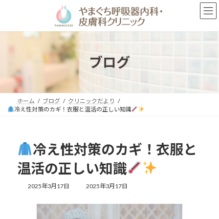
コ
ナ
ン
ビ
テ
ゲ
ン
ー
ツ
シ
へ
ョ
ブログ
ス
ン
キ
に
ッ
移
プ
動
ホーム
ブログ
クリニックだより
冷え性対策のカギ！衣服と温活の正しい知識
冷え性対策のカギ！衣服と
温活の正しい知識
最
2025年3月17日
2025年3月17日
終
更
新