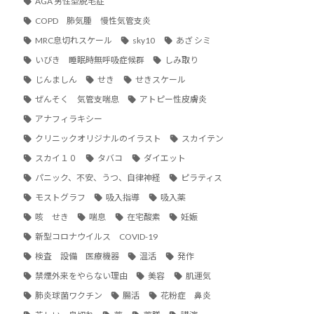
AGA 男性型脱毛症
COPD 肺気腫 慢性気管支炎
MRC息切れスケール
sky10
あざ シミ
いびき 睡眠時無呼吸症候群
しみ取り
じんましん
せき
せきスケール
ぜんそく 気管支喘息
アトピー性皮膚炎
アナフィラキシー
クリニックオリジナルのイラスト
スカイテン
スカイ１０
タバコ
ダイエット
パニック、不安、うつ、自律神経
ピラティス
モストグラフ
吸入指導
吸入薬
咳 せき
喘息
在宅酸素
妊娠
新型コロナウイルス COVID-19
検査 設備 医療機器
温活
発作
禁煙外来をやらない理由
美容
肌運気
肺炎球菌ワクチン
腸活
花粉症 鼻炎