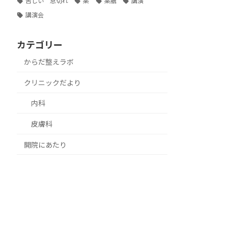
苦しい 息切れ
薬
薬膳
講演
講演会
カテゴリー
からだ整えラボ
クリニックだより
内科
皮膚科
開院にあたり