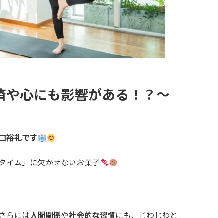
済や心にも影響がある！？～
口裕礼です
タイム」に欠かせないお菓子
さらには
人間関係
や
社会的な習慣
にも、じわじわと