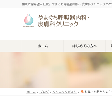
コ
ナ
相鉄本線希望ヶ丘駅。やまぐち呼吸器内科・皮膚科クリニックのウ
ン
ビ
テ
ゲ
ン
ー
ツ
シ
へ
ョ
ス
ン
キ
に
ホーム
はじめての方へ
ッ
移
プ
動
ホーム
ブログ
クリニックだより
お菓子と私たちの生