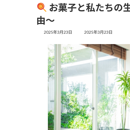
お菓子と私たちの
由～
最
2025年3月23日
2025年3月23日
終
更
新
日
時
: