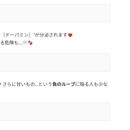
ン（ドーパミン）”が分泌されます
る危険も…
→ さらに甘いもの…という
負のループ
に陥る人も少な