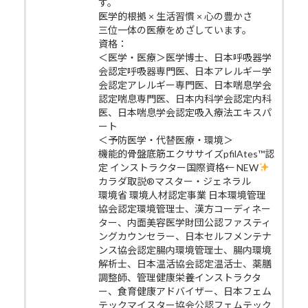
す。
医学的根拠 × 生活習慣 × 心の豊かさ
三位一体の医療をめざしています。
資格：
＜医学・医療＞医学博士、日本呼吸器学
会認定呼吸器専門医、日本アレルギー学
会認定アレルギー専門医、日本喘息学会
認定喘息専門医、日本内科学会認定内科
医、日本喘息学会認定吸入療法エキスパ
ート
＜予防医学・代替医療・環境＞
機能的骨盤底筋エクササイズpfilAtes™認
定 インストラクター国際資格← NEW
カラダ取説®マスター・ジェネラル
環境省 環境人材認定事業 日本環境管理
協会認定環境管理士、漢方コーディネー
ター、内面美容医学財団公認ファスティ
ングカウンセラー、日本セルフメンテナ
ンス協会認定腸内環境管理士、腸内環境
解析士、日本温活協会認定温活士、薬膳
調整師、管理健康栄養インストラクタ
ー、食育健康アドバイザー、日本フェム
テックマイスター協会公認フェムテック