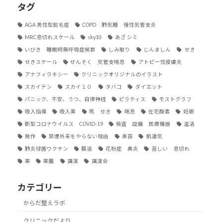
タグ
AGA 男性型脱毛症
COPD 肺気腫 慢性気管支炎
MRC息切れスケール
sky10
あざ シミ
いびき 睡眠時無呼吸症候群
しみ取り
じんましん
せき
せきスケール
ぜんそく 気管支喘息
アトピー性皮膚炎
アナフィラキシー
クリニックオリジナルのイラスト
スカイテン
スカイ１０
タバコ
ダイエット
パニック、不安、うつ、自律神経
ピラティス
モストグラフ
吸入指導
吸入薬
咳 せき
喘息
在宅酸素
妊娠
新型コロナウイルス COVID-19
検査 設備 医療機器
温活
発作
禁煙外来をやらない理由
美容
肌運気
肺炎球菌ワクチン
腸活
花粉症 鼻炎
苦しい 息切れ
薬
薬膳
講演
講演会
カテゴリー
からだ整えラボ
クリニックだより