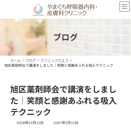
コ
ナ
ン
ビ
テ
ゲ
ン
ー
ツ
シ
へ
ョ
ブログ
ス
ン
キ
に
ッ
移
プ
動
ホーム
ブログ
クリニックだより
旭区薬剤師会で講演をしました｜笑顔と感謝あふれる吸入テクニック
旭区薬剤師会で講演をしまし
た｜笑顔と感謝あふれる吸入
テクニック
最
2018年11月11日
2025年1月11日
終