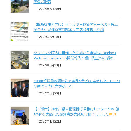
表のご報告
2026年7月26日
【医療従事者向け】アレルギー診療の第一人者・矢上
晶子先生が横浜市西部エリア病診連携に登壇
2026年6月30日
クリニック院内に自作した会場から全国へ。Asthma
Web Live Symposium開催報告と堀口先生への感謝
2026年3月28日
100席超満員の講演会で座長を務めて実感した、COPD
診療で本当に大切なこと
2026年3月20日
【ご報告】神奈川県立循環器呼吸器病センターとの“強
い絆”を実感した講演会が大成功で終了しました
2026年1月22日