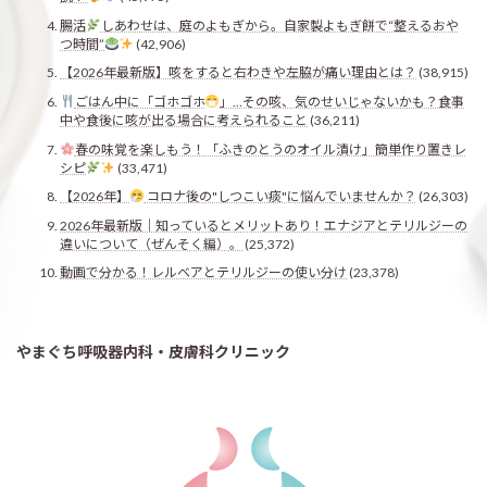
腸活
しあわせは、庭のよもぎから。自家製よもぎ餅で“整えるおや
つ時間”
(42,906)
【2026年最新版】咳をすると右わきや左脇が痛い理由とは？
(38,915)
ごはん中に「ゴホゴホ
」…その咳、気のせいじゃないかも？食事
中や食後に咳が出る場合に考えられること
(36,211)
春の味覚を楽しもう！「ふきのとうのオイル漬け」簡単作り置きレ
シピ
(33,471)
【2026年】
コロナ後の"しつこい痰"に悩んでいませんか？
(26,303)
2026年最新版｜知っているとメリットあり！エナジアとテリルジーの
違いについて（ぜんそく編）。
(25,372)
動画で分かる！レルベアとテリルジーの使い分け
(23,378)
やまぐち呼吸器内科・皮膚科クリニック