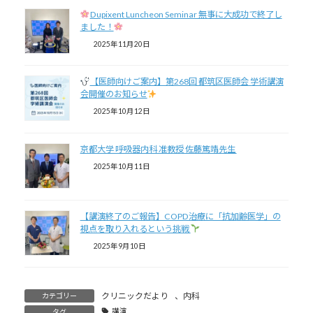
Dupixent Luncheon Seminar 無事に大成功で終了し
ました！
2025年11月20日
【医師向けご案内】第268回 都筑区医師会 学術講演
会開催のお知らせ
2025年10月12日
京都大学 呼吸器内科 准教授 佐藤篤靖先生
2025年10月11日
【講演終了のご報告】COPD治療に「抗加齢医学」の
視点を取り入れるという挑戦
2025年9月10日
クリニックだより
、
内科
カテゴリー
講演
タグ