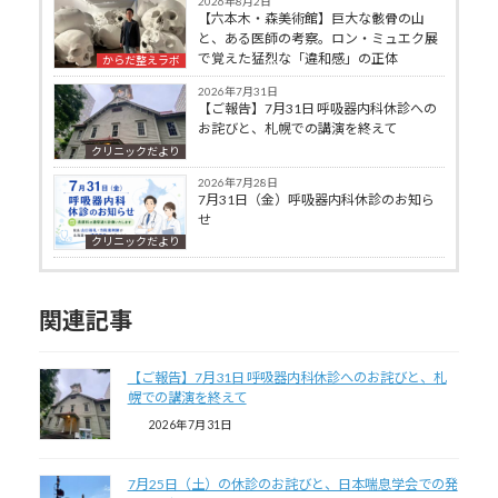
2026年8月2日
【六本木・森美術館】巨大な骸骨の山
と、ある医師の考察。ロン・ミュエク展
で覚えた猛烈な「違和感」の正体
からだ整えラボ
2026年7月31日
【ご報告】7月31日 呼吸器内科休診への
お詫びと、札幌での講演を終えて
クリニックだより
2026年7月28日
7月31日（金）呼吸器内科休診のお知ら
せ
クリニックだより
関連記事
【ご報告】7月31日 呼吸器内科休診へのお詫びと、札
幌での講演を終えて
2026年7月31日
7月25日（土）の休診のお詫びと、日本喘息学会での発