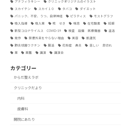
アナフィラキシー
クリニックオリジナルのイラスト
スカイテン
スカイ１０
タバコ
ダイエット
パニック、不安、うつ、自律神経
ピラティス
モストグラフ
吸入指導
吸入薬
咳 せき
喘息
在宅酸素
妊娠
新型コロナウイルス COVID-19
検査 設備 医療機器
温活
発作
禁煙外来をやらない理由
美容
肌運気
肺炎球菌ワクチン
腸活
花粉症 鼻炎
苦しい 息切れ
薬
薬膳
講演
講演会
カテゴリー
からだ整えラボ
クリニックだより
内科
皮膚科
開院にあたり