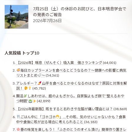
7月25日（土）の休診のお詫びと、日本喘息学会で
の発表のご報告
2026年7月26日
人気投稿 トップ10
【2026年】喘息（ぜんそく）吸入薬 強さランキング
(64,001)
毎日カップラーメンを食べるとどうなるの？〜健康への影響と病気
リストまとめ
〜
(54,361)
アレルギー？
山芋を食べるとかゆくなるのはなぜ？原因と対策を解
説！
(45,782)
腸活
しあわせは、庭のよもぎから。自家製よもぎ餅で“整えるおや
つ時間”
(42,899)
【2026年最新版】咳をすると右わきや左脇が痛い理由とは？
(38,869)
ごはん中に「ゴホゴホ
」…その咳、気のせいじゃないかも？食事
中や食後に咳が出る場合に考えられること
(36,183)
春の味覚を楽しもう！「ふきのとうのオイル漬け」簡単作り置きレ