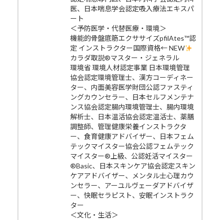
医、日本喘息学会認定吸入療法エキスパ
ート
＜予防医学・代替医療・環境＞
機能的骨盤底筋エクササイズpfilAtes™認
定 インストラクター国際資格← NEW
カラダ取説®マスター・ジェネラル
環境省 環境人材認定事業 日本環境管理
協会認定環境管理士、漢方コーディネー
ター、内面美容医学財団公認ファスティ
ングカウンセラー、日本セルフメンテナ
ンス協会認定腸内環境管理士、腸内環境
解析士、日本温活協会認定温活士、薬膳
調整師、管理健康栄養インストラクタ
ー、食育健康アドバイザー、日本フェム
テックマイスター協会公認フェムテック
マイスター®上級、公認妊活マイスター
®Basic、日本スキンケア協会認定スキン
ケアアドバイザー、メンタル士心理カウ
ンセラー、アーユルヴェーダアドバイザ
ー、快眠セラピスト、安眠インストラク
ター
＜文化・生活＞