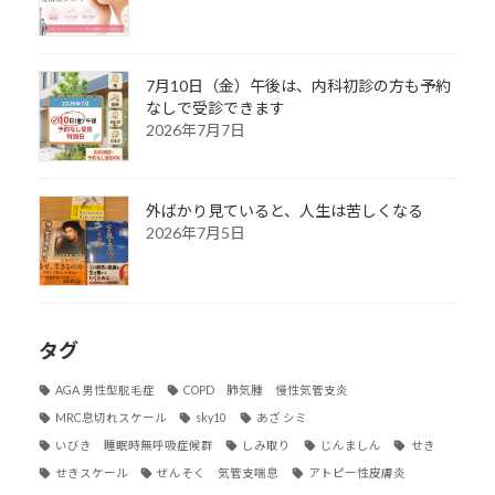
7月10日（金）午後は、内科初診の方も予約
なしで受診できます
2026年7月7日
外ばかり見ていると、人生は苦しくなる
2026年7月5日
タグ
AGA 男性型脱毛症
COPD 肺気腫 慢性気管支炎
MRC息切れスケール
sky10
あざ シミ
いびき 睡眠時無呼吸症候群
しみ取り
じんましん
せき
せきスケール
ぜんそく 気管支喘息
アトピー性皮膚炎