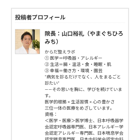
投稿者プロフィール
院長：山口裕礼（やまぐちひろ
みち）
からだ整えラボ
① 医学＝呼吸器・アレルギー
② 生活＝腸・温活・食・睡眠・肌
③ 幸福＝働き方・環境・園芸
“病気を診るだけでなく、人をまるごと
診たい”
——その思いを胸に、学びを続けていま
す。
医学的根拠 × 生活習慣 × 心の豊かさ
三位一体の医療をめざしています。
資格：
＜医学・医療＞医学博士、日本呼吸器学
会認定呼吸器専門医、日本アレルギー学
会認定アレルギー専門医、日本喘息学会
認定喘息専門医、日本内科学会認定内科