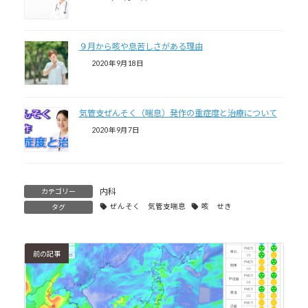
９月から咳や息苦しさがある理由
2020年9月18日
気管支ぜんそく（喘息）発作の重症度と治療について
2020年9月7日
内科
カテゴリー
ぜんそく 気管支喘息
咳 せき
タグ
前の記事