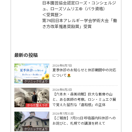
日本園芸協会認定ローズ・コンシェルジ
ュ、ローズソムリエ®（バラ資格）
＜受賞歴＞
第74回日本アレルギー学会学術大会「働
き方改革推進奨励賞」受賞
最新の投稿
2026年8月7日
夏季休診のお知らせと休診期間中の対応
について
クリニックだより
2026年8月2日
【六本木・森美術館】巨大な骸骨の山
と、ある医師の考察。ロン・ミュエク展
で覚えた猛烈な「違和感」の正体
からだ整えラボ
2026年7月31日
【ご報告】7月31日 呼吸器内科休診への
お詫びと、札幌での講演を終えて
クリニックだより