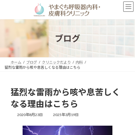
コ
ナ
ン
ビ
テ
ゲ
ン
ー
ツ
シ
へ
ョ
ブログ
ス
ン
キ
に
ッ
移
プ
動
ホーム
ブログ
クリニックだより
内科
猛烈な雷雨から咳や息苦しくなる理由はこちら
猛烈な雷雨から咳や息苦しく
なる理由はこちら
最
2020年8月23日
2025年3月19日
終
更
新