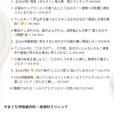
【2026年】喘息（ぜんそく）吸入薬 強さランキング
(64,060)
毎日カップラーメンを食べるとどうなるの？〜健康への影響と病気
リストまとめ
〜
(54,427)
アレルギー？
山芋を食べるとかゆくなるのはなぜ？原因と対策を解
説！
(45,882)
腸活
しあわせは、庭のよもぎから。自家製よもぎ餅で“整えるおや
つ時間”
(42,901)
【2026年最新版】咳をすると右わきや左脇が痛い理由とは？
(38,894)
ごはん中に「ゴホゴホ
」…その咳、気のせいじゃないかも？食事
中や食後に咳が出る場合に考えられること
(36,196)
春の味覚を楽しもう！「ふきのとうのオイル漬け」簡単作り置きレ
シピ
(33,471)
【2026年】
コロナ後の"しつこい痰"に悩んでいませんか？
(26,273)
2026年最新版｜知っているとメリットあり！エナジアとテリルジーの
違いについて（ぜんそく編）。
(25,362)
動画で分かる！レルベアとテリルジーの使い分け
(23,363)
やまぐち呼吸器内科・皮膚科クリニック