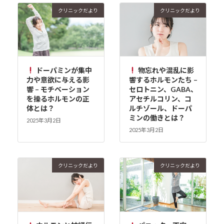
クリニックだより
クリニックだより
ドーパミンが集中
物忘れや混乱に影
力や意欲に与える影
響するホルモンたち –
響 – モチベーション
セロトニン、GABA、
を操るホルモンの正
アセチルコリン、コ
体とは？
ルチゾール、ドーパ
ミンの働きとは？
2025年3月2日
2025年3月2日
クリニックだより
クリニックだより