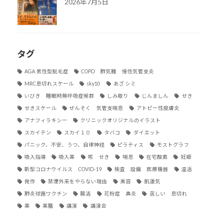
2026年7月5日
タグ
AGA 男性型脱毛症
COPD 肺気腫 慢性気管支炎
MRC息切れスケール
sky10
あざ シミ
いびき 睡眠時無呼吸症候群
しみ取り
じんましん
せき
せきスケール
ぜんそく 気管支喘息
アトピー性皮膚炎
アナフィラキシー
クリニックオリジナルのイラスト
スカイテン
スカイ１０
タバコ
ダイエット
パニック、不安、うつ、自律神経
ピラティス
モストグラフ
吸入指導
吸入薬
咳 せき
喘息
在宅酸素
妊娠
新型コロナウイルス COVID-19
検査 設備 医療機器
温活
発作
禁煙外来をやらない理由
美容
肌運気
肺炎球菌ワクチン
腸活
花粉症 鼻炎
苦しい 息切れ
薬
薬膳
講演
講演会