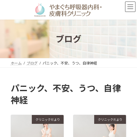
コ
ナ
ン
ビ
テ
ゲ
ン
ー
ツ
シ
へ
ョ
ブログ
ス
ン
キ
に
ッ
移
プ
動
ホーム
ブログ
パニック、不安、うつ、自律神経
パニック、不安、うつ、自律
神経
クリニックだより
クリニックだより