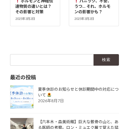
ホルモンと神経伝
パニック、不安、
達物質の違いとは？
うつ… それ、ホルモ
その影響と対策
ンの影響かも？
2025年3月2日
2025年3月2日
検
索:
最近の投稿
夏季休診のお知らせと休診期間中の対応につ
いて
2026年8月7日
【六本木・森美術館】巨大な骸骨の山と、あ
る医師の考察。ロン・ミュエク展で覚えた猛