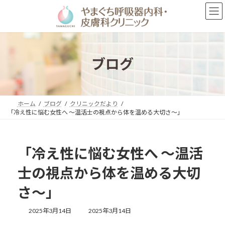
コ
ナ
ン
ビ
テ
ゲ
ン
ー
ツ
シ
へ
ョ
ブログ
ス
ン
キ
に
ッ
移
プ
動
ホーム
ブログ
クリニックだより
「冷え性に悩む女性へ ～温活士の視点から体を温める大切さ～」
「冷え性に悩む女性へ ～温活
士の視点から体を温める大切
さ～」
最
2025年3月14日
2025年3月14日
終