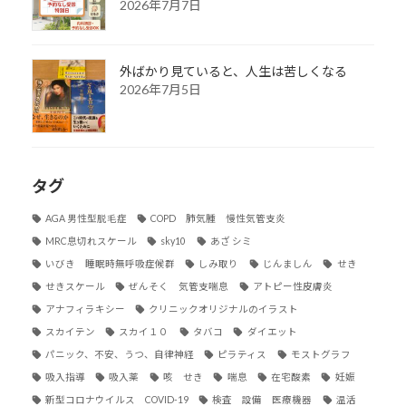
2026年7月7日
外ばかり見ていると、人生は苦しくなる
2026年7月5日
タグ
AGA 男性型脱毛症
COPD 肺気腫 慢性気管支炎
MRC息切れスケール
sky10
あざ シミ
いびき 睡眠時無呼吸症候群
しみ取り
じんましん
せき
せきスケール
ぜんそく 気管支喘息
アトピー性皮膚炎
アナフィラキシー
クリニックオリジナルのイラスト
スカイテン
スカイ１０
タバコ
ダイエット
パニック、不安、うつ、自律神経
ピラティス
モストグラフ
吸入指導
吸入薬
咳 せき
喘息
在宅酸素
妊娠
新型コロナウイルス COVID-19
検査 設備 医療機器
温活