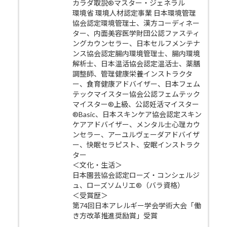
カラダ取説®マスター・ジェネラル
環境省 環境人材認定事業 日本環境管理
協会認定環境管理士、漢方コーディネー
ター、内面美容医学財団公認ファスティ
ングカウンセラー、日本セルフメンテナ
ンス協会認定腸内環境管理士、腸内環境
解析士、日本温活協会認定温活士、薬膳
調整師、管理健康栄養インストラクタ
ー、食育健康アドバイザー、日本フェム
テックマイスター協会公認フェムテック
マイスター®上級、公認妊活マイスター
®Basic、日本スキンケア協会認定スキン
ケアアドバイザー、メンタル士心理カウ
ンセラー、アーユルヴェーダアドバイザ
ー、快眠セラピスト、安眠インストラク
ター
＜文化・生活＞
日本園芸協会認定ローズ・コンシェルジ
ュ、ローズソムリエ®（バラ資格）
＜受賞歴＞
第74回日本アレルギー学会学術大会「働
き方改革推進奨励賞」受賞