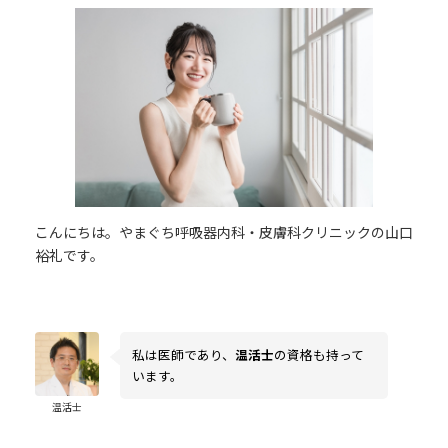
更
新
日
時
:
こんにちは。やまぐち呼吸器内科・皮膚科クリニックの山口
裕礼です。
私は医師であり、
温活士
の資格も持って
います。
温活士