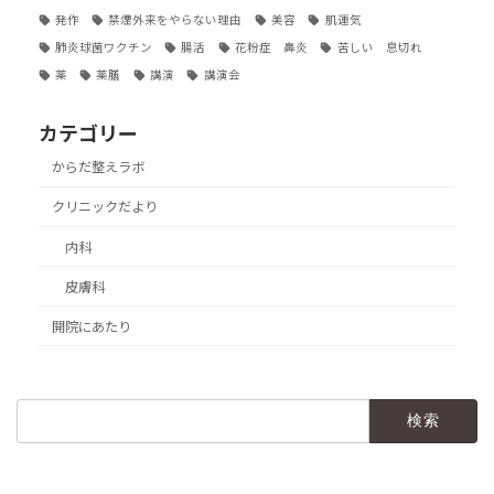
発作
禁煙外来をやらない理由
美容
肌運気
肺炎球菌ワクチン
腸活
花粉症 鼻炎
苦しい 息切れ
薬
薬膳
講演
講演会
カテゴリー
からだ整えラボ
クリニックだより
内科
皮膚科
開院にあたり
検
索: