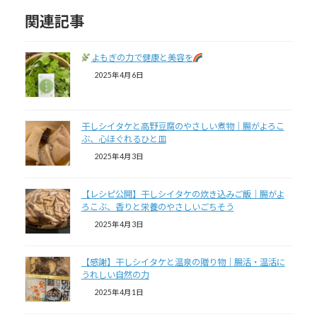
関連記事
よもぎの力で健康と美容を
2025年4月6日
干しシイタケと高野豆腐のやさしい煮物｜腸がよろこ
ぶ、心ほぐれるひと皿
2025年4月3日
【レシピ公開】干しシイタケの炊き込みご飯｜腸がよ
ろこぶ、香りと栄養のやさしいごちそう
2025年4月3日
【感謝】干しシイタケと温泉の贈り物｜腸活・温活に
うれしい自然の力
2025年4月1日