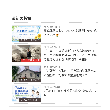
最新の投稿
2026年8月7日
夏季休診のお知らせと休診期間中の対応
について
クリニックだより
2026年8月2日
【六本木・森美術館】巨大な骸骨の山
と、ある医師の考察。ロン・ミュエク展
で覚えた猛烈な「違和感」の正体
からだ整えラボ
2026年7月31日
【ご報告】7月31日 呼吸器内科休診への
お詫びと、札幌での講演を終えて
クリニックだより
2026年7月28日
7月31日（金）呼吸器内科休診のお知ら
せ
クリニックだより