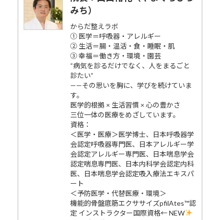
みち）
からだ整えラボ
① 医学＝呼吸器・アレルギー
② 生活＝腸・温活・食・睡眠・肌
③ 幸福＝働き方・環境・園芸
“病気を診るだけでなく、人をまるごと
診たい”
——その思いを胸に、学びを続けていま
す。
医学的根拠 × 生活習慣 × 心の豊かさ
三位一体の医療をめざしています。
資格：
＜医学・医療＞医学博士、日本呼吸器学
会認定呼吸器専門医、日本アレルギー学
会認定アレルギー専門医、日本喘息学会
認定喘息専門医、日本内科学会認定内科
医、日本喘息学会認定吸入療法エキスパ
ート
＜予防医学・代替医療・環境＞
機能的骨盤底筋エクササイズpfilAtes™認
定 インストラクター国際資格← NEW