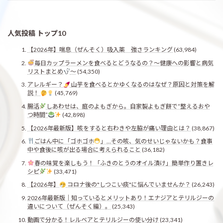
人気投稿 トップ10
【2026年】喘息（ぜんそく）吸入薬 強さランキング
(63,984)
毎日カップラーメンを食べるとどうなるの？〜健康への影響と病気
リストまとめ
〜
(54,350)
アレルギー？
山芋を食べるとかゆくなるのはなぜ？原因と対策を解
説！
(45,769)
腸活
しあわせは、庭のよもぎから。自家製よもぎ餅で“整えるおや
つ時間”
(42,898)
【2026年最新版】咳をすると右わきや左脇が痛い理由とは？
(38,867)
ごはん中に「ゴホゴホ
」…その咳、気のせいじゃないかも？食事
中や食後に咳が出る場合に考えられること
(36,182)
春の味覚を楽しもう！「ふきのとうのオイル漬け」簡単作り置きレ
シピ
(33,471)
【2026年】
コロナ後の"しつこい痰"に悩んでいませんか？
(26,243)
2026年最新版｜知っているとメリットあり！エナジアとテリルジーの
違いについて（ぜんそく編）。
(25,343)
動画で分かる！レルベアとテリルジーの使い分け
(23,341)