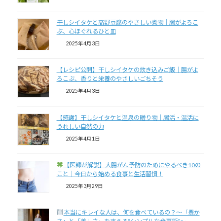
干しシイタケと高野豆腐のやさしい煮物｜腸がよろこ
ぶ、心ほぐれるひと皿
2025年4月3日
【レシピ公開】干しシイタケの炊き込みご飯｜腸がよ
ろこぶ、香りと栄養のやさしいごちそう
2025年4月3日
【感謝】干しシイタケと温泉の贈り物｜腸活・温活に
うれしい自然の力
2025年4月1日
【医師が解説】大腸がん予防のためにやるべき10の
こと｜今日から始める食事と生活習慣！
2025年3月29日
本当にキレイな人は、何を食べているの？～「豊か