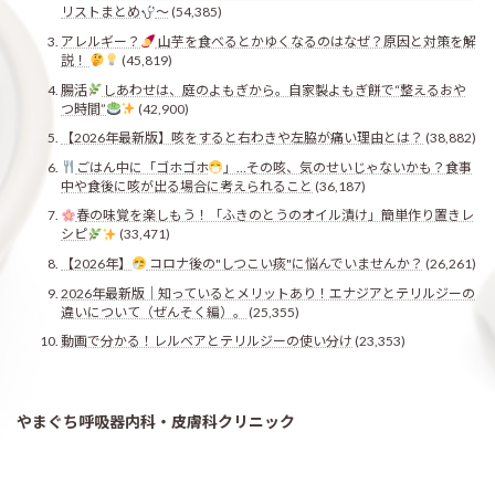
リストまとめ
〜
(54,385)
アレルギー？
山芋を食べるとかゆくなるのはなぜ？原因と対策を解
説！
(45,819)
腸活
しあわせは、庭のよもぎから。自家製よもぎ餅で“整えるおや
つ時間”
(42,900)
【2026年最新版】咳をすると右わきや左脇が痛い理由とは？
(38,882)
ごはん中に「ゴホゴホ
」…その咳、気のせいじゃないかも？食事
中や食後に咳が出る場合に考えられること
(36,187)
春の味覚を楽しもう！「ふきのとうのオイル漬け」簡単作り置きレ
シピ
(33,471)
【2026年】
コロナ後の"しつこい痰"に悩んでいませんか？
(26,261)
2026年最新版｜知っているとメリットあり！エナジアとテリルジーの
違いについて（ぜんそく編）。
(25,355)
動画で分かる！レルベアとテリルジーの使い分け
(23,353)
やまぐち呼吸器内科・皮膚科クリニック