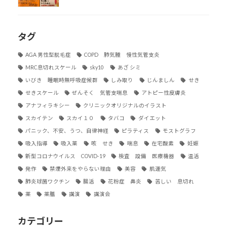
タグ
AGA 男性型脱毛症
COPD 肺気腫 慢性気管支炎
MRC息切れスケール
sky10
あざ シミ
いびき 睡眠時無呼吸症候群
しみ取り
じんましん
せき
せきスケール
ぜんそく 気管支喘息
アトピー性皮膚炎
アナフィラキシー
クリニックオリジナルのイラスト
スカイテン
スカイ１０
タバコ
ダイエット
パニック、不安、うつ、自律神経
ピラティス
モストグラフ
吸入指導
吸入薬
咳 せき
喘息
在宅酸素
妊娠
新型コロナウイルス COVID-19
検査 設備 医療機器
温活
発作
禁煙外来をやらない理由
美容
肌運気
肺炎球菌ワクチン
腸活
花粉症 鼻炎
苦しい 息切れ
薬
薬膳
講演
講演会
カテゴリー