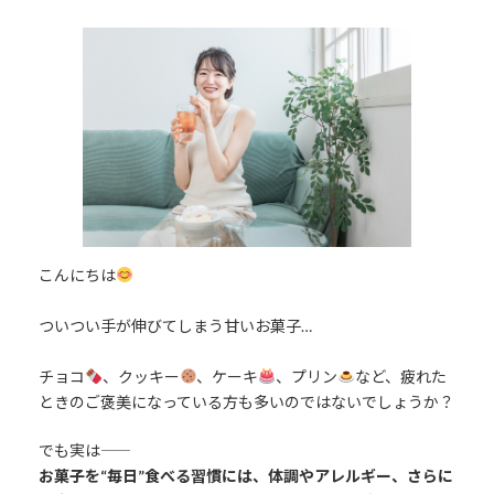
終
更
新
日
時
:
こんにちは
ついつい手が伸びてしまう甘いお菓子…
チョコ
、クッキー
、ケーキ
、プリン
など、疲れた
ときのご褒美になっている方も多いのではないでしょうか？
でも実は――
お菓子を“毎日”食べる習慣には、体調やアレルギー、さらに