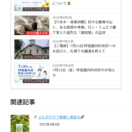
について
クリニックだより
2026年8月2日
【六本木・森美術館】巨大な骸骨の山
と、ある医師の考察。ロン・ミュエク展
で覚えた猛烈な「違和感」の正体
からだ整えラボ
2026年7月31日
【ご報告】7月31日 呼吸器内科休診への
お詫びと、札幌での講演を終えて
クリニックだより
2026年7月28日
7月31日（金）呼吸器内科休診のお知ら
せ
クリニックだより
関連記事
よもぎの力で健康と美容を
2025年4月6日