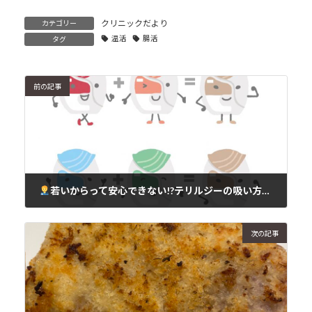
クリニックだより
カテゴリー
温活
腸活
タグ
前の記事
若いからって安心できない!?テリルジーの吸い方、あなたは本当にできていますか？
2025年3月21日
次の記事