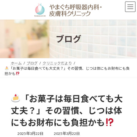
コ
ナ
ン
ビ
テ
ゲ
ン
ー
ツ
シ
へ
ョ
ブログ
ス
ン
キ
に
ッ
移
プ
動
ホーム
ブログ
クリニックだより
「お菓子は毎日食べても大丈夫？」その習慣、じつは体にもお財布にも負
担かも
「お菓子は毎日食べても大
丈夫？」その習慣、じつは体
にもお財布にも負担かも
最
2025年3月22日
2025年3月22日