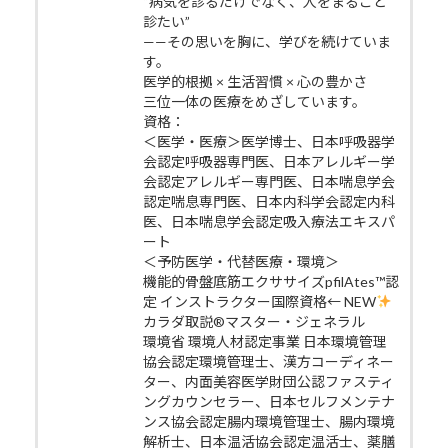
“病気を診るだけでなく、人をまるごと
診たい”
——その思いを胸に、学びを続けていま
す。
医学的根拠 × 生活習慣 × 心の豊かさ
三位一体の医療をめざしています。
資格：
＜医学・医療＞医学博士、日本呼吸器学
会認定呼吸器専門医、日本アレルギー学
会認定アレルギー専門医、日本喘息学会
認定喘息専門医、日本内科学会認定内科
医、日本喘息学会認定吸入療法エキスパ
ート
＜予防医学・代替医療・環境＞
機能的骨盤底筋エクササイズpfilAtes™認
定 インストラクター国際資格← NEW
カラダ取説®マスター・ジェネラル
環境省 環境人材認定事業 日本環境管理
協会認定環境管理士、漢方コーディネー
ター、内面美容医学財団公認ファスティ
ングカウンセラー、日本セルフメンテナ
ンス協会認定腸内環境管理士、腸内環境
解析士、日本温活協会認定温活士、薬膳