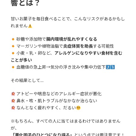
響とは？
甘いお菓子を毎日食べることで、こんなリスクがあるかもし
れません
砂糖や添加物で
腸内環境が乱れやすくなる
マーガリンや植物油脂で
炎症体質を助長
する可能性
小麦・乳・卵など、
アレルゲンになりやすい食材を含む
ことが多い
血糖値の急上昇→気分の浮き沈みや集中力低下
その結果として…
アトピーや喘息などのアレルギー症状が悪化
鼻水・咳・肌トラブルがなかなか治らない
なんとなく疲れやすく、だるい
※もちろん、すべての人に当てはまるわけではありません
が、
「悪化因子のひとつになり得る」
という点では要注意です！