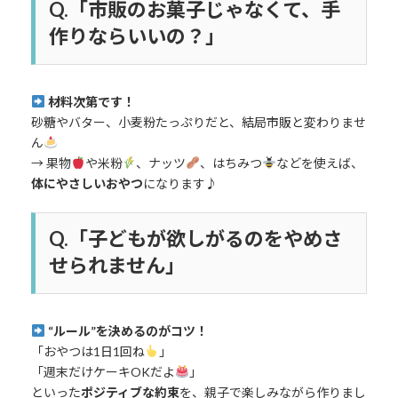
Q.「市販のお菓子じゃなくて、手
作りならいいの？」
材料次第です！
砂糖やバター、小麦粉たっぷりだと、結局市販と変わりませ
ん
→ 果物
や米粉
、ナッツ
、はちみつ
などを使えば、
体にやさしいおやつ
になります♪
Q.「子どもが欲しがるのをやめさ
せられません」
“ルール”を決めるのがコツ！
「おやつは1日1回ね
」
「週末だけケーキOKだよ
」
といった
ポジティブな約束
を、親子で楽しみながら作りまし