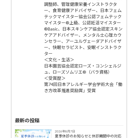
調整師、管理健康栄養インストラクタ
ー、食育健康アドバイザー、日本フェム
テックマイスター協会公認フェムテック
マイスター®上級、公認妊活マイスター
®Basic、日本スキンケア協会認定スキン
ケアアドバイザー、メンタル士心理カウ
ンセラー、アーユルヴェーダアドバイザ
ー、快眠セラピスト、安眠インストラク
ター
＜文化・生活＞
日本園芸協会認定ローズ・コンシェルジ
ュ、ローズソムリエ®（バラ資格）
＜受賞歴＞
第74回日本アレルギー学会学術大会「働
き方改革推進奨励賞」受賞
最新の投稿
2026年8月7日
夏季休診のお知らせと休診期間中の対応