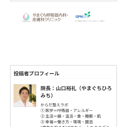
投稿者プロフィール
院長：山口裕礼（やまぐちひろ
みち）
からだ整えラボ
① 医学＝呼吸器・アレルギー
② 生活＝腸・温活・食・睡眠・肌
③ 幸福＝働き方・環境・園芸