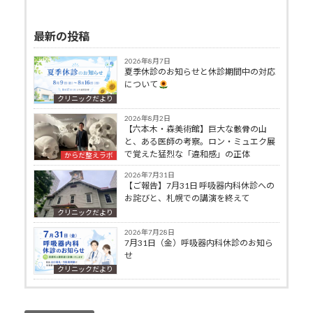
最新の投稿
2026年8月7日
夏季休診のお知らせと休診期間中の対応
について
クリニックだより
2026年8月2日
【六本木・森美術館】巨大な骸骨の山
と、ある医師の考察。ロン・ミュエク展
で覚えた猛烈な「違和感」の正体
からだ整えラボ
2026年7月31日
【ご報告】7月31日 呼吸器内科休診への
お詫びと、札幌での講演を終えて
クリニックだより
2026年7月28日
7月31日（金）呼吸器内科休診のお知ら
せ
クリニックだより