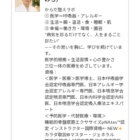
からだ整えラボ
① 医学＝呼吸器・アレルギー
② 生活＝腸・温活・食・睡眠・肌
③ 幸福＝働き方・環境・園芸
“病気を診るだけでなく、人をまるごと
診たい”
——その思いを胸に、学びを続けていま
す。
医学的根拠 × 生活習慣 × 心の豊かさ
三位一体の医療をめざしています。
資格：
＜医学・医療＞医学博士、日本呼吸器学
会認定呼吸器専門医、日本アレルギー学
会認定アレルギー専門医、日本喘息学会
認定喘息専門医、日本内科学会認定内科
医、日本喘息学会認定吸入療法エキスパ
ート
＜予防医学・代替医療・環境＞
機能的骨盤底筋エクササイズpfilAtes™認
定 インストラクター国際資格← NEW
カラダ取説®マスター・ジェネラル