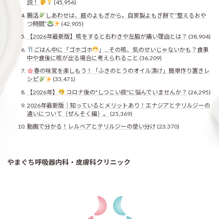
説！
(45,956)
腸活
しあわせは、庭のよもぎから。自家製よもぎ餅で“整えるおや
つ時間”
(42,905)
【2026年最新版】咳をすると右わきや左脇が痛い理由とは？
(38,904)
ごはん中に「ゴホゴホ
」…その咳、気のせいじゃないかも？食事
中や食後に咳が出る場合に考えられること
(36,209)
春の味覚を楽しもう！「ふきのとうのオイル漬け」簡単作り置きレ
シピ
(33,471)
【2026年】
コロナ後の"しつこい痰"に悩んでいませんか？
(26,295)
2026年最新版｜知っているとメリットあり！エナジアとテリルジーの
違いについて（ぜんそく編）。
(25,369)
動画で分かる！レルベアとテリルジーの使い分け
(23,370)
やまぐち呼吸器内科・皮膚科クリニック