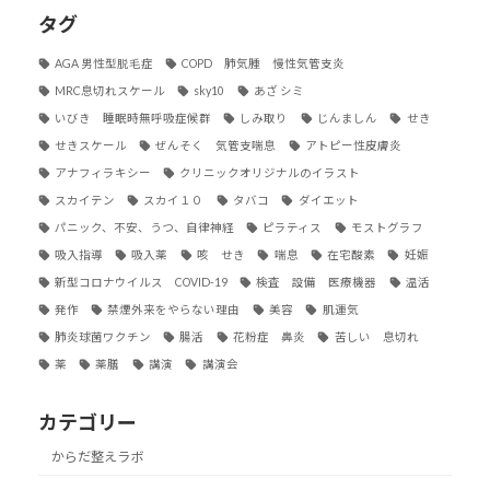
タグ
AGA 男性型脱毛症
COPD 肺気腫 慢性気管支炎
MRC息切れスケール
sky10
あざ シミ
いびき 睡眠時無呼吸症候群
しみ取り
じんましん
せき
せきスケール
ぜんそく 気管支喘息
アトピー性皮膚炎
アナフィラキシー
クリニックオリジナルのイラスト
スカイテン
スカイ１０
タバコ
ダイエット
パニック、不安、うつ、自律神経
ピラティス
モストグラフ
吸入指導
吸入薬
咳 せき
喘息
在宅酸素
妊娠
新型コロナウイルス COVID-19
検査 設備 医療機器
温活
発作
禁煙外来をやらない理由
美容
肌運気
肺炎球菌ワクチン
腸活
花粉症 鼻炎
苦しい 息切れ
薬
薬膳
講演
講演会
カテゴリー
からだ整えラボ