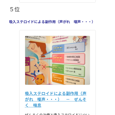
５位
吸入ステロイドによる副作用（声がれ 嗄声・・・）
吸入ステロイドによる副作用（声
がれ 嗄声・・・） － ぜんそ
く 喘息
ぜんそくの治療と吸入ステロイドについ