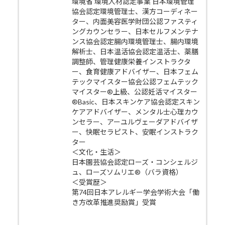
環境省 環境人材認定事業 日本環境管理
協会認定環境管理士、漢方コーディネー
ター、内面美容医学財団公認ファスティ
ングカウンセラー、日本セルフメンテナ
ンス協会認定腸内環境管理士、腸内環境
解析士、日本温活協会認定温活士、薬膳
調整師、管理健康栄養インストラクタ
ー、食育健康アドバイザー、日本フェム
テックマイスター協会公認フェムテック
マイスター®上級、公認妊活マイスター
®Basic、日本スキンケア協会認定スキン
ケアアドバイザー、メンタル士心理カウ
ンセラー、アーユルヴェーダアドバイザ
ー、快眠セラピスト、安眠インストラク
ター
＜文化・生活＞
日本園芸協会認定ローズ・コンシェルジ
ュ、ローズソムリエ®（バラ資格）
＜受賞歴＞
第74回日本アレルギー学会学術大会「働
き方改革推進奨励賞」受賞