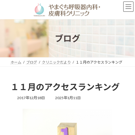
コ
ナ
ン
ビ
テ
ゲ
ン
ー
ツ
シ
へ
ョ
ブログ
ス
ン
キ
に
ッ
移
プ
動
ホーム
ブログ
クリニックだより
１１月のアクセスランキング
１１月のアクセスランキング
最
2017年12月18日
2025年1月11日
終
更
新
日
時
: