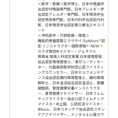
＜医学・医療＞医学博士、日本呼吸器学
会認定呼吸器専門医、日本アレルギー学
会認定アレルギー専門医、日本喘息学会
認定喘息専門医、日本内科学会認定内科
医、日本喘息学会認定吸入療法エキスパ
ート
＜予防医学・代替医療・環境＞
機能的骨盤底筋エクササイズpfilAtes™認
定 インストラクター国際資格← NEW
カラダ取説®マスター・ジェネラル
環境省 環境人材認定事業 日本環境管理
協会認定環境管理士、漢方コーディネー
ター、内面美容医学財団公認ファスティ
ングカウンセラー、日本セルフメンテナ
ンス協会認定腸内環境管理士、腸内環境
解析士、日本温活協会認定温活士、薬膳
調整師、管理健康栄養インストラクタ
ー、食育健康アドバイザー、日本フェム
テックマイスター協会公認フェムテック
マイスター®上級、公認妊活マイスター
®Basic、日本スキンケア協会認定スキン
ケアアドバイザー、メンタル士心理カウ