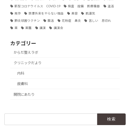
新型コロナウイルス COVID-19
検査 設備 医療機器
温活
発作
禁煙外来をやらない理由
美容
肌運気
肺炎球菌ワクチン
腸活
花粉症 鼻炎
苦しい 息切れ
薬
薬膳
講演
講演会
カテゴリー
からだ整えラボ
クリニックだより
内科
皮膚科
開院にあたり
検
索: