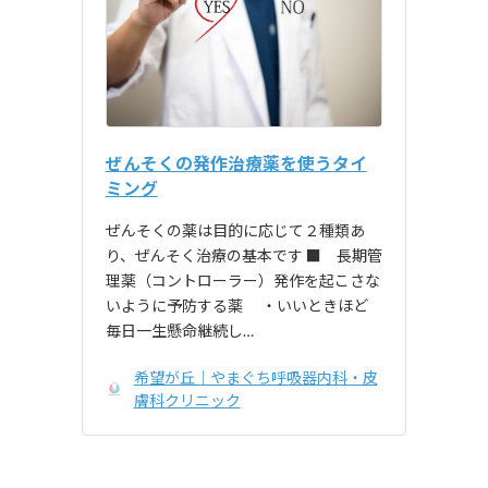
ぜんそくの発作治療薬を使うタイ
ミング
ぜんそくの薬は目的に応じて２種類あ
り、ぜんそく治療の基本です ■ 長期管
理薬（コントローラー）発作を起こさな
いように予防する薬 ・いいときほど
毎日一生懸命継続し…
希望が丘｜やまぐち呼吸器内科・皮
膚科クリニック