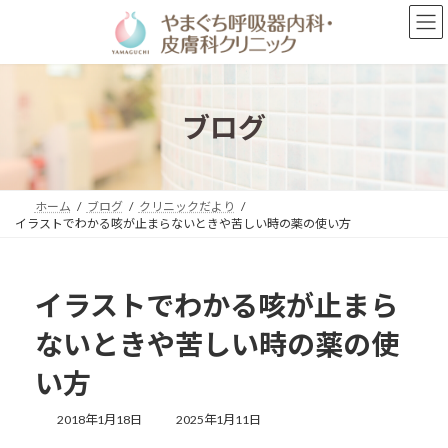
コ
ナ
ン
ビ
テ
ゲ
ン
ー
ツ
シ
へ
ョ
ブログ
ス
ン
キ
に
ッ
移
プ
動
ホーム
ブログ
クリニックだより
イラストでわかる咳が止まらないときや苦しい時の薬の使い方
イラストでわかる咳が止まら
ないときや苦しい時の薬の使
い方
最
2018年1月18日
2025年1月11日
終