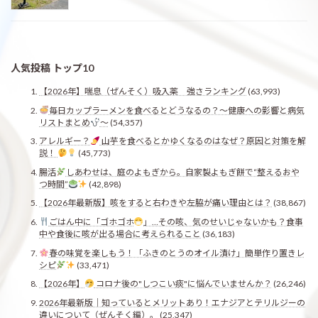
人気投稿 トップ10
【2026年】喘息（ぜんそく）吸入薬 強さランキング
(63,993)
毎日カップラーメンを食べるとどうなるの？〜健康への影響と病気
リストまとめ
〜
(54,357)
アレルギー？
山芋を食べるとかゆくなるのはなぜ？原因と対策を解
説！
(45,773)
腸活
しあわせは、庭のよもぎから。自家製よもぎ餅で“整えるおや
つ時間”
(42,898)
【2026年最新版】咳をすると右わきや左脇が痛い理由とは？
(38,867)
ごはん中に「ゴホゴホ
」…その咳、気のせいじゃないかも？食事
中や食後に咳が出る場合に考えられること
(36,183)
春の味覚を楽しもう！「ふきのとうのオイル漬け」簡単作り置きレ
シピ
(33,471)
【2026年】
コロナ後の"しつこい痰"に悩んでいませんか？
(26,246)
2026年最新版｜知っているとメリットあり！エナジアとテリルジーの
違いについて（ぜんそく編）。
(25,347)