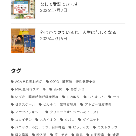
なしで受診できます
2026年7月7日
外ばかり見ていると、人生は苦しくなる
2026年7月5日
タグ
AGA 男性型脱毛症
COPD 肺気腫 慢性気管支炎
MRC息切れスケール
sky10
あざ シミ
いびき 睡眠時無呼吸症候群
しみ取り
じんましん
せき
せきスケール
ぜんそく 気管支喘息
アトピー性皮膚炎
アナフィラキシー
クリニックオリジナルのイラスト
スカイテン
スカイ１０
タバコ
ダイエット
パニック、不安、うつ、自律神経
ピラティス
モストグラフ
吸入指導
吸入薬
咳 せき
喘息
在宅酸素
妊娠