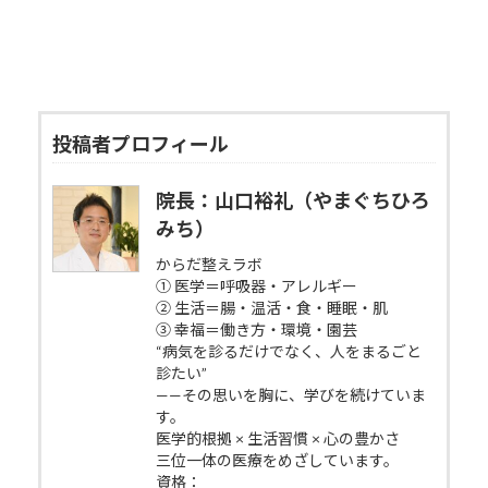
投稿者プロフィール
院長：山口裕礼（やまぐちひろ
みち）
からだ整えラボ
① 医学＝呼吸器・アレルギー
② 生活＝腸・温活・食・睡眠・肌
③ 幸福＝働き方・環境・園芸
“病気を診るだけでなく、人をまるごと
診たい”
——その思いを胸に、学びを続けていま
す。
医学的根拠 × 生活習慣 × 心の豊かさ
三位一体の医療をめざしています。
資格：