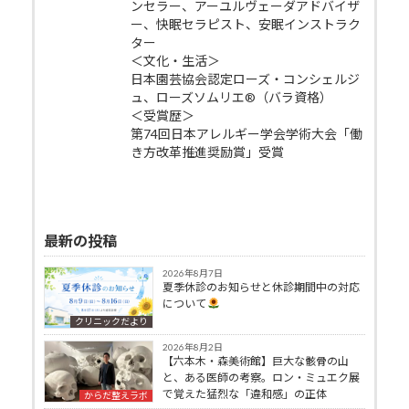
ンセラー、アーユルヴェーダアドバイザ
ー、快眠セラピスト、安眠インストラク
ター
＜文化・生活＞
日本園芸協会認定ローズ・コンシェルジ
ュ、ローズソムリエ®（バラ資格）
＜受賞歴＞
第74回日本アレルギー学会学術大会「働
き方改革推進奨励賞」受賞
最新の投稿
2026年8月7日
夏季休診のお知らせと休診期間中の対応
について
クリニックだより
2026年8月2日
【六本木・森美術館】巨大な骸骨の山
と、ある医師の考察。ロン・ミュエク展
で覚えた猛烈な「違和感」の正体
からだ整えラボ