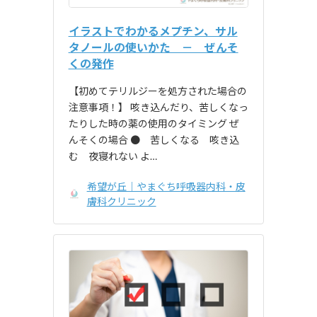
イラストでわかるメプチン、サル
タノールの使いかた － ぜんそ
くの発作
【初めてテリルジーを処方された場合の
注意事項！】 咳き込んだり、苦しくなっ
たりした時の薬の使用のタイミング ぜ
んそくの場合 ● 苦しくなる 咳き込
む 夜寝れない よ…
希望が丘｜やまぐち呼吸器内科・皮
膚科クリニック