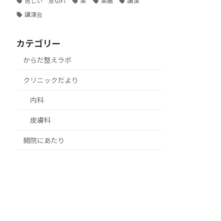
苦しい 息切れ
薬
薬膳
講演
講演会
カテゴリー
からだ整えラボ
クリニックだより
内科
皮膚科
開院にあたり