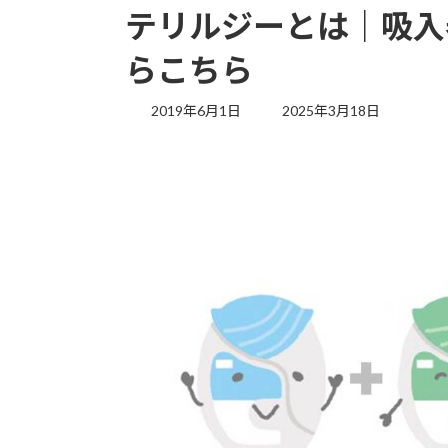
テリルジーとは｜吸入
らこちら
最
2019年6月1日
2025年3月18日
終
更
新
日
時
: