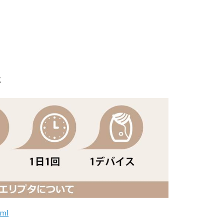
た
tml