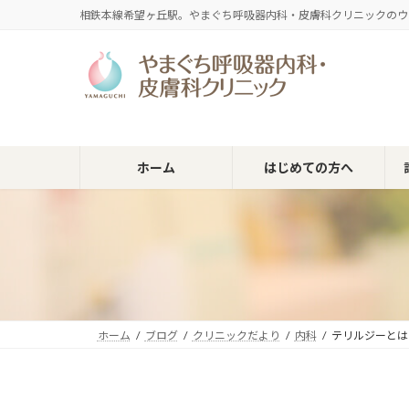
コ
ナ
相鉄本線希望ヶ丘駅。やまぐち呼吸器内科・皮膚科クリニックのウ
ン
ビ
テ
ゲ
ン
ー
ツ
シ
へ
ョ
ス
ン
キ
に
ホーム
はじめての方へ
ッ
移
プ
動
ホーム
ブログ
クリニックだより
内科
テリルジーとは