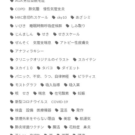
AGA 男性型脱毛症
COPD 肺気腫 慢性気管支炎
MRC息切れスケール
sky10
あざ シミ
いびき 睡眠時無呼吸症候群
しみ取り
じんましん
せき
せきスケール
ぜんそく 気管支喘息
アトピー性皮膚炎
アナフィラキシー
クリニックオリジナルのイラスト
スカイテン
スカイ１０
タバコ
ダイエット
パニック、不安、うつ、自律神経
ピラティス
モストグラフ
吸入指導
吸入薬
咳 せき
喘息
在宅酸素
妊娠
新型コロナウイルス COVID-19
検査 設備 医療機器
温活
発作
禁煙外来をやらない理由
美容
肌運気
肺炎球菌ワクチン
腸活
花粉症 鼻炎