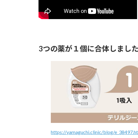
3つの薬が１個に合体しまし
https://yamaguchi.clinic/blog/e_38497.h