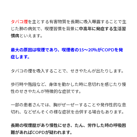
タバコ煙
を主とする有害物質を長期に吸入曝露することで生
じた肺の病気で、喫煙習慣を背景に
中高年に発症する生活習
慣病
といえます。
最大の原因は喫煙であり、喫煙者の15～20％がCOPDを発
症します。
タバコの煙を吸入することで、せきやたんが出たりします。
歩行時や階段など、身体を動かした時に息切れを感じたり慢
性のせきやたんが特徴的な症状です。
一部の患者さんでは、胸がぜーぜーすることや発作性的な息
切れ、などぜんそくの様な症状を合併する場合もあります。
長期の喫煙歴があり慢性にせき、たん、労作した時の呼吸困
難があればCOPDが疑われます。