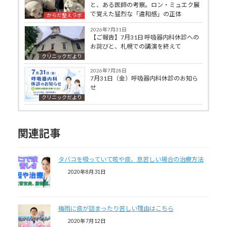
と、ある医師の考察。ロン・ミュエク展
で覚えた猛烈な「違和感」の正体
からだ整えラボ
2026年7月31日
【ご報告】7月31日 呼吸器内科休診への
お詫びと、札幌での講演を終えて
クリニックだより
2026年7月28日
7月31日（金）呼吸器内科休診のお知ら
せ
クリニックだより
関連記事
タバコを吸っていて咳や痰、息苦しい場合の治療方法
2020年8月31日
梅雨に痰が詰まったり苦しい理由はこちら
2020年7月12日