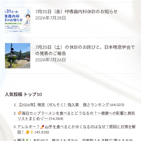
7月31日（金）呼吸器内科休診のお知らせ
2026年7月28日
7月25日（土）の休診のお詫びと、日本喘息学会で
の発表のご報告
2026年7月26日
人気投稿 トップ10
【2026年】喘息（ぜんそく）吸入薬 強さランキング
(64,023)
毎日カップラーメンを食べるとどうなるの？〜健康への影響と病気
リストまとめ
〜
(54,384)
アレルギー？
山芋を食べるとかゆくなるのはなぜ？原因と対策を解
説！
(45,818)
腸活
しあわせは、庭のよもぎから。自家製よもぎ餅で“整えるおや