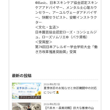
®Basic、日本スキンケア協会認定スキン
ケアアドバイザー、メンタル士心理カウ
ンセラー、アーユルヴェーダアドバイザ
ー、快眠セラピスト、安眠インストラク
ター
＜文化・生活＞
日本園芸協会認定ローズ・コンシェルジ
ュ、ローズソムリエ®（バラ資格）
＜受賞歴＞
第74回日本アレルギー学会学術大会「働
き方改革推進奨励賞」受賞
最新の投稿
2026年8月7日
夏季休診のお知らせと休診期間中の対応
について
クリニックだより
2026年8月2日
【六本木・森美術館】巨大な骸骨の山