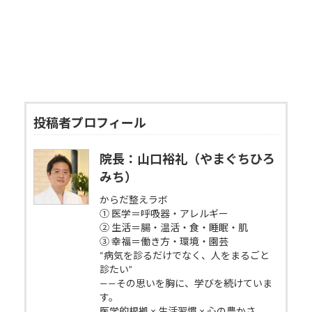
投稿者プロフィール
院長：山口裕礼（やまぐちひろ
みち）
からだ整えラボ
① 医学＝呼吸器・アレルギー
② 生活＝腸・温活・食・睡眠・肌
③ 幸福＝働き方・環境・園芸
“病気を診るだけでなく、人をまるごと
診たい”
——その思いを胸に、学びを続けていま
す。
医学的根拠 × 生活習慣 × 心の豊かさ