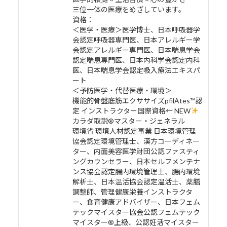
三位一体の医療をめざしています。
資格：
＜医学・医療＞医学博士、日本呼吸器学
会認定呼吸器専門医、日本アレルギー学
会認定アレルギー専門医、日本喘息学会
認定喘息専門医、日本内科学会認定内科
医、日本喘息学会認定吸入療法エキスパ
ート
＜予防医学・代替医療・環境＞
機能的骨盤底筋エクササイズpfilAtes™認
定 インストラクター国際資格← NEW
カラダ取説®マスター・ジェネラル
環境省 環境人材認定事業 日本環境管理
協会認定環境管理士、漢方コーディネー
ター、内面美容医学財団公認ファスティ
ングカウンセラー、日本セルフメンテナ
ンス協会認定腸内環境管理士、腸内環境
解析士、日本温活協会認定温活士、薬膳
調整師、管理健康栄養インストラクタ
ー、食育健康アドバイザー、日本フェム
テックマイスター協会公認フェムテック
マイスター®上級、公認妊活マイスター