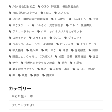
AGA 男性型脱毛症
COPD 肺気腫 慢性気管支炎
MRC息切れスケール
sky10
あざ シミ
いびき 睡眠時無呼吸症候群
しみ取り
じんましん
せき
せきスケール
ぜんそく 気管支喘息
アトピー性皮膚炎
アナフィラキシー
クリニックオリジナルのイラスト
スカイテン
スカイ１０
タバコ
ダイエット
パニック、不安、うつ、自律神経
ピラティス
モストグラフ
吸入指導
吸入薬
咳 せき
喘息
在宅酸素
妊娠
新型コロナウイルス COVID-19
検査 設備 医療機器
温活
発作
禁煙外来をやらない理由
美容
肌運気
肺炎球菌ワクチン
腸活
花粉症 鼻炎
苦しい 息切れ
薬
薬膳
講演
講演会
カテゴリー
からだ整えラボ
クリニックだより