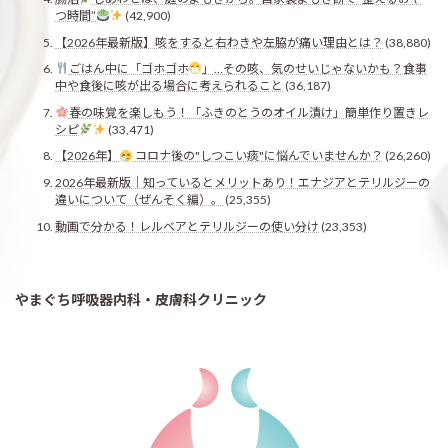
つ時間”
(42,900)
【2026年最新版】咳をすると右わきや左脇が痛い理由とは？
(38,880)
ごはん中に「ゴホゴホ
」…その咳、気のせいじゃないかも？食事
中や食後に咳が出る場合に考えられること
(36,187)
春の味覚を楽しもう！「ふきのとうのオイル漬け」簡単作り置きレ
シピ
(33,471)
【2026年】
コロナ後の"しつこい痰"に悩んでいませんか？
(26,260)
2026年最新版｜知っているとメリットあり！エナジアとテリルジーの
違いについて（ぜんそく編）。
(25,355)
動画で分かる！レルベアとテリルジーの使い分け
(23,353)
やまぐち呼吸器内科・皮膚科クリニック