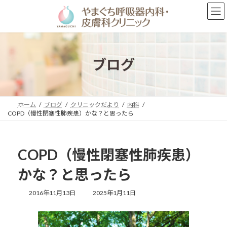
コ
ナ
ン
ビ
テ
ゲ
ン
ー
ツ
シ
へ
ョ
ブログ
ス
ン
キ
に
ッ
移
プ
動
ホーム
ブログ
クリニックだより
内科
COPD（慢性閉塞性肺疾患）かな？と思ったら
COPD（慢性閉塞性肺疾患）
かな？と思ったら
最
2016年11月13日
2025年1月11日
終
更
新