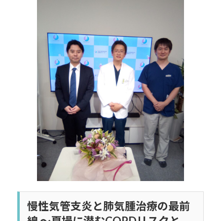
日
時
:
慢性気管支炎と肺気腫治療の最前
線 ～夏場に潜むCOPDリスクと