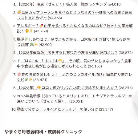
【2026年】喘息（ぜんそく）吸入薬 強さランキング
(64,010)
毎日カップラーメンを食べるとどうなるの？〜健康への影響と病気
リストまとめ
〜
(54,368)
アレルギー？
山芋を食べるとかゆくなるのはなぜ？原因と対策を解
説！
(45,788)
腸活
しあわせは、庭のよもぎから。自家製よもぎ餅で“整えるおや
つ時間”
(42,900)
【2026年最新版】咳をすると右わきや左脇が痛い理由とは？
(38,872)
ごはん中に「ゴホゴホ
」…その咳、気のせいじゃないかも？食事
中や食後に咳が出る場合に考えられること
(36,185)
春の味覚を楽しもう！「ふきのとうのオイル漬け」簡単作り置きレ
シピ
(33,471)
【2026年】
コロナ後の"しつこい痰"に悩んでいませんか？
(26,254)
2026年最新版｜知っているとメリットあり！エナジアとテリルジーの
違いについて（ぜんそく編）。
(25,351)
動画で分かる！レルベアとテリルジーの使い分け
(23,347)
やまぐち呼吸器内科・皮膚科クリニック