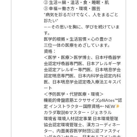
② 生活＝腸・温活・食・睡眠・肌
③ 幸福＝働き方・環境・園芸
“病気を診るだけでなく、人をまるごと
診たい”
——その思いを胸に、学びを続けていま
す。
医学的根拠 × 生活習慣 × 心の豊かさ
三位一体の医療をめざしています。
資格：
＜医学・医療＞医学博士、日本呼吸器学
会認定呼吸器専門医、日本アレルギー学
会認定アレルギー専門医、日本喘息学会
認定喘息専門医、日本内科学会認定内科
医、日本喘息学会認定吸入療法エキスパ
ート
＜予防医学・代替医療・環境＞
機能的骨盤底筋エクササイズpfilAtes™認
定 インストラクター国際資格← NEW
カラダ取説®マスター・ジェネラル
環境省 環境人材認定事業 日本環境管理
協会認定環境管理士、漢方コーディネー
ター、内面美容医学財団公認ファスティ
ングカウンセラー、日本セルフメンテナ