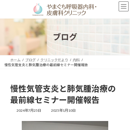
コ
ナ
ン
ビ
テ
ゲ
ン
ー
ツ
シ
へ
ョ
ブログ
ス
ン
キ
に
ッ
移
プ
動
ホーム
ブログ
クリニックだより
内科
慢性気管支炎と肺気腫治療の最前線セミナー開催報告
慢性気管支炎と肺気腫治療の
最前線セミナー開催報告
最
2024年7月25日
2025年1月10日
終
更
新