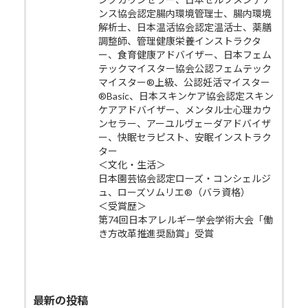
ンス協会認定腸内環境管理士、腸内環境
解析士、日本温活協会認定温活士、薬膳
調整師、管理健康栄養インストラクタ
ー、食育健康アドバイザー、日本フェム
テックマイスター協会公認フェムテック
マイスター®上級、公認妊活マイスター
®Basic、日本スキンケア協会認定スキン
ケアアドバイザー、メンタル士心理カウ
ンセラー、アーユルヴェーダアドバイザ
ー、快眠セラピスト、安眠インストラク
ター
＜文化・生活＞
日本園芸協会認定ローズ・コンシェルジ
ュ、ローズソムリエ®（バラ資格）
＜受賞歴＞
第74回日本アレルギー学会学術大会「働
き方改革推進奨励賞」受賞
最新の投稿