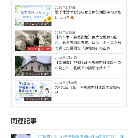
2026年8月7日
夏季休診のお知らせと休診期間中の対応
について
クリニックだより
2026年8月2日
【六本木・森美術館】巨大な骸骨の山
と、ある医師の考察。ロン・ミュエク展
で覚えた猛烈な「違和感」の正体
からだ整えラボ
2026年7月31日
【ご報告】7月31日 呼吸器内科休診への
お詫びと、札幌での講演を終えて
クリニックだより
2026年7月28日
7月31日（金）呼吸器内科休診のお知ら
せ
クリニックだより
関連記事
【ご報告】7月31日 呼吸器内科休診へのお詫びと、札