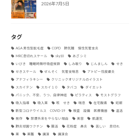
2026年7月5日
タグ
AGA 男性型脱毛症
COPD 肺気腫 慢性気管支炎
MRC息切れスケール
sky10
あざ シミ
いびき 睡眠時無呼吸症候群
しみ取り
じんましん
せき
せきスケール
ぜんそく 気管支喘息
アトピー性皮膚炎
アナフィラキシー
クリニックオリジナルのイラスト
スカイテン
スカイ１０
タバコ
ダイエット
パニック、不安、うつ、自律神経
ピラティス
モストグラフ
吸入指導
吸入薬
咳 せき
喘息
在宅酸素
妊娠
新型コロナウイルス COVID-19
検査 設備 医療機器
温活
発作
禁煙外来をやらない理由
美容
肌運気
肺炎球菌ワクチン
腸活
花粉症 鼻炎
苦しい 息切れ
薬
薬膳
講演
講演会