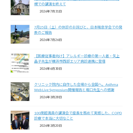
幌での講演を終えて
2026年7月31日
7月25日（土）の休診のお詫びと、日本喘息学会での発
表のご報告
2026年7月26日
【医療従事者向け】アレルギー診療の第一人者・矢上
晶子先生が横浜市西部エリア病診連携に登壇
2026年6月30日
クリニック院内に自作した会場から全国へ。Asthma
Web Live Symposium開催報告と堀口先生への感謝
2026年3月28日
100席超満員の講演会で座長を務めて実感した、COPD
診療で本当に大切なこと
2026年3月20日