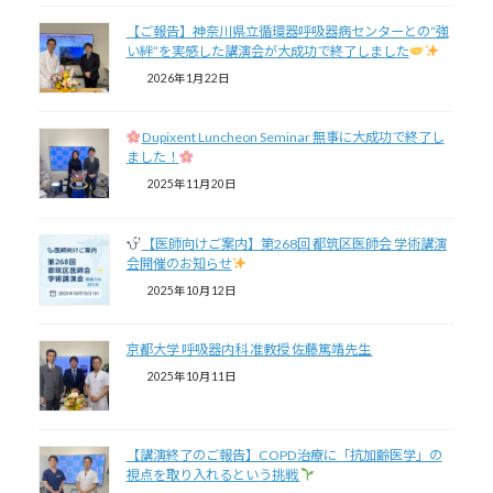
【ご報告】神奈川県立循環器呼吸器病センターとの“強
い絆”を実感した講演会が大成功で終了しました
2026年1月22日
Dupixent Luncheon Seminar 無事に大成功で終了し
ました！
2025年11月20日
【医師向けご案内】第268回 都筑区医師会 学術講演
会開催のお知らせ
2025年10月12日
京都大学 呼吸器内科 准教授 佐藤篤靖先生
2025年10月11日
【講演終了のご報告】COPD治療に「抗加齢医学」の
視点を取り入れるという挑戦