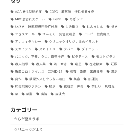
タグ
AGA 男性型脱毛症
COPD 肺気腫 慢性気管支炎
MRC息切れスケール
sky10
あざ シミ
いびき 睡眠時無呼吸症候群
しみ取り
じんましん
せき
せきスケール
ぜんそく 気管支喘息
アトピー性皮膚炎
アナフィラキシー
クリニックオリジナルのイラスト
スカイテン
スカイ１０
タバコ
ダイエット
パニック、不安、うつ、自律神経
ピラティス
モストグラフ
吸入指導
吸入薬
咳 せき
喘息
在宅酸素
妊娠
新型コロナウイルス COVID-19
検査 設備 医療機器
温活
発作
禁煙外来をやらない理由
美容
肌運気
肺炎球菌ワクチン
腸活
花粉症 鼻炎
苦しい 息切れ
薬
薬膳
講演
講演会
カテゴリー
からだ整えラボ
クリニックだより