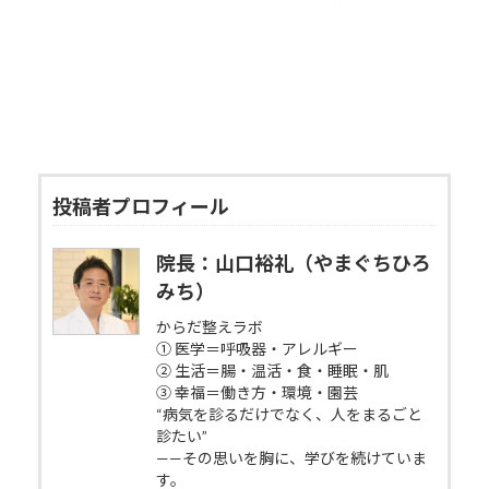
投稿者プロフィール
院長：山口裕礼（やまぐちひろ
みち）
からだ整えラボ
① 医学＝呼吸器・アレルギー
② 生活＝腸・温活・食・睡眠・肌
③ 幸福＝働き方・環境・園芸
“病気を診るだけでなく、人をまるごと
診たい”
——その思いを胸に、学びを続けていま
す。