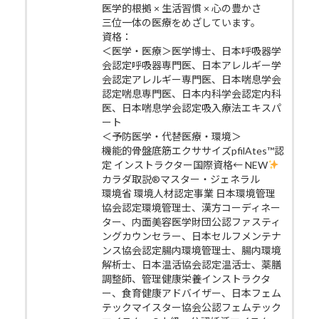
医学的根拠 × 生活習慣 × 心の豊かさ
三位一体の医療をめざしています。
資格：
＜医学・医療＞医学博士、日本呼吸器学
会認定呼吸器専門医、日本アレルギー学
会認定アレルギー専門医、日本喘息学会
認定喘息専門医、日本内科学会認定内科
医、日本喘息学会認定吸入療法エキスパ
ート
＜予防医学・代替医療・環境＞
機能的骨盤底筋エクササイズpfilAtes™認
定 インストラクター国際資格← NEW
カラダ取説®マスター・ジェネラル
環境省 環境人材認定事業 日本環境管理
協会認定環境管理士、漢方コーディネー
ター、内面美容医学財団公認ファスティ
ングカウンセラー、日本セルフメンテナ
ンス協会認定腸内環境管理士、腸内環境
解析士、日本温活協会認定温活士、薬膳
調整師、管理健康栄養インストラクタ
ー、食育健康アドバイザー、日本フェム
テックマイスター協会公認フェムテック