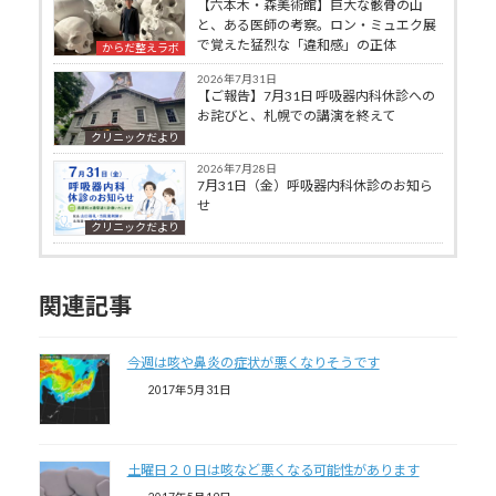
【六本木・森美術館】巨大な骸骨の山
と、ある医師の考察。ロン・ミュエク展
で覚えた猛烈な「違和感」の正体
からだ整えラボ
2026年7月31日
【ご報告】7月31日 呼吸器内科休診への
お詫びと、札幌での講演を終えて
クリニックだより
2026年7月28日
7月31日（金）呼吸器内科休診のお知ら
せ
クリニックだより
関連記事
今週は咳や鼻炎の症状が悪くなりそうです
2017年5月31日
土曜日２０日は咳など悪くなる可能性があります