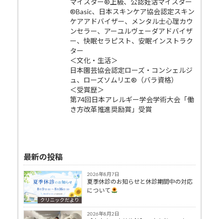
マイスター®上級、公認妊活マイスター
®Basic、日本スキンケア協会認定スキン
ケアアドバイザー、メンタル士心理カウ
ンセラー、アーユルヴェーダアドバイザ
ー、快眠セラピスト、安眠インストラク
ター
＜文化・生活＞
日本園芸協会認定ローズ・コンシェルジ
ュ、ローズソムリエ®（バラ資格）
＜受賞歴＞
第74回日本アレルギー学会学術大会「働
き方改革推進奨励賞」受賞
最新の投稿
2026年8月7日
夏季休診のお知らせと休診期間中の対応
について
クリニックだより
2026年8月2日