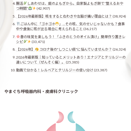
腸活
しあわせは、庭のよもぎから。自家製よもぎ餅で“整えるおや
つ時間”
(42,907)
【2026年最新版】咳をすると右わきや左脇が痛い理由とは？
(38,924)
ごはん中に「ゴホゴホ
」…その咳、気のせいじゃないかも？食事
中や食後に咳が出る場合に考えられること
(36,217)
春の味覚を楽しもう！「ふきのとうのオイル漬け」簡単作り置きレ
シピ
(33,471)
【2026年】
コロナ後の"しつこい痰"に悩んでいませんか？
(26,324)
2026年最新版｜知っているとメリットあり！エナジアとテリルジーの
違いについて（ぜんそく編）。
(25,385)
動画で分かる！レルベアとテリルジーの使い分け
(23,387)
やまぐち呼吸器内科・皮膚科クリニック