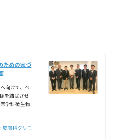
のための家づ
画
代へ向けて、ペ
係を結ばさせ
獣医学科微生物
・皮膚科クリニ