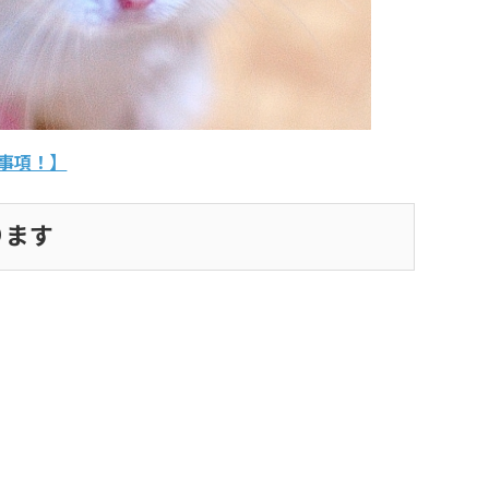
事項！】
ります