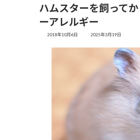
ハムスターを飼ってか
ーアレルギー
最
2018年10月6日
2025年3月19日
終
更
新
日
時
: