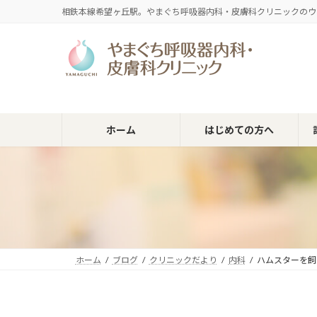
コ
ナ
相鉄本線希望ヶ丘駅。やまぐち呼吸器内科・皮膚科クリニックのウ
ン
ビ
テ
ゲ
ン
ー
ツ
シ
へ
ョ
ス
ン
キ
に
ホーム
はじめての方へ
ッ
移
プ
動
ホーム
ブログ
クリニックだより
内科
ハムスターを飼