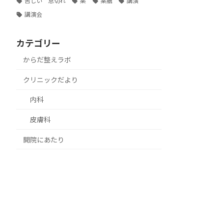
苦しい 息切れ
薬
薬膳
講演
講演会
カテゴリー
からだ整えラボ
クリニックだより
内科
皮膚科
開院にあたり