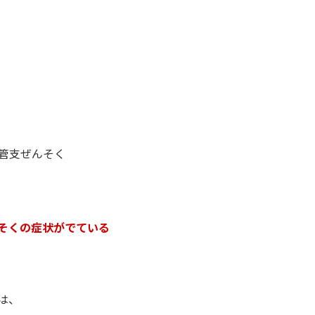
管支ぜんそく
そくの症状がでている
は、