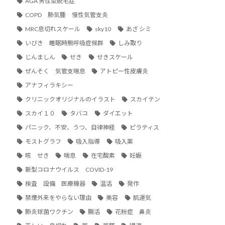
AGA 男性型脱毛症
COPD 肺気腫 慢性気管支炎
MRC息切れスケール
sky10
あざ シミ
いびき 睡眠時無呼吸症候群
しみ取り
じんましん
せき
せきスケール
ぜんそく 気管支喘息
アトピー性皮膚炎
アナフィラキシー
クリニックオリジナルのイラスト
スカイテン
スカイ１０
タバコ
ダイエット
パニック、不安、うつ、自律神経
ピラティス
モストグラフ
吸入指導
吸入薬
咳 せき
喘息
在宅酸素
妊娠
新型コロナウイルス COVID-19
検査 設備 医療機器
温活
発作
禁煙外来をやらない理由
美容
肌運気
肺炎球菌ワクチン
腸活
花粉症 鼻炎