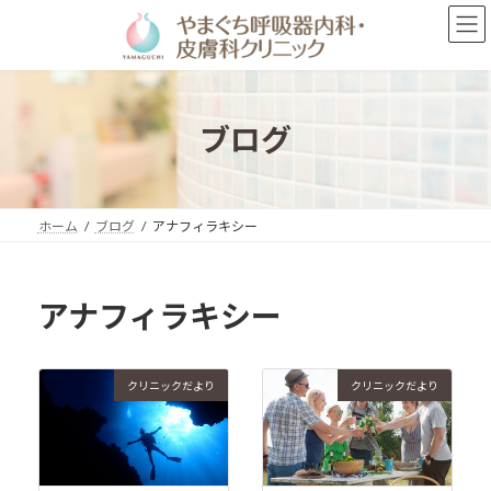
コ
ナ
ン
ビ
テ
ゲ
ン
ー
ツ
シ
へ
ョ
ブログ
ス
ン
キ
に
ッ
移
プ
動
ホーム
ブログ
アナフィラキシー
アナフィラキシー
クリニックだより
クリニックだより