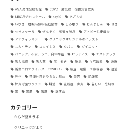
AGA 男性型脱毛症
COPD 肺気腫 慢性気管支炎
MRC息切れスケール
sky10
あざ シミ
いびき 睡眠時無呼吸症候群
しみ取り
じんましん
せき
せきスケール
ぜんそく 気管支喘息
アトピー性皮膚炎
アナフィラキシー
クリニックオリジナルのイラスト
スカイテン
スカイ１０
タバコ
ダイエット
パニック、不安、うつ、自律神経
ピラティス
モストグラフ
吸入指導
吸入薬
咳 せき
喘息
在宅酸素
妊娠
新型コロナウイルス COVID-19
検査 設備 医療機器
温活
発作
禁煙外来をやらない理由
美容
肌運気
肺炎球菌ワクチン
腸活
花粉症 鼻炎
苦しい 息切れ
薬
薬膳
講演
講演会
カテゴリー
からだ整えラボ
クリニックだより