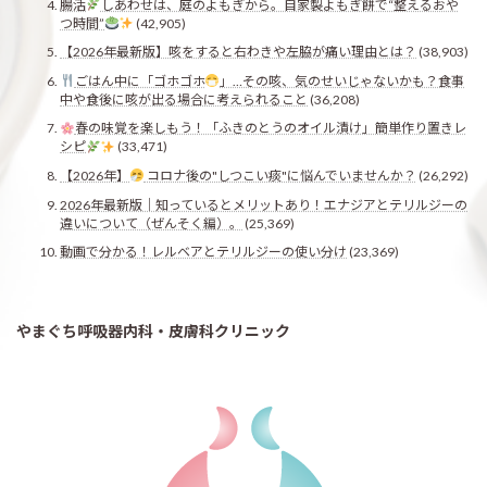
腸活
しあわせは、庭のよもぎから。自家製よもぎ餅で“整えるおや
つ時間”
(42,905)
【2026年最新版】咳をすると右わきや左脇が痛い理由とは？
(38,903)
ごはん中に「ゴホゴホ
」…その咳、気のせいじゃないかも？食事
中や食後に咳が出る場合に考えられること
(36,208)
春の味覚を楽しもう！「ふきのとうのオイル漬け」簡単作り置きレ
シピ
(33,471)
【2026年】
コロナ後の"しつこい痰"に悩んでいませんか？
(26,292)
2026年最新版｜知っているとメリットあり！エナジアとテリルジーの
違いについて（ぜんそく編）。
(25,369)
動画で分かる！レルベアとテリルジーの使い分け
(23,369)
やまぐち呼吸器内科・皮膚科クリニック